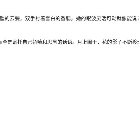
坠的云鬓，双手衬着雪白的香腮。她的眼波灵活可动就像能说
面全是寄托自己娇嗔和思念的话语。月上阑干，花的影子不断移