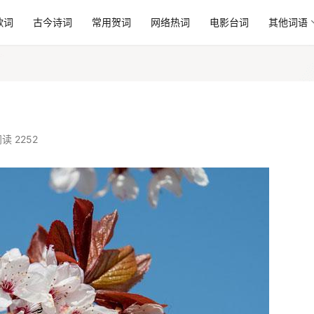
歌词
古今诗词
常用贺词
网络热词
电影台词
其他词语
读 2252