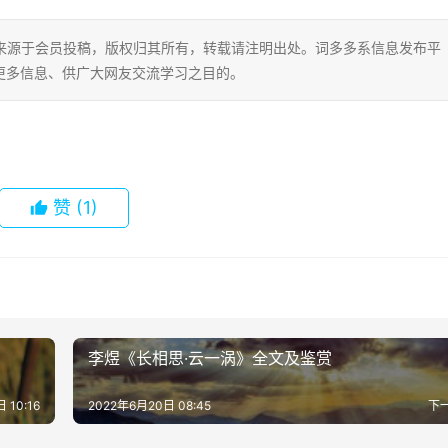
片内容来源于会员投稿，版权归其所有，转载请注明出处。词多多系信息发布平
更多信息、供广大网友交流学习之目的。
赞
(1)
李煜《长相思·云一涡》全文及鉴赏
 10:16
2022年6月20日 08:45
下