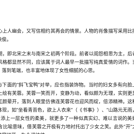
心上人幽会，又写信相约其再会的情景。人物的肖像描写采用比
快俊。
期，即北宋之末与南宋之初两个阶段。前者以闺怨相思为主，后
风格都显然不同，应该属于词人最早一批描写纯真爱情的词作。
，落到笔端，也丰富地体现了女性细腻的心思。
与下面的“斜飞宝鸭”对举，应也指装饰物。当时的妇女多有向脸
上绘有芙蓉。芙蓉一笑而开，变静为动，看似颇为无理，实则更
红颜晕开，落到人眼里仿佛连芙蓉花也迎风而绽，倍添精神。这
现，如“坐看青苔色，欲上人衣来”（《书事》）、“山路元无雨
，添上一层女性的柔美，就更多了一种似真实幻、难以言说的美
又暗含比喻意味，借芙蓉之开极有力地衬托出了少女之笑。此外“开”