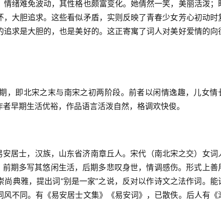
，情绪难免波动，其性格也颇富变化。她倩然一笑，美丽活泼；
怀，大胆追求。这些看似矛盾，实则反映了青春少女芳心初动时
的追求是大胆的，也是美好的。这正寄寓了词人对美好爱情的向
期，即北宋之末与南宋之初两阶段。前者以闲情逸趣，儿女情
作者早期生活优裕，作品语言活泼自然，格调欢快俊。
日）号易安居士，汉族，山东省济南章丘人。宋代（南北宋之交）女词
词，前期多写其悠闲生活，后期多悲叹身世，情调感伤。形式上善
崇尚典雅，提出词“别是一家”之说，反对以作诗文之法作词。能
词风不同。有《易安居士文集》《易安词》，已散佚。后人有《