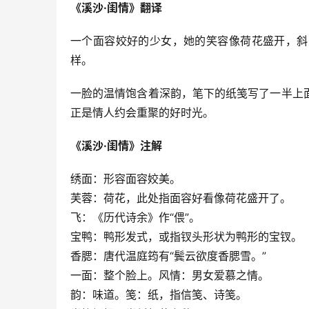
《溪沙·闺情》翻译
一个面容姣好的少女，她的笑容像荷花盛开，斜
样。
一脸的温情饱含着深韵，笔下的纸笺写了一半上
正是情人约会重聚的好时光。
《溪沙·闺情》注解
绣面：形容面容姣美。
芙蓉：荷花，此处指面容好看像荷花盛开了。
飞：《历代诗余》作“偎”。
宝鸭：鸭形发式，或指钗头形状为鸭形的宝钗。
香腮：唐代温庭筠有“鬓云欲度香腮雪。”
一面：整个脸上。风情：男女爱慕之情。
韵：味道。笺：纸，指信笺、诗笺。