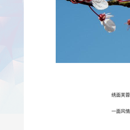
绣面芙蓉
一面风情