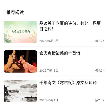
今
诗
推荐阅读
词
品读关于立夏的诗句，共赴一场夏
常
日之约！
登录
注册
用
贺
2026年5月3日
2.2K
词
仓央嘉措最美的十首诗
网
络
热
2026年5月3日
1.9K
词
千年奇文《寒窑赋》原文及翻译
电
影
台
2026年5月1日
2.0K
词