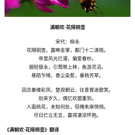
满朝欢·花隔铜壶
宋代：柳永
花隔铜壶，露晞金掌，都门十二清晓。
帝里风光烂漫，偏爱春杪。
烟轻昼永，引莺啭上林，鱼游灵沼。
巷陌乍晴，香尘染惹，垂杨芳草。
因念秦楼彩凤，楚观朝云，往昔曾迷歌笑。
别来岁久，偶忆欢盟重到。
人面桃花，未知何处，但掩朱扉悄悄。
尽日伫立无言，赢得凄凉怀抱。
《满朝欢·花隔铜壶》翻译