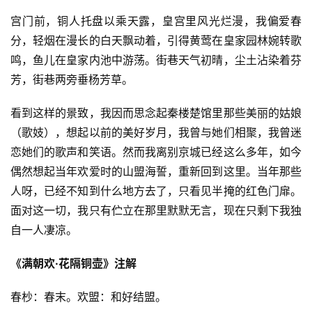
宫门前，铜人托盘以乘天露，皇宫里风光烂漫，我偏爱春
分，轻烟在漫长的白天飘动着，引得黄莺在皇家园林婉转歌
鸣，鱼儿在皇家内池中游荡。街巷天气初晴，尘土沾染着芬
芳，街巷两旁垂杨芳草。
看到这样的景致，我因而思念起秦楼楚馆里那些美丽的姑娘
（歌妓），想起以前的美好岁月，我曾与她们相聚，我曾迷
恋她们的歌声和笑语。然而我离别京城已经这么多年，如今
偶然想起当年欢爱时的山盟海誓，重新回到这里。当年那些
人呀，已经不知到什么地方去了，只看见半掩的红色门扉。
面对这一切，我只有伫立在那里默默无言，现在只剩下我独
自一人凄凉。
《满朝欢·花隔铜壶》注解
春杪：春末。欢盟：和好结盟。