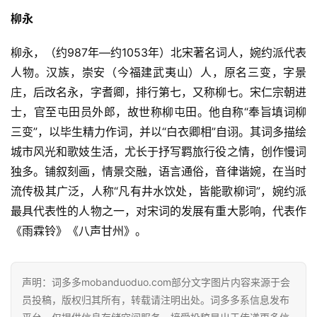
柳永
柳永，（约987年—约1053年）北宋著名词人，婉约派代表
人物。汉族，崇安（今福建武夷山）人，原名三变，字景
庄，后改名永，字耆卿，排行第七，又称柳七。宋仁宗朝进
士，官至屯田员外郎，故世称柳屯田。他自称“奉旨填词柳
三变”，以毕生精力作词，并以“白衣卿相”自诩。其词多描绘
城市风光和歌妓生活，尤长于抒写羁旅行役之情，创作慢词
独多。铺叙刻画，情景交融，语言通俗，音律谐婉，在当时
流传极其广泛，人称“凡有井水饮处，皆能歌柳词”，婉约派
最具代表性的人物之一，对宋词的发展有重大影响，代表作 
《雨霖铃》《八声甘州》。
声明：词多多mobanduoduo.com部分文字图片内容来源于会
员投稿，版权归其所有，转载请注明出处。词多多系信息发布