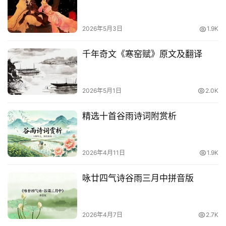
登录
注册
用
贺
2026年5月3日
1.9K
词
千年奇文《寒窑赋》原文及翻译
网
络
热
2026年5月1日
2.0K
词
精选十首谷雨诗词附赏析
电
影
台
2026年4月11日
1.9K
词
咏廿四气诗谷雨三月中拼音版
其
他
词
2026年4月7日
2.7K
语