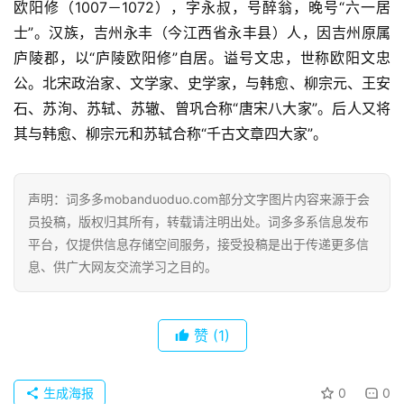
欧阳修（1007－1072），字永叔，号醉翁，晚号“六一居
士”。汉族，吉州永丰（今江西省永丰县）人，因吉州原属
庐陵郡，以“庐陵欧阳修”自居。谥号文忠，世称欧阳文忠
公。北宋政治家、文学家、史学家，与韩愈、柳宗元、王安
石、苏洵、苏轼、苏辙、曾巩合称“唐宋八大家”。后人又将
其与韩愈、柳宗元和苏轼合称“千古文章四大家”。
声明：词多多mobanduoduo.com部分文字图片内容来源于会
员投稿，版权归其所有，转载请注明出处。词多多系信息发布
平台，仅提供信息存储空间服务，接受投稿是出于传递更多信
息、供广大网友交流学习之目的。
赞
(1)
生成海报
0
0