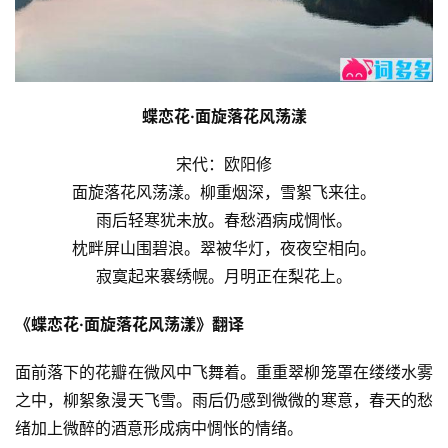
蝶恋花·面旋落花风荡漾
宋代：欧阳修
面旋落花风荡漾。柳重烟深，雪絮飞来往。
雨后轻寒犹未放。春愁酒病成惆怅。
枕畔屏山围碧浪。翠被华灯，夜夜空相向。
寂寞起来褰绣幌。月明正在梨花上。
《蝶恋花·面旋落花风荡漾》翻译
面前落下的花瓣在微风中飞舞着。重重翠柳笼罩在缕缕水雾
之中，柳絮象漫天飞雪。雨后仍感到微微的寒意，春天的愁
绪加上微醉的酒意形成病中惆怅的情绪。