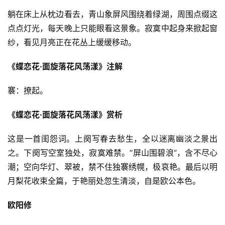
躺在床上从枕边看去，青山象屏风围绕着绿湖，周围点缀这
点点灯光，每天晚上只能眼看这景象。寂寞中起身来掀起窗
纱，看见月亮正在花丛上缓缓移动。
《蝶恋花·面旋落花风荡漾》注解
褰：撩起。
《蝶恋花·面旋落花风荡漾》赏析
这是一首闺怨词。上阕写春去愁生，全以迷离幽淡之景出
之。下阕写空室独处，寂寞难禁。“屏山围碧浪”，含不尽心
潮；空向华灯、翠被，禁不住独褰绣幌，极哀艳。最后以明
月梨花收束全篇，于艳丽处忽生清淡，自是欧公本色。
欧阳修