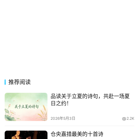
页
好
词
好
句
经
典
歌
词
推荐阅读
品读关于立夏的诗句，共赴一场夏
古
日之约！
今
诗
2026年5月3日
2.2K
词
仓央嘉措最美的十首诗
常