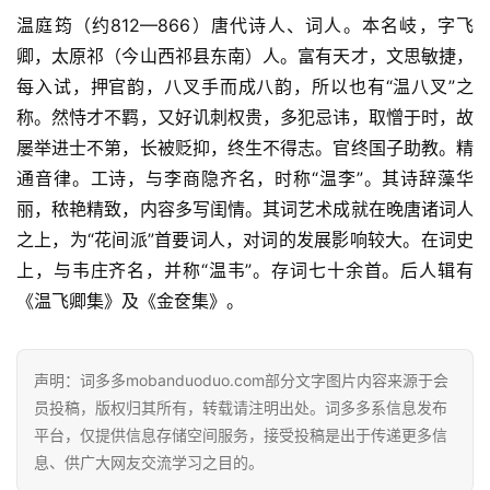
温庭筠（约812—866）唐代诗人、词人。本名岐，字飞
经
典
卿，太原祁（今山西祁县东南）人。富有天才，文思敏捷，
歌
每入试，押官韵，八叉手而成八韵，所以也有“温八叉”之
词
称。然恃才不羁，又好讥刺权贵，多犯忌讳，取憎于时，故
屡举进士不第，长被贬抑，终生不得志。官终国子助教。精
古
通音律。工诗，与李商隐齐名，时称“温李”。其诗辞藻华
今
丽，秾艳精致，内容多写闺情。其词艺术成就在晚唐诸词人
诗
之上，为“花间派”首要词人，对词的发展影响较大。在词史
词
上，与韦庄齐名，并称“温韦”。存词七十余首。后人辑有
《温飞卿集》及《金奁集》。
常
登录
注册
用
贺
声明：词多多mobanduoduo.com部分文字图片内容来源于会
词
员投稿，版权归其所有，转载请注明出处。词多多系信息发布
平台，仅提供信息存储空间服务，接受投稿是出于传递更多信
网
息、供广大网友交流学习之目的。
络