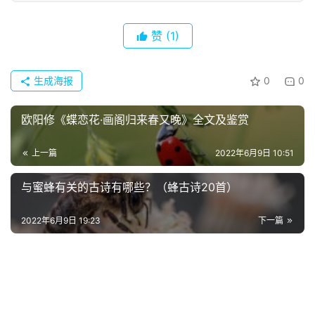
热
词
赞
(1)
电
影
生成海报
0
0
台
词
欧阳修《蝶恋花·画阁归来春又晚》全文及鉴赏
其
上一篇
2022年6月9日 10:51
他
词
与蜜蜂有关的古诗有哪些？（蜂古诗20首）
语
2022年6月9日 19:23
下一篇