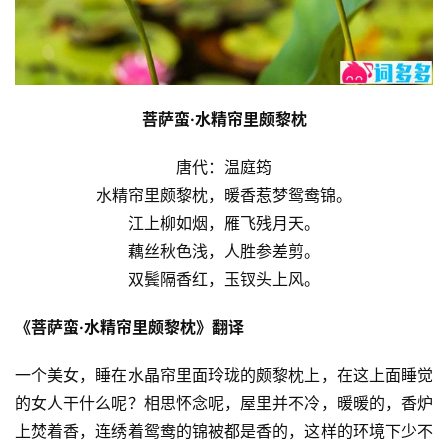
菩萨蛮·水精帘里颇黎枕
唐代：温庭筠
水精帘里颇黎枕，暖香惹梦鸳鸯锦。
江上柳如烟，雁飞残月天。
藕丝秋色浅，人胜参差剪。
双鬓隔香红，玉钗头上风。
《菩萨蛮·水精帘里颇黎枕》翻译
一个美女，睡在水晶帘里面玲珑的颇黎枕上，在这上面睡觉
的女人干什么呢？相思怀念呢，屋里并不冷，暖暖的，香炉
上焚着香，连绣着鸳鸯的锦被都是香的，这样的环境下少不