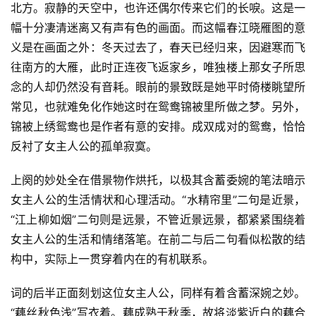
北方。寂静的天空中，也许还偶尔传来它们的长唳。这是一
幅十分凄清迷离又有声有色的画面。而这幅春江晓雁图的意
义是在画面之外：冬天过去了，春天已经归来，因避寒而飞
往南方的大雁，此时正连夜飞返家乡，唯独楼上那女子所思
念的人却仍然没有音耗。眼前的景致既是她平时倚楼眺望所
常见，也就难免化作她这时在鸳鸯锦被里所做之梦。另外，
锦被上绣鸳鸯也是作者有意的安排。成双成对的鸳鸯，恰恰
反衬了女主人公的孤单寂寞。
上阕的妙处全在借景物作烘托，以极其含蓄委婉的笔法暗示
女主人公的生活情状和心理活动。“水精帘里”二句是近景，
“江上柳如烟”二句则是远景，不管近景远景，都紧紧围绕着
女主人公的生活和情绪落笔。在前二与后二句看似松散的结
构中，实际上一贯穿着内在的有机联系。
词的后半正面刻划这位女主人公，同样有着含蓄深婉之妙。
“藕丝秋色浅”写衣着。藕成熟于秋季，故将淡紫近白的藕合