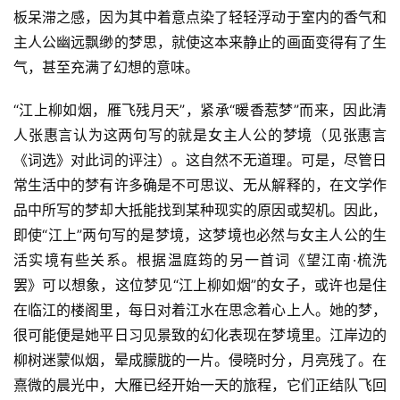
板呆滞之感，因为其中着意点染了轻轻浮动于室内的香气和
主人公幽远飘缈的梦思，就使这本来静止的画面变得有了生
气，甚至充满了幻想的意味。
“江上柳如烟，雁飞残月天”，紧承“暖香惹梦”而来，因此清
人张惠言认为这两句写的就是女主人公的梦境（见张惠言
《词选》对此词的评注）。这自然不无道理。可是，尽管日
常生活中的梦有许多确是不可思议、无从解释的，在文学作
品中所写的梦却大抵能找到某种现实的原因或契机。因此，
即使“江上”两句写的是梦境，这梦境也必然与女主人公的生
活实境有些关系。根据温庭筠的另一首词《望江南·梳洗
罢》可以想象，这位梦见“江上柳如烟”的女子，或许也是住
在临江的楼阁里，每日对着江水在思念着心上人。她的梦，
很可能便是她平日习见景致的幻化表现在梦境里。江岸边的
柳树迷蒙似烟，晕成朦胧的一片。侵晓时分，月亮残了。在
熹微的晨光中，大雁已经开始一天的旅程，它们正结队飞回