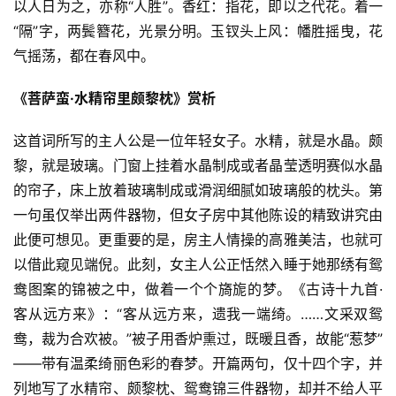
以人日为之，亦称“人胜”。香红：指花，即以之代花。着一
“隔”字，两鬓簪花，光景分明。玉钗头上风：幡胜摇曳，花
气摇荡，都在春风中。
《菩萨蛮·水精帘里颇黎枕》赏析
这首词所写的主人公是一位年轻女子。水精，就是水晶。颇
黎，就是玻璃。门窗上挂着水晶制成或者晶莹透明赛似水晶
的帘子，床上放着玻璃制成或滑润细腻如玻璃般的枕头。第
一句虽仅举出两件器物，但女子房中其他陈设的精致讲究由
此便可想见。更重要的是，房主人情操的高雅美洁，也就可
以借此窥见端倪。此刻，女主人公正恬然入睡于她那绣有鸳
鸯图案的锦被之中，做着一个个旖旎的梦。《古诗十九首·
客从远方来》：“客从远方来，遗我一端绮。……文采双鸳
鸯，裁为合欢被。”被子用香炉熏过，既暖且香，故能“惹梦”
——带有温柔绮丽色彩的春梦。开篇两句，仅十四个字，并
列地写了水精帘、颇黎枕、鸳鸯锦三件器物，却并不给人平