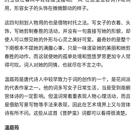
用，形容女子的头饰在微微颤动的样子。
这四句刻划人物用的也是借物衬托之法。写女子的衣着、头
饰，写她剪制春胜的活动，并没有一句直接写她的形貌，却
使人可以想见她的外形与心灵之美好可爱。最奇妙的是整个
下阕根本不提她的满腹心事，只是一味渲染她的美丽和她剪
春胜的动作，而这就使她的孤单处境和悠悠梦思更加令人觉
得可叹。词人对她的同情，也就尽在不言之中。
温庭筠是唐代诗人中较早致力于词的创作的一个，是花间派
首
的代表作家之一。他的词多写女子日常生活，当是受到南朝
页
宫体诗的一定影响。但温词常着重表现人物心理活动，而且
好
是借助写景写物等手法来表现，因此在艺术境界上又与宫体
词
诗有所不问。这些从这首《菩萨蛮》词都可以看得很清楚。
好
句
温庭筠