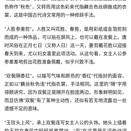
色称作“秋色”，又转而用这色彩来代指藕合色丝绸做成的衣
裳，这是中国古代诗文常用的一种修辞手法。
“人胜参差剪”。人胜又叫花胜、春胜，是用彩纸或金箔剪刻
而成的一种饰品，可以贴在屏风上，也可以戴在发鬓上。唐
时风俗在正月七日（又称人日）这一天，要剪戴花胜以迎接
春天到来，尤以妇女喜爱此项活动。从这句看，女主人公参
参差差地剪出花胜准备佩戴，似乎兴致不浅。
“双鬓隔香红”。以描写气味和颜色的“香红”代指好的面容，
正如以“藕丝秋色浅”代指衣裳，手法相同。这里的“隔”字用
得颇讲究，因为双鬓正是隔开在脸庞两边，形象鲜明如见，
而且仿佛“双鬓”有了某种主动性，还似有若无地流露出一丝
遗憾不足的意味。
“玉钗头上风”，承上双鬓连写女主人公的头饰。她头上插着
的玉钗在春风中轻轻摇曳摆动。“风”在这里是名词作动词