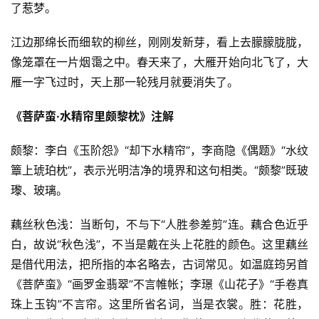
了惹梦。
江边那绵长而细软的柳丝，刚刚发新芽，看上去朦朦胧胧，
像笼罩在一片烟霭之中。春天来了，大雁开始向北飞了，大
雁一字飞过时，天上那一轮残月就要消失了。
《菩萨蛮·水精帘里颇黎枕》注解
颇黎：李白《玉阶怨》“却下水精帘”，李商隐《偶题》“水纹
簟上琥珀枕”，表示光明洁净的境界和这句相类。“颇黎”既玻
瓈、玻璃。
藕丝秋色浅：当断句，不与下“人胜参差剪”连。藕合色近乎
白，故说“秋色浅”，不当是戴在头上花胜的颜色。这里藕丝
是借代用法，把所指的本名略去，古词常见。如温庭筠另首
《菩萨蛮》“画罗金翡翠”不言帷帐；李璟《山花子》“手卷真
珠上玉钩”不言帘。这里所省名词，当是衣裳。胜：花胜，