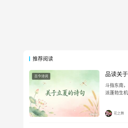
推荐阅读
品读关于
古今诗词
斗指东南，
派蓬勃生机
凝于笔端，
句，在墨香
花之舞