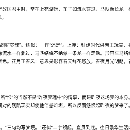
是故国君主时，常在上苑游玩，车子如流水穿过，马队像长龙一
风。
称“梦魂”。还似：一作“还是”。上苑：封建时代供帝王玩赏、
像流水一样驰过，马匹络绎不绝像一条龙一样走动。形容车马络
景色。花月正春风：意思是形容春天鲜花怒放，春夜月光明朗，
所“恨”的当然不是“昨夜梦魂中”的情事，而是昨夜这场梦的本身
面对的残酷现实却使他倍感难堪，所以反而怨恨起昨夜的梦来了
。
。”三句均写梦境。“还似”二字领起，直贯到底。往日繁华生活