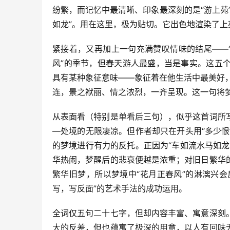
纷繁，而记忆中最清晰、印象最深刻的是“游上苑
如龙”。用在这里，极为贴切。它出色地渲染了上
紧接着，又再加上一句充满赞叹情味的结尾——
风”的季节，但春天游人最盛，当是事实。这五
具有某种象征意味——象征着在他生活中最美好，最
连，景之袱丽、情之浓烈，一齐呈现。这一句将
从表面看（特别是单看后三句），似乎这首词所
—处境的无限凄凉。但作者却只在开头用“多少
的梦境进行有力的反托。正因为“车如流水马如
华热闹，梦醒后的悲哀便越是浓重；对旧日繁华
繁华旧梦，所以梦境中“花月正春风”的淋漓兴会
写，写反面”的艺术手法的成功运用。
全词仅五句二十七字，但却内容丰富、寓意深刻
大的反差，但也蕴寓了极深的用意，以人有回味