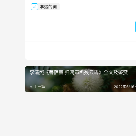
李煜的词
李清照《菩萨蛮·归鸿声断残云碧》全文及鉴赏
上一篇
2022年6月6日