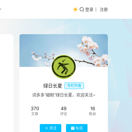
登录
注册
绿日长夏
专栏作者
词多多“磁粉”绿日长夏，欢迎关注~
370
49
16
文章
评论
粉丝
关注
私信