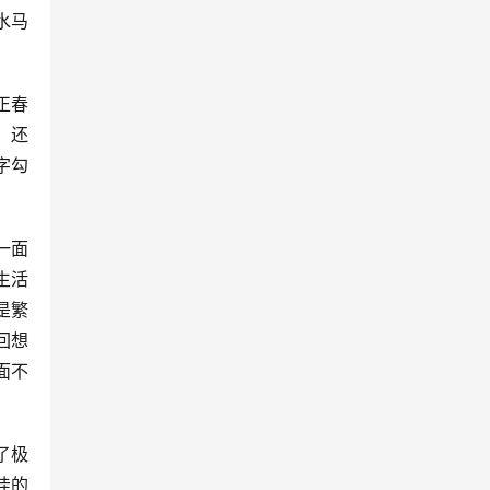
水马
正春
；还
字勾
一面
生活
是繁
回想
面不
了极
佳的