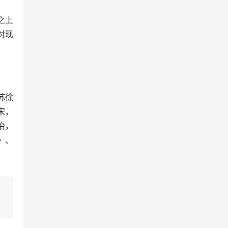
之上
对现
苏徐
宋，
治，
》、