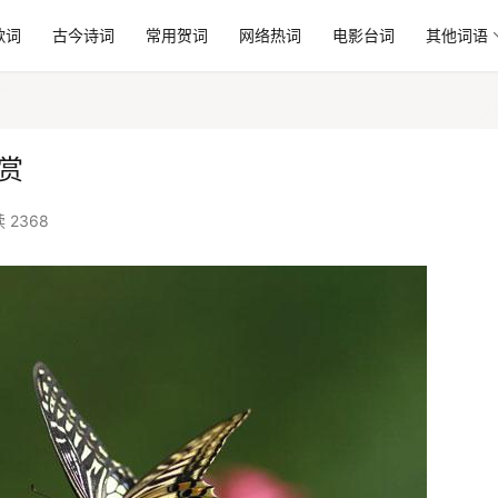
歌词
古今诗词
常用贺词
网络热词
电影台词
其他词语
赏
 2368