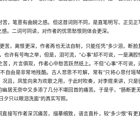
衬苦，笔意有曲婉之感。但这首词则不同，是直笔明写、正见正
之感。二词可同读，对作者的忧思愁恨则体会更深。
悲情更苦，离恨更深，作者再也无法自制，只能任凭“多少泪，断脸
，也许有号啕之举，但是，泪可流，“心事”却不可说，一是满腔
之苦，片言俱现，作者心中愁苦跃然纸上。不但“心事”不可说，
不自由是非常地残酷。古人悲思不可解，常有“只将心思付瑶琴
。况且，凤笙向来为欢歌之用，于此时吹奏，对李煜来讲，只是
的幽居无奈中又多添了几分不堪回首的痛苦。于是乎，“肠断更无
日夕只以眼泪洗面”的真实写照。
词直接写作者深沉痛苦，描摹细致，语言直朴，较“多少恨”有更