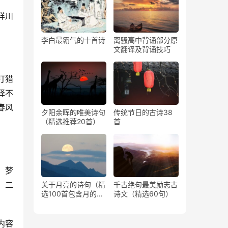
样川
李白最霸气的十首诗
离骚高中背诵部分原
文翻译及背诵技巧
打猎
绎不
春风
夕阳余晖的唯美诗句
传统节日的古诗38
（精选推荐20首）
首
。梦
。二
关于月亮的诗句（精
千古绝句最美励志古
选100首包含月的古
诗文（精选60句）
诗）
内容