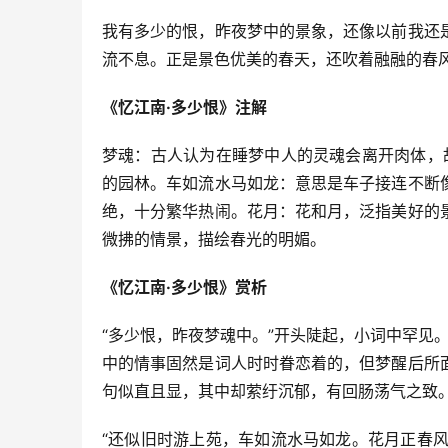
我有多少的恨，昨夜梦中的景象，还像以前我还
流不息。正是景色优美的春天，还吹着融融的春
《忆江南·多少恨》注解
梦魂：古人认为在睡梦中人的灵魂会离开肉体，故
的园林。车如流水马如龙：意思是车子接连不断
绝，十分繁华热闹。花月：花和月，泛指美好的
微拂的情景，描绘春光的明媚。
《忆江南·多少恨》赏析
“多少恨，昨夜梦魂中。”开头陡起，小词中罕见。
中的情事固然是词人时时眷恋着的，但梦醒后所
句似直且显，其中却萦纡沉郁，有回肠荡气之致
“还似旧时游上苑，车如流水马如龙。花月正春风