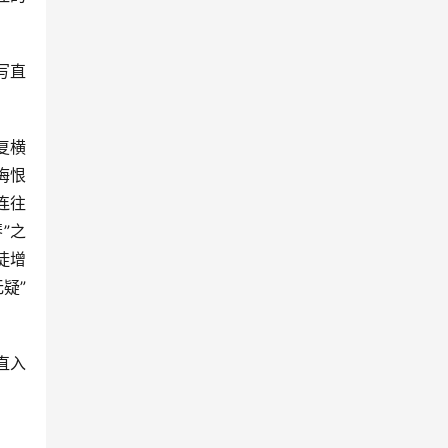
写直
复横
悔恨
连往
”之
徒增
疑”
直入