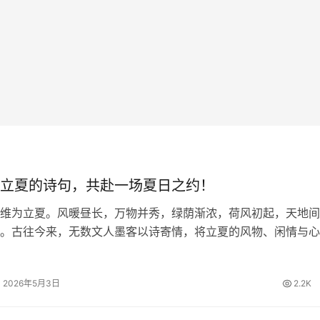
立夏的诗句，共赴一场夏日之约！
维为立夏。风暖昼长，万物并秀，绿荫渐浓，荷风初起，天地间
。古往今来，无数文人墨客以诗寄情，将立夏的风物、闲情与心
留下一首首清丽隽永的诗篇。今日，我们一同品读关于立夏的诗
里遇见最美的初夏。 四时天气…
2026年5月3日
2.2K