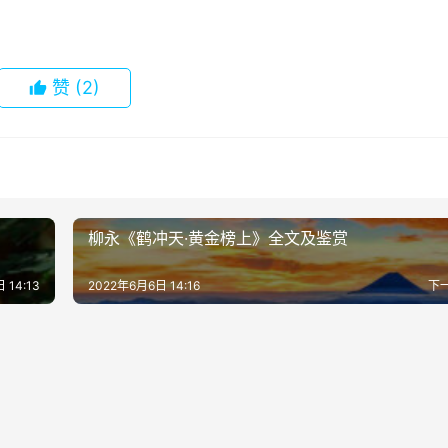
赞
(2)
柳永《鹤冲天·黄金榜上》全文及鉴赏
 14:13
2022年6月6日 14:16
下