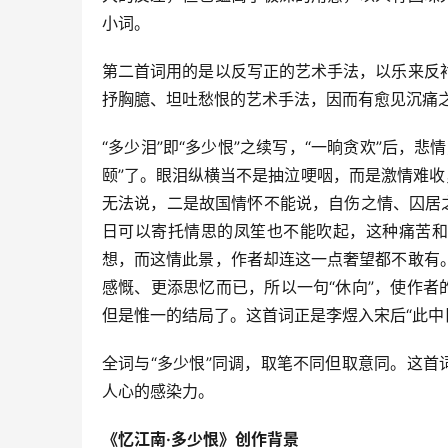
小词。
第二首词用的是以反写正的艺术手法，以乐来反
抒胸臆、坦吐愁恨的艺术手法，因而有愈见沉痛
“多少泪”即“多少恨”之续写，“一晌贪欢”后，
颐”了。眼泪纵横当不是抽泣哽咽，而是激情难收
无法说，二是故国情怀不能说，自伤之情、囚居
日可以寄托情思的凤笙也不能吹起，这种痛苦和
想，而这情此景，作者却连这一点奢望都不敢有
感慨、更添思忆而已，所以一句“休向”，使作者
但是惟一的结局了。这首词正是李煜入宋后“此中
全词与“多少恨”同调，取笔不同但取意同。这首
人心的感染力。
《忆江南·多少恨》创作背景