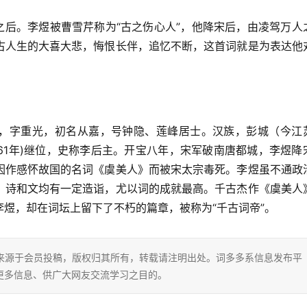
之后。李煜被曹雪芹称为“古之伤心人”，他降宋后，由凌驾万人
古人生的大喜大悲，悔恨长伴，追忆不断，这首词就是为表达他
在位，字重光，初名从嘉，号钟隐、莲峰居士。汉族，彭城（今江
61年)继位，史称李后主。开宝八年，宋军破南唐都城，李煜降
因作感怀故国的名词《虞美人》而被宋太宗毒死。李煜虽不通政
，诗和文均有一定造诣，尤以词的成就最高。千古杰作《虞美人
煜，却在词坛上留下了不朽的篇章，被称为“千古词帝”。
片内容来源于会员投稿，版权归其所有，转载请注明出处。词多多系信息发布平
更多信息、供广大网友交流学习之目的。