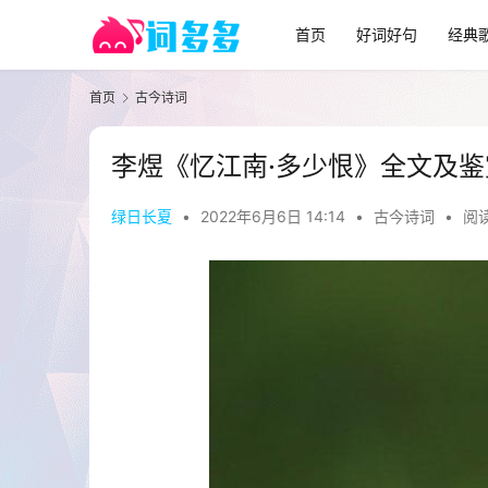
首页
好词好句
经典
首页
古今诗词
李煜《忆江南·多少恨》全文及鉴
绿日长夏
•
2022年6月6日 14:14
•
古今诗词
•
阅读