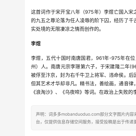
这首词作于宋开宝八年（975年）李煜亡国入宋
的九五之尊沦落为任人凌辱的阶下囚，经历了千
实处境的无限凄凉之情而创作的。
李煜
李煜，五代十国时南唐国君，961年-975年
州）人。南唐元宗李璟第六子，于宋建隆二年(9
被俘至汴京，封为右千牛卫上将军、违命侯。后
但其艺术才华却非凡。精书法，善绘画，通音律
《浪淘沙》、《乌夜啼》等词。在政治上失败的李
声明：词多多mobanduoduo.com部分文字图
台，仅提供信息存储空间服务，接受投稿是出于传递