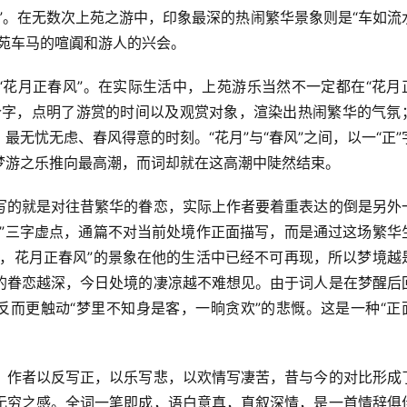
”。在无数次上苑之游中，印象最深的热闹繁华景象则是“车如流
苑车马的喧阗和游人的兴会。
“花月正春风”。在实际生活中，上苑游乐当然不一定都在“花月
个字，点明了游赏的时间以及观赏对象，渲染出热闹繁华的气氛
无忧无虑、春风得意的时刻。“花月”与“春风”之间，以一“正”
梦游之乐推向最高潮，而词却就在这高潮中陡然结束。
写的就是对往昔繁华的眷恋，实际上作者要着重表达的倒是另外
恨”三字虚点，通篇不对当前处境作正面描写，而是通过这场繁华
龙，花月正春风”的景象在他的生活中已经不可再现，所以梦境越
的眷恋越深，今日处境的凄凉越不难想见。由于词人是在梦醒后
反而更触动“梦里不知身是客，一晌贪欢”的悲慨。这是一种“正
。作者以反写正，以乐写悲，以欢情写凄苦，昔与今的对比形成
无穷之感。全词一笔即成，语白意真，直叙深情，是一首情辞俱