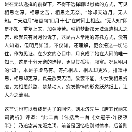
是在无法选择的前提下，不得不选择聊以慰藉的方式，可见
相思之深，相思之苦，相思之无奈。“除却天边月，无人
知。”“天边月”与首句“四月十七”在时间上相应。“无人知”即
是不知，重复上文，加强凄苦。魂销梦断都无法派遣相思之
苦，那就只有对月倾诉了，这是古人常用的寄托方式，没有
人知道，但明月知道，不仅知，还理解，更会把这一切记
住，作为见证。在少女的心目中，月竟成了她在人间的唯一
知己，这是十分无奈的选择，更见其孤独，寂寞。况且明月
的“知“，本是子虚乌有。寄托相思，相思却更浓，排遣相
思，相思却更深。真是欲哭无泪，欲罢不能。少女受相思折
磨，为相思煎熬，楚楚动人，愈发憔悴的形象跃然纸上，让
人为之流泪。
这首词也可以看成是男子的回忆。刘永济先生《唐五代两宋
词简析》评道：“此二首（包括后一首《女冠子·昨夜夜
半》）乃追念其宠姬之词。前首是回忆临别时情事，后首则