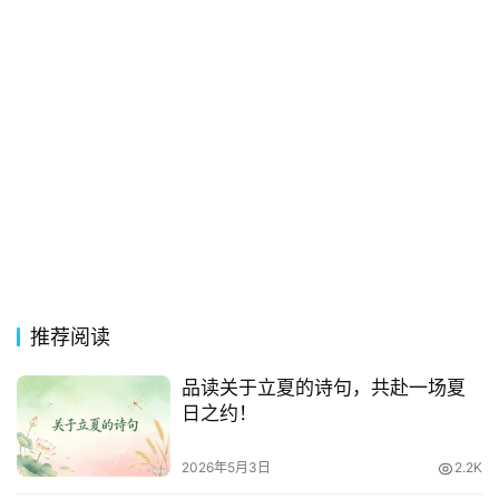
常
登录
注册
用
贺
词
网
络
热
词
电
影
推荐阅读
台
词
品读关于立夏的诗句，共赴一场夏
日之约！
其
他
2026年5月3日
2.2K
词