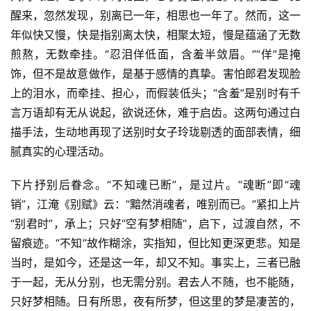
醒来，忽然发现，别离已一年，相思也一年了。然而，这一
年似快又慢，快是指别离太快，相聚太短，慢是蕴涵了无数
煎熬，无数牵挂。“忍泪佯低面，含羞半敛眉。”“佯”是掩
饰，但不是故意做作，是基于感情的真挚。害怕郎君发现脸
上的泪水，而牵挂、担心，而假装低头；“含羞”是别时有千
言万语却有无从说起，欲说还休，难于启齿。这两句通过白
描手法，生动地再现了送别时女子玲珑剔透的面部表情，细
腻真实的心理活动。
下片抒别后眷念。“不知魂已断”，是过片。“魂断”即“魂
销”，江淹《别赋》云：“黯然消魂者，唯别而已。”紧扣上片
“别君时”，承上；只好“空有梦相随”，启下，过渡自然，不
留痕迹。“不知”故作糊涂，实指知，但比知更深更悲。知是
当时，是如今，还是这一年，却又不知。事实上，三者已融
于一起，无从分别，也无需分别。君去人不随，也不能随，
只好梦相随。日有所思，夜有所梦，但这里的梦是凄苦的，