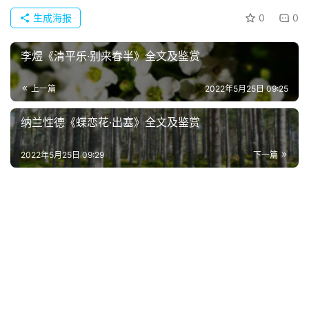
页
生成海报
0
0
好
李煜《清平乐·别来春半》全文及鉴赏
词
好
上一篇
2022年5月25日 09:25
句
纳兰性德《蝶恋花·出塞》全文及鉴赏
经
2022年5月25日 09:29
下一篇
典
歌
词
古
今
诗
词