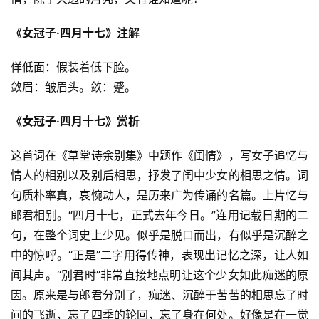
《女冠子·四月十七》注解
佯低面：假装着低下脸。
敛眉：皱眉头。敛：蹙。
《女冠子·四月十七》赏析
这首词在《草堂诗余别集》中题作《闺情》，写女子追忆与
情人的相别以及别后相思，抒发了闺中少女的相思之情。词
句质朴率真，哀惋动人，是历来广为传诵的名篇。上片忆与
郎君相别。“四月十七，正式去年今日。”连用记载日期的二
句，在整个词史上少见。似乎是脱口而出，有似乎是沉醉之
中的惊呼。“正是”二字用得传神，表现出记忆之深，让人如
闻其声。“别君时”非常直接地点明让这个少女如此痴迷的原
因。原来是与郎君分别了，痴迷、沉醉于苦苦的相思忘了时
间的飞逝，忘了四季的轮回，忘了身在何处。好像是在一觉