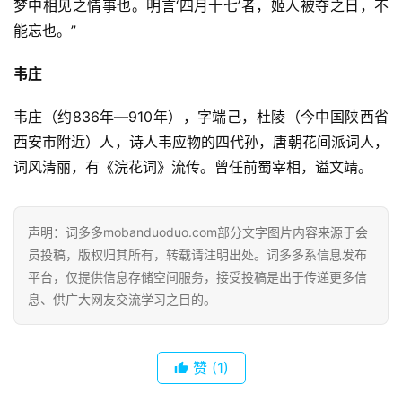
梦中相见之情事也。明言‘四月十七’者，姬人被夺之日，不
能忘也。”
韦庄
韦庄（约836年─910年），字端己，杜陵（今中国陕西省
西安市附近）人，诗人韦应物的四代孙，唐朝花间派词人，
词风清丽，有《浣花词》流传。曾任前蜀宰相，谥文靖。
声明：词多多mobanduoduo.com部分文字图片内容来源于会
员投稿，版权归其所有，转载请注明出处。词多多系信息发布
平台，仅提供信息存储空间服务，接受投稿是出于传递更多信
息、供广大网友交流学习之目的。
赞
(1)
首