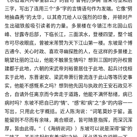
三字，写出了连用三个“多”字的言情语句作为发端。它像“劈
地抽森秀”的太华，以其奇兀给人以强烈的印象，并顿时产
生出磁铁般吸引读者的力量。多景楼在今镇江市北固山后
峰、甘露寺后部，下临长江，三面滨水，登楼四望，整个城
市可尽收眼底，曾被米芾赞为天下江山第一楼。东坡是个博
古通今、关心时政、喜欢寻幽探胜的人，在这样的多景楼上
眺望壮丽的江山，他能不触景生情吗？想到三国时的孙权曾
建都于此地，六朝的宋武帝刘裕曾居住于此地、起兵讨伐桓
玄于此地，东晋谢安、梁武帝萧衍曾流连于此山等等历史事
实，他能不感慨系之吗？想到他先因与执政的王安石政见不
合，自请外任离京而今奔走于道路，他能不满怀愁绪，病已
病时吗？东坡不把自已的“情”、“感”和“病”之“多”的内容一一
写出，只用此七字概括。近人陈洵说：“词笔莫妙于留。盖
能留则不尽而有余味，离合顺逆，皆可随意指挥，而深沉浑
厚，皆由此得。”（《海绡说词》）东坡可以说是深得“留”的
三味了。关于这起句有善“留”之妙，还必须补充说明一下，