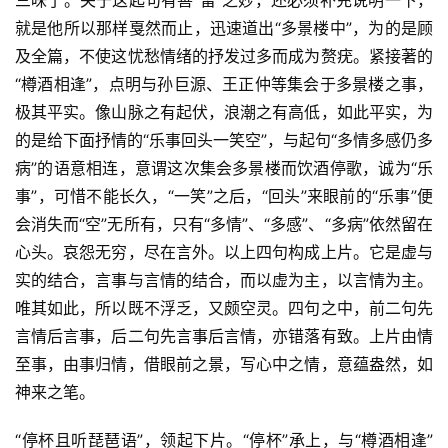
就是他所以那样戛然而止，迅速道出“多景楼中”，为的是顾
及全篇，不使这忧愁情绪的抒发过多而成为赘疣。紧接著的
“樽酒相逢”，点明与孙巨源、王正仲等集会于多景楼之事，
极其平实。像山脉之有起伏，浪潮之有高低，如此平实，为
的是给下面抒情的“乐事回头一笑空”，与起句“多情多感仍多
病”的语意相连，意谓这次集会多景楼而饮酒停歌，诚为“乐
事”，可惜不能长久，“一笑”之后，“回头”来眼前的“乐事”便
会消失而“空”无所有，只有“多情”、“多感”、“多病”依然留在
心头。哀怨无穷，尽在言外。以上四句构成上片。它是虚与
实的结合，言事与言情的结合，而以虚为主，以言情为主。
唯其如此，所以既不浮乏，又颇空灵。四句之中，前二句先
言情后言事，后二句先言事后言情，亦错落有致。上片由情
至事，由事归情，借眼前之景，写心中之情，意蕴盎然，如
神来之笔。
“停杯且听琵琶语”，领起下片。“停杯”承上，与“樽酒相逢”