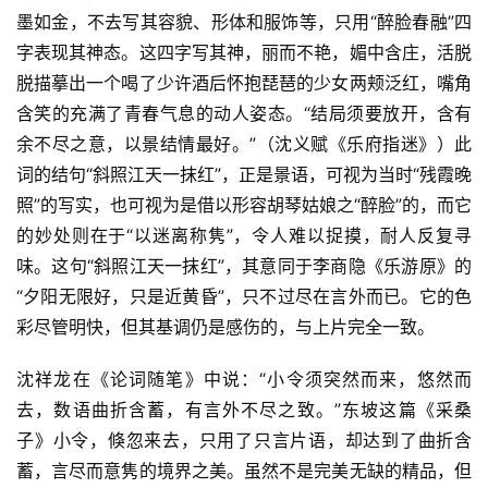
墨如金，不去写其容貌、形体和服饰等，只用“醉脸春融”四
字表现其神态。这四字写其神，丽而不艳，媚中含庄，活脱
脱描摹出一个喝了少许酒后怀抱琵琶的少女两颊泛红，嘴角
含笑的充满了青春气息的动人姿态。“结局须要放开，含有
余不尽之意，以景结情最好。”（沈义赋《乐府指迷》）此
词的结句“斜照江天一抹红”，正是景语，可视为当时“残霞晚
照”的写实，也可视为是借以形容胡琴姑娘之“醉脸”的，而它
的妙处则在于“以迷离称隽”，令人难以捉摸，耐人反复寻
味。这句“斜照江天一抹红”，其意同于李商隐《乐游原》的
“夕阳无限好，只是近黄昏”，只不过尽在言外而已。它的色
彩尽管明快，但其基调仍是感伤的，与上片完全一致。
沈祥龙在《论词随笔》中说：“小令须突然而来，悠然而
去，数语曲折含蓄，有言外不尽之致。”东坡这篇《采桑
子》小令，倏忽来去，只用了只言片语，却达到了曲折含
蓄，言尽而意隽的境界之美。虽然不是完美无缺的精品，但
首