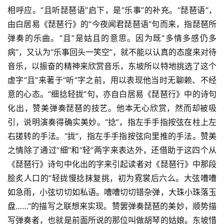
相呼应。“且听琵琶语”启下，是“乐事”的补充。“琵琶语”，
由白居易《琵琶行》的“今夜闻君琵琶语”句而来，指琵琶所
弹奏的乐曲。“且”是姑且的意思。因为既“多情多感仍多
病”，又认为“乐事回头一笑空”，就不能以认真的态度来对待
音乐，以振奋的精神来欣赏音乐，东坡所以特地挑选了这个
虚字“且”来著于“听”字之前，用以表现他当时无聊赖、不经
意的心态。“细捻轻拢”句，亦自白居易《琵琶行》中的诗句
化出，赞美弹奏琵琶的技艺。他本无心欣赏，然而却被吸
引，说明演奏得确实美妙。“捻”，指左手手指按弦在柱上左
右搓转的手法。“拢”，指左手手指按弦向里推的手法。赞美
之情除了通过“细”和“轻”两字来表达外，还借助于这四个从
《琵琶行》诗句中化出的字来引起读者对《琵琶行》中那段
脍炙人口的“轻拢慢捻抹复挑，初为霓裳后六么。大弦嘈嘈
如急雨，小弦切切如私语。嘈嘈切切错杂弹，大珠小珠落玉
盘……”的描写之联想来实现。赞罢弹奏琵琶的美妙，顺势描
写弹奏者，也就是前面所说的那位叫做胡琴的姑娘。东坡惜