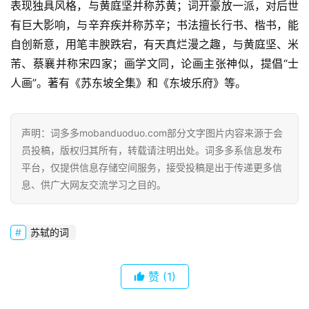
常
表现独具风格，与黄庭坚并称苏黄；词开豪放一派，对后世
登录
注册
用
有巨大影响，与辛弃疾并称苏辛；书法擅长行书、楷书，能
贺
自创新意，用笔丰腴跌宕，有天真烂漫之趣，与黄庭坚、米
词
芾、蔡襄并称宋四家；画学文同，论画主张神似，提倡“士
人画”。著有《苏东坡全集》和《东坡乐府》等。
网
络
热
声明：词多多mobanduoduo.com部分文字图片内容来源于会
词
员投稿，版权归其所有，转载请注明出处。词多多系信息发布
平台，仅提供信息存储空间服务，接受投稿是出于传递更多信
电
息、供广大网友交流学习之目的。
影
台
词
苏轼的词
其
赞
(1)
他
词