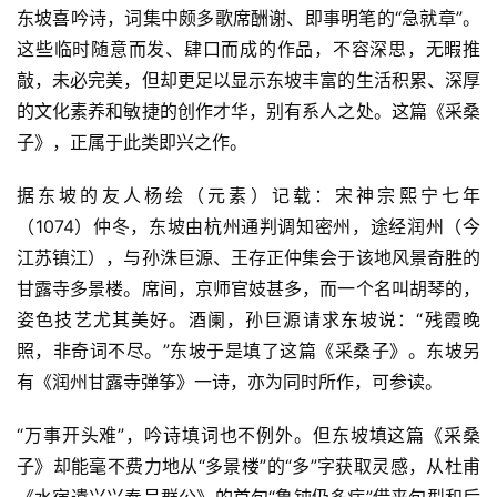
东坡喜吟诗，词集中颇多歌席酬谢、即事明笔的“急就章”。
这些临时随意而发、肆口而成的作品，不容深思，无暇推
敲，未必完美，但却更足以显示东坡丰富的生活积累、深厚
的文化素养和敏捷的创作才华，别有系人之处。这篇《采桑
子》，正属于此类即兴之作。
据东坡的友人杨绘（元素）记载：宋神宗熙宁七年
（1074）仲冬，东坡由杭州通判调知密州，途经润州（今
江苏镇江），与孙洙巨源、王存正仲集会于该地风景奇胜的
甘露寺多景楼。席间，京师官妓甚多，而一个名叫胡琴的，
姿色技艺尤其美好。酒阑，孙巨源请求东坡说：“残霞晚
照，非奇词不尽。”东坡于是填了这篇《采桑子》。东坡另
有《润州甘露寺弹筝》一诗，亦为同时所作，可参读。
“万事开头难”，吟诗填词也不例外。但东坡填这篇《采桑
子》却能毫不费力地从“多景楼”的“多”字获取灵感，从杜甫
《水宿遣兴兴奉呈群公》的首句“鲁钝仍多病”借来句型和后