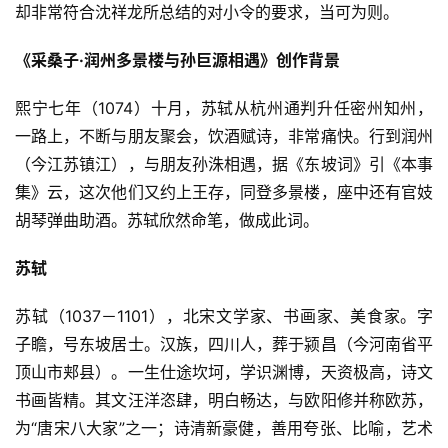
却非常符合沈祥龙所总结的对小令的要求，当可为则。
页
《采桑子·润州多景楼与孙巨源相遇》创作背景
好
词
熙宁七年（1074）十月，苏轼从杭州通判升任密州知州，
好
一路上，不断与朋友聚会，饮酒赋诗，非常痛快。行到润州
句
（今江苏镇江），与朋友孙洙相遇，据《东坡词》引《本事
集》云，这次他们又约上王存，同登多景楼，座中还有官妓
经
胡琴弹曲助酒。苏轼欣然命笔，做成此词。
典
歌
苏轼
词
苏轼（1037－1101），北宋文学家、书画家、美食家。字
古
子瞻，号东坡居士。汉族，四川人，葬于颍昌（今河南省平
今
顶山市郏县）。一生仕途坎坷，学识渊博，天资极高，诗文
诗
词
书画皆精。其文汪洋恣肆，明白畅达，与欧阳修并称欧苏，
为“唐宋八大家”之一；诗清新豪健，善用夸张、比喻，艺术