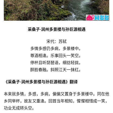
采桑子·润州多景楼与孙巨源相遇
宋代：苏轼
多情多感仍多病，多景楼中。
尊酒相逢。乐事回头一笑空。
停杯且听琵琶语，细捻轻拢。
醉脸春融。斜照江天一抹红。
《采桑子·润州多景楼与孙巨源相遇》翻译
本来就多情，多感，多病，偏偏又置身于多景楼中。同在他
乡同举杯，故友又重逢。回首当年相知，惺惺相惜成一笑，
功业无成转头空。