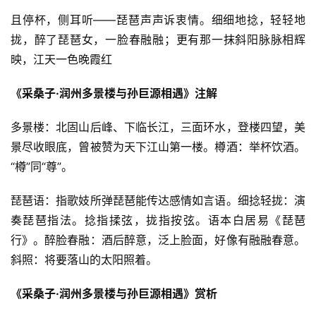
且停杯，侧耳听——琵琶声声诉衷情。细细地捻，轻轻地
拢，醉了琵琶女，一脸春融融；更有那一抹斜阳脉脉相辉
映，江天一色晚霞红
《采桑子·润州多景楼与孙巨源相遇》注解
多景楼：北固山后峰、下临长江，三面环水，登楼四望，美
景尽收眼底，曾被赞为天下江山第一楼。樽酒：举杯饮酒。
“樽”同“尊”。
琵琶语：指歌妓所弹琵琶能传达感情如言语。细捻轻拢：演
奏琵琶指法。捻指揉弦，拢指按弦。语本白居易《琵琶
行》。醉脸春融：酒后醉意，泛上脸面，好像有融融春意。
斜照：将要落山的太阳照着。
《采桑子·润州多景楼与孙巨源相遇》赏析