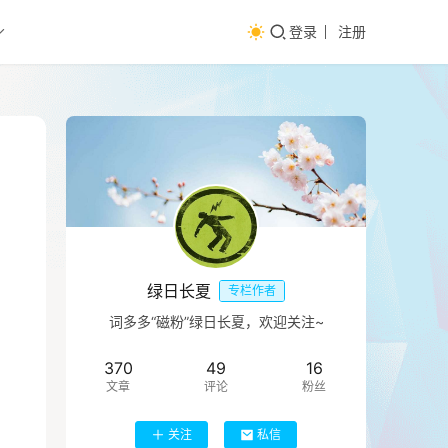
登录
注册
绿日长夏
专栏作者
词多多“磁粉”绿日长夏，欢迎关注~
370
49
16
文章
评论
粉丝
关注
私信