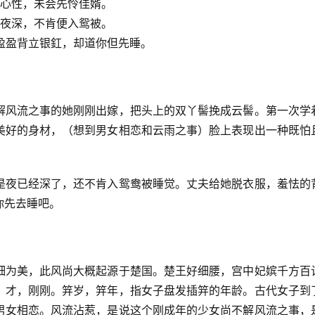
心性，未会先怜佳婿。
夜深，不肯便入鸳被。
盈盈背立银釭，却道你但先睡。
解风流之事的她刚刚出嫁，把头上的双丫髻挽成云髻。第一次学
美好的身材，（想到男女相恋和云雨之事）脸上表现出一种既怕
是夜已经深了，还不肯入鸳鸯被睡觉。丈夫给她脱衣服，羞怯的
你先去睡吧。
细为美，此风尚大概起源于楚国。楚王好细腰，宫中妃嫔千方百
：才，刚刚。笄岁，笄年，指女子盘发插笄的年龄。古代女子到
男女相恋。风流沾惹，是说这个刚成年的少女尚不解风流之事，