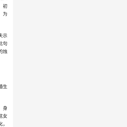
：初
）为
夫示
此句
的烛
婚生
，身
这女
化，