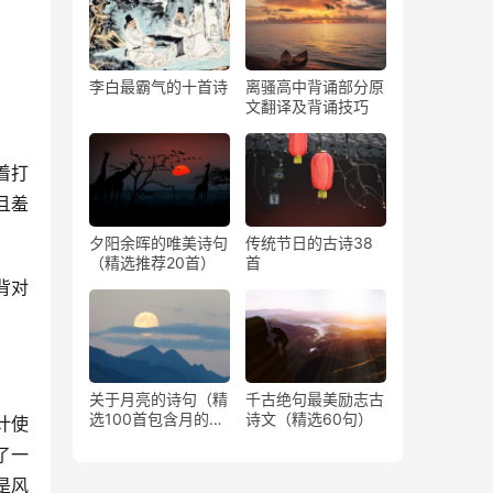
李白最霸气的十首诗
离骚高中背诵部分原
文翻译及背诵技巧
着打
且羞
夕阳余晖的唯美诗句
传统节日的古诗38
（精选推荐20首）
首
背对
关于月亮的诗句（精
千古绝句最美励志古
选100首包含月的古
诗文（精选60句）
计使
诗）
了一
是风