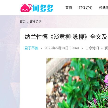
首页
好词好句
经典
首页
古今诗词
纳兰性德《淡黄柳·咏柳》全文及
君子不善
•
2022年5月19日 09:40
•
古今诗词
•
阅