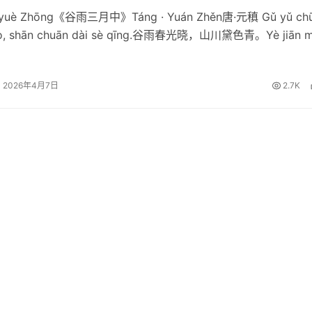
nyuè Zhōng《谷雨三月中》Táng · Yuán Zhěn唐·元稹 Gǔ yǔ ch
ǎo, shān chuān dài sè qīng.谷雨春光晓，山川黛色青。Yè jiān m
2026年4月7日
2.7K