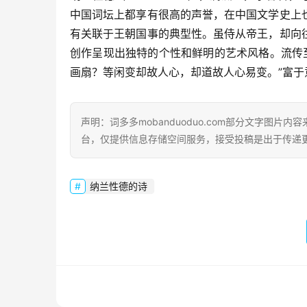
中国词坛上都享有很高的声誉，在中国文学史上
有关联于王朝国事的典型性。虽侍从帝王，却向
创作呈现出独特的个性和鲜明的艺术风格。流传
画扇？等闲变却故人心，却道故人心易变。”富于
声明：词多多mobanduoduo.com部分文字图
台，仅提供信息存储空间服务，接受投稿是出于传递
纳兰性德的诗