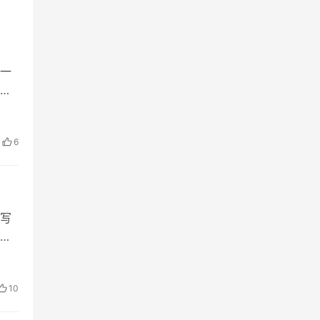
一
境
6
写
十
、
10