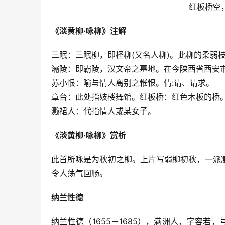
红板桥空
《淡黄柳·咏柳》注解
三眠：三眠柳，即柽柳(又名人柳)。此柳的柔弱
灞陵：即霸陵，汉文帝之墓地。在今陕西省西安
苏小恨：喻与情人离别之怅恨。倩:请、请求。
章台：此处指妓楼舞馆。红板桥：红色木板的桥
溅裙人：代指情人或某女子。
《淡黄柳·咏柳》赏析
此首所咏是为秋初之柳。上片写弱柳初秋，一派
令人荡气回肠。
纳兰性德
纳兰性德（1655－1685），满洲人，字容若