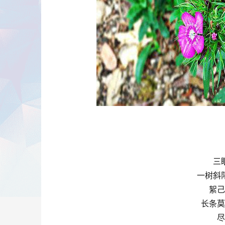
三
一树斜
絮己
长条莫
尽