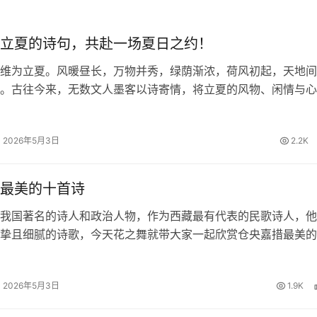
立夏的诗句，共赴一场夏日之约！
维为立夏。风暖昼长，万物并秀，绿荫渐浓，荷风初起，天地间
。古往今来，无数文人墨客以诗寄情，将立夏的风物、闲情与心
留下一首首清丽隽永的诗篇。今日，我们一同品读关于立夏的诗
里遇见最美的初夏。 四时天气…
2026年5月3日
2.2K
最美的十首诗
我国著名的诗人和政治人物，作为西藏最有代表的民歌诗人，他
挚且细腻的诗歌，今天花之舞就带大家一起欣赏仓央嘉措最美的
欢仓央嘉措的朋友一起来赏析品读。 仓央嘉措最美的十首诗 1
 那一刻，我升起风马，不…
2026年5月3日
1.9K