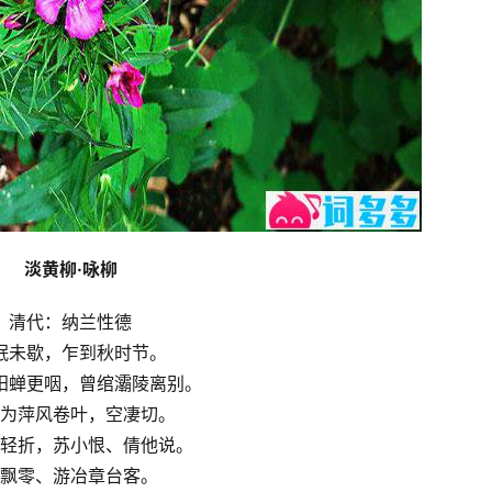
淡黄柳·咏柳
清代：纳兰性德
眠未歇，乍到秋时节。
阳蝉更咽，曾绾灞陵离别。
为萍风卷叶，空凄切。
轻折，苏小恨、倩他说。
飘零、游冶章台客。