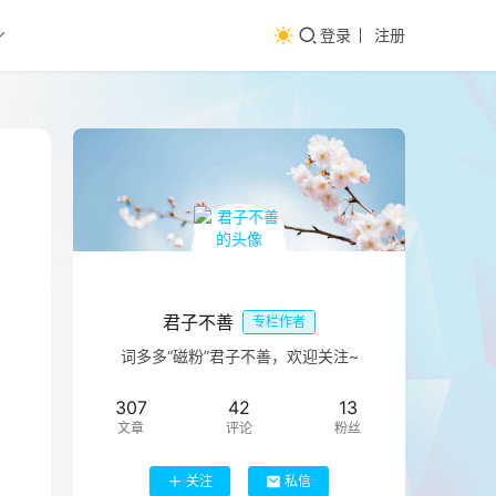
登录
注册
君子不善
专栏作者
词多多“磁粉”君子不善，欢迎关注~
307
42
13
文章
评论
粉丝
关注
私信