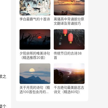
李白最霸气的十首诗
离骚高中背诵部分原
文翻译及背诵技巧
夕阳余晖的唯美诗句
传统节日的古诗38
（精选推荐20首）
首
读之
关于月亮的诗句（精
千古绝句最美励志古
选100首包含月的古
诗文（精选60句）
诗）
整个