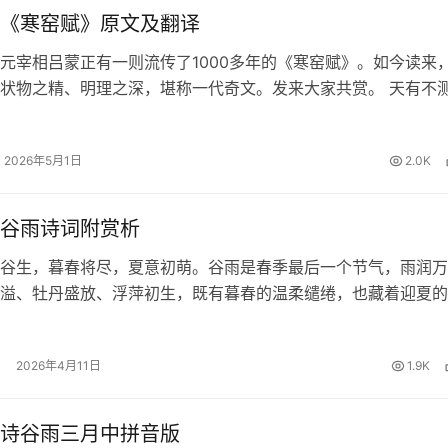
《寒窑赋》原文及翻译
元宰相吕蒙正有一则流传了1000多年的《寒窑赋》。如今读来
状物之精、明理之深，堪称一代奇文。发来大家共赏。 天有不
夕祸福。蜈蚣百足，行不及蛇；雄鸡两翼，飞不过鸦。马有千里
能自往；人有冲天之志…
2026年5月1日
2.0K
谷雨诗词附赏析
谷生，暮春将尽，夏意初萌。谷雨是春季最后一个节气，雨润万
溢、牡丹盛放、浮萍初生，既有暮春的温柔缱绻，也藏着迎夏的
享十首经典的谷雨诗词及赏析，一起在诗意中品味暮春之美、体
！ 1、《咏廿四气诗·谷雨三…
2026年4月11日
1.9K
诗谷雨三月中拼音版