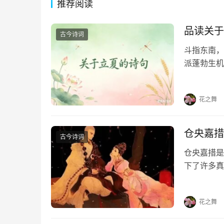
推荐阅读
品读关于
古今诗词
斗指东南，
派蓬勃生机
凝于笔端，
句，在墨香
花之舞
仓央嘉措
古今诗词
仓央嘉措是
下了许多真
首情诗，喜
《那一世》
花之舞