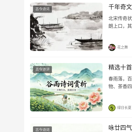
千年奇文
古今诗词
北宋传奇状
朗上口，其
云，人有旦
程，无骑不
花之舞
精选十首
古今诗词
春雨落，百
物、茶香四
新生机。分
人间丰盈吧
绿日长夏
咏廿四气
古今诗词