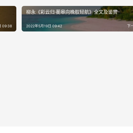
柳永《彩云归·蘅皋向晚舣轻航》全文及鉴赏
 09:38
2022年5月19日 09:42
下