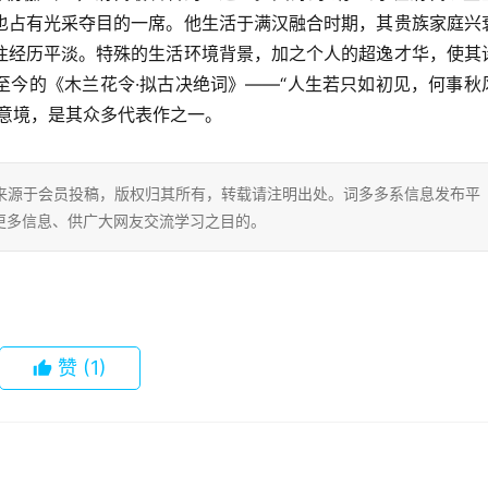
也占有光采夺目的一席。他生活于满汉融合时期，其贵族家庭兴
往经历平淡。特殊的生活环境背景，加之个人的超逸才华，使其
至今的《木兰花令·拟古决绝词》——“人生若只如初见，何事秋
意境，是其众多代表作之一。
片内容来源于会员投稿，版权归其所有，转载请注明出处。词多多系信息发布平
更多信息、供广大网友交流学习之目的。
赞
(1)