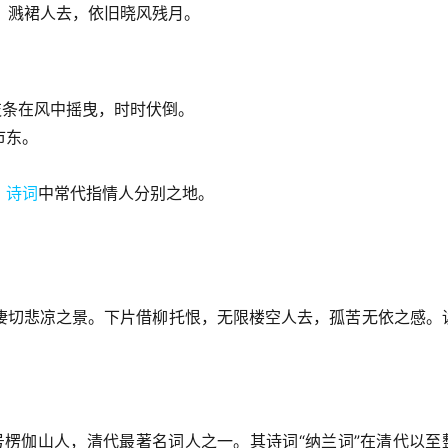
，溅裙人去，依旧晓风残月。
枝条在风中摇曳，时时伏倒。
市东。
。
诗词
中常代指情人分别之地。
凄切悲凉之景。下片借柳托恨，无限楼空人去，孤苦无依之感。
，号楞伽山人，清代最著名词人之一。其诗词“纳兰词”在清代以至