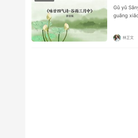
Gǔ yǔ Sā
guāng xi
dài…
林芷文