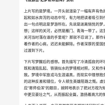
上片写的是梦境。一开头就渲染了一幅有声有色
起和如水奔泻的动态中写，有力地把读者吸引到
出一句点明这是梦游所在。先说是迷离惝恍的梦
想；这样的关河，必然是雁门、青海一带了。这
关河当时落在谁的手里呢？那就不忍说了。那作
着作者的心病，迟迟未能解除。作者深厚的爱国
过渡到下片。
下片写梦醒后的感想。首先描写了冷清孤寂的环
既和清笳乱起、铁骑似水的梦境相对照，又和作
致。梦境中军旅戎马生涯逼真，而现实中理想抱
的这种反差和错位，令人顿生英雄陌路之慨。虚
应“寄师伯浑”的题目，婉转地表示了把对方视
中更见豪壮之气，从而振起全篇，激扬着高亢的