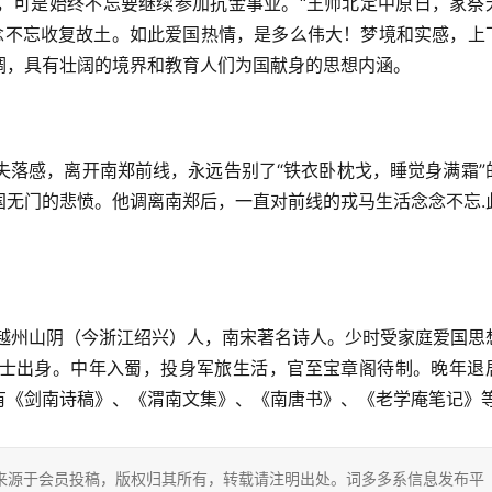
，可是始终不忘要继续参加抗金事业。“王师北定中原日，家祭
念念不忘收复故土。如此爱国热情，是多么伟大！梦境和实感，上
调，具有壮阔的境界和教育人们为国献身的思想内涵。
的失落感，离开南郑前线，永远告别了“铁衣卧枕戈，睡觉身满霜”
国无门的悲愤。他调离南郑后，一直对前线的戎马生活念念不忘.
族，越州山阴（今浙江绍兴）人，南宋著名诗人。少时受家庭爱国思
士出身。中年入蜀，投身军旅生活，官至宝章阁待制。晚年退
有《剑南诗稿》、《渭南文集》、《南唐书》、《老学庵笔记》
片内容来源于会员投稿，版权归其所有，转载请注明出处。词多多系信息发布平