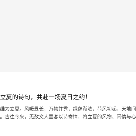
立夏的诗句，共赴一场夏日之约！
维为立夏。风暖昼长，万物并秀，绿荫渐浓，荷风初起，天地间
。古往今来，无数文人墨客以诗寄情，将立夏的风物、闲情与心
留下一首首清丽隽永的诗篇。今日，我们一同品读关于立夏的诗
里遇见最美的初夏。 四时天气…