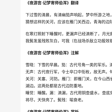
《夜游宫·记梦寄师伯浑》翻译
下过雪的清晨，有清幽笳声响起，梦中所游之地
猜想这样的关河，应该在雁门关西边，青海的边
在寒灯照射下睡醒时，更漏声已经滴断了，月光
我鬓发虽残败灰白，可我（在战场杀敌立功报效
《夜游宫·记梦寄师伯浑》注解
雪晓：下雪的早晨。笳：古代号角一类的军乐。
无声：古代夜行军，令士卒口中衔枚，故无声。
关河：关塞、河防。雁门：即雁门关，在今山西
湖边。这两处都是古代边防重地。
睡觉：睡醒。漏：滴漏，古代用铜壶盛水，壶底
将尽，天快亮了。鬓残：喻衰老。
《夜游宫·记梦寄师伯浑》赏析