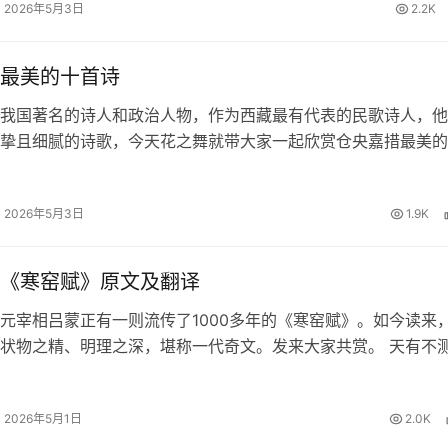
2026年5月3日
2.2K
最美的十首诗
我国著名的诗人和政治人物，作为西藏最有代表的民歌诗人，他
挚且细腻的诗歌，今天花之舞就带大家一起欣赏仓央嘉措最美的
欢仓央嘉措的朋友一起来赏析品读。 仓央嘉措最美的十首诗 1
 那一刻，我升起风马，不…
2026年5月3日
1.9K
《寒窑赋》原文及翻译
元宰相吕蒙正有一则流传了1000多年的《寒窑赋》。如今读来
状物之精、明理之深，堪称一代奇文。发来大家共赏。 天有不
夕祸福。蜈蚣百足，行不及蛇；雄鸡两翼，飞不过鸦。马有千里
能自往；人有冲天之志…
2026年5月1日
2.0K