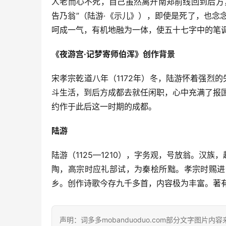
人老而心不死，自己虽然离开南郑前线回到后方
告乃翁”（陆游·《示儿》），即使是死了，也
呵成一气，有机地融为一体，使五十七字中的笔
《夜游宫·记梦寄师伯浑》创作背景
宋孝宗乾道八年（1172年）冬，陆游怀着强烈
斗生活，到后方成都去就任闲职，心中充满了报
约作于此后这一时期的成都。
陆游
陆游（1125—1210），字务观，号放翁。汉
陶，高宗时应礼部试，为秦桧所黜。孝宗时赐进
乡。创作诗歌今存九千多首，内容极为丰富。著
声明：词多多mobanduoduo.com部分文字图