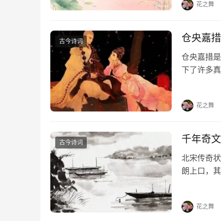
花之舞
仓央嘉措
古今诗词
仓央嘉措是
下了许多真
首情诗，喜
《那一世》
花之舞
千年奇文
古今诗词
北宋传奇状
朗上口，其
云，人有旦
程，无骑不
花之舞