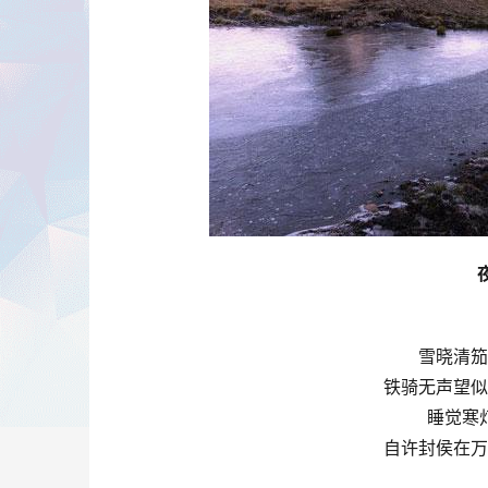
雪晓清笳
铁骑无声望似
睡觉寒
自许封侯在万