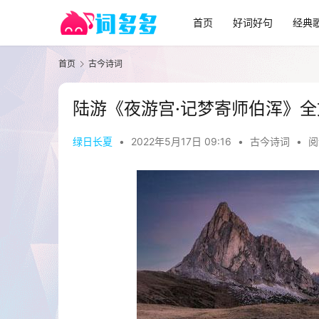
首页
好词好句
经典
首页
古今诗词
陆游《夜游宫·记梦寄师伯浑》
绿日长夏
•
2022年5月17日 09:16
•
古今诗词
•
阅