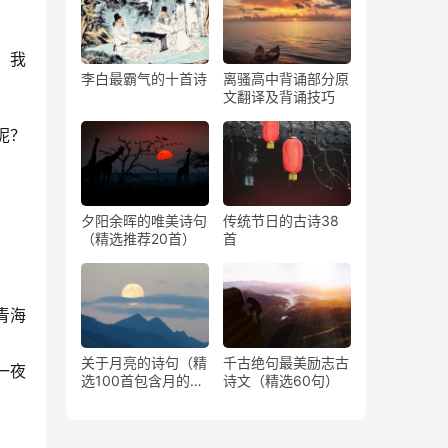
。我
李白最霸气的十首诗
离骚高中背诵部分原
文翻译及背诵技巧
呢？
夕阳余晖的唯美诗句
传统节日的古诗38
（精选推荐20首）
首
青海
关于月亮的诗句（精
千古绝句最美励志古
一夜
选100首包含月的古
诗文（精选60句）
诗）