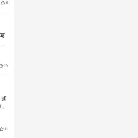
6
写
十
、
10
，朗
测风
之
11