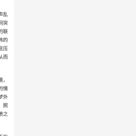
声乱
间突
的联
伟的
这压
从而
境，
的情
梦外
，照
愤之