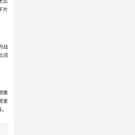
无忘
下片
的战
此词
想熏
居家
等。