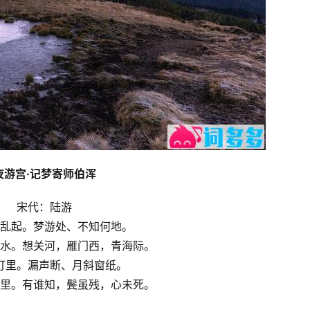
夜游宫·记梦寄师伯浑
宋代：陆游
乱起。梦游处、不知何地。
水。想关河，雁门西，青海际。
灯里。漏声断、月斜窗纸。
里。有谁知，鬓虽残，心未死。