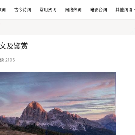
歌词
古今诗词
常用贺词
网络热词
电影台词
其他词语
全文及鉴赏
读 2196