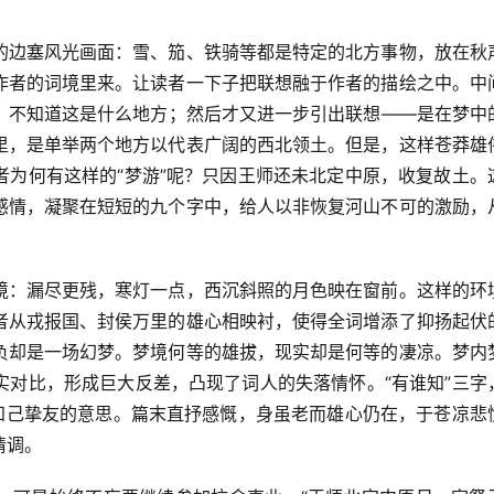
的边塞风光画面：雪、笳、铁骑等都是特定的北方事物，放在秋
作者的词境里来。让读者一下子把联想融于作者的描绘之中。中
，不知道这是什么地方；然后才又进一步引出联想——是在梦中
里，是单举两个地方以代表广阔的西北领土。但是，这样苍莽雄
者为何有这样的“梦游”呢？只因王师还未北定中原，收复故土。
感情，凝聚在短短的九个字中，给人以非恢复河山不可的激励，
境：漏尽更残，寒灯一点，西沉斜照的月色映在窗前。这样的环
者从戎报国、封侯万里的雄心相映衬，使得全词增添了抑扬起伏
负却是一场幻梦。梦境何等的雄拔，现实却是何等的凄凉。梦内
实对比，形成巨大反差，凸现了词人的失落情怀。“有谁知”三字
为知己挚友的意思。篇末直抒感慨，身虽老而雄心仍在，于苍凉悲
情调。