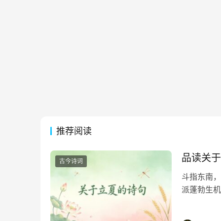
推荐阅读
品读关于
古今诗词
斗指东南，
派蓬勃生机
凝于笔端，
句，在墨香