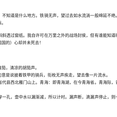
，不知道是什么地方。铁骑无声，望过去如水流淌一般绵延不绝
际。
斜斜透过窗纸。我自许可在万里之外的战场封侯，但有谁能知道
祖国的）心却并未死去！
清笳，清凉的胡笳声。
句意是说披着铁甲的骑兵，衔枚无声疾走，望去像一片流水。
省代县西北雁门山上。青海：即青海湖，在今青海省。青海际，
穿一孔，壶中水以漏渐减，所以计时。漏声断，滴漏声停止，则