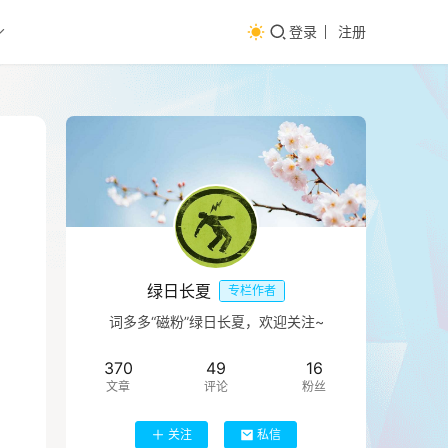
登录
注册
绿日长夏
专栏作者
词多多“磁粉”绿日长夏，欢迎关注~
370
49
16
文章
评论
粉丝
关注
私信