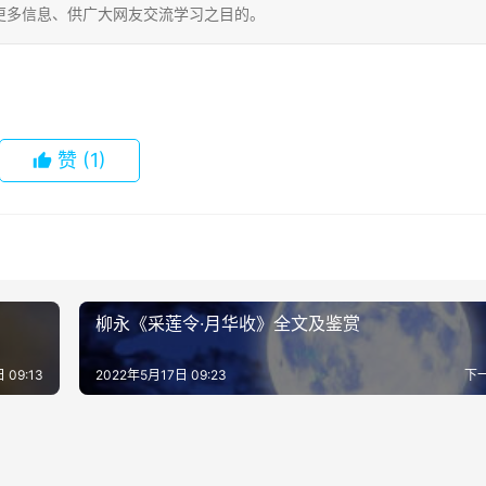
更多信息、供广大网友交流学习之目的。
赞
(1)
柳永《采莲令·月华收》全文及鉴赏
 09:13
2022年5月17日 09:23
下