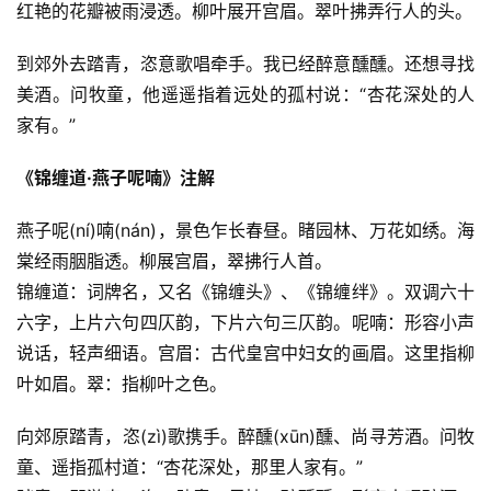
红艳的花瓣被雨浸透。柳叶展开宫眉。翠叶拂弄行人的头。
到郊外去踏青，恣意歌唱牵手。我已经醉意醺醺。还想寻找
美酒。问牧童，他遥遥指着远处的孤村说：“杏花深处的人
家有。”
《锦缠道·燕子呢喃》注解
燕子呢(ní)喃(nán)，景色乍长春昼。睹园林、万花如绣。海
棠经雨胭脂透。柳展宫眉，翠拂行人首。
锦缠道：词牌名，又名《锦缠头》、《锦缠绊》。双调六十
六字，上片六句四仄韵，下片六句三仄韵。呢喃：形容小声
说话，轻声细语。宫眉：古代皇宫中妇女的画眉。这里指柳
叶如眉。翠：指柳叶之色。
向郊原踏青，恣(zì)歌携手。醉醺(xūn)醺、尚寻芳酒。问牧
童、遥指孤村道：“杏花深处，那里人家有。”