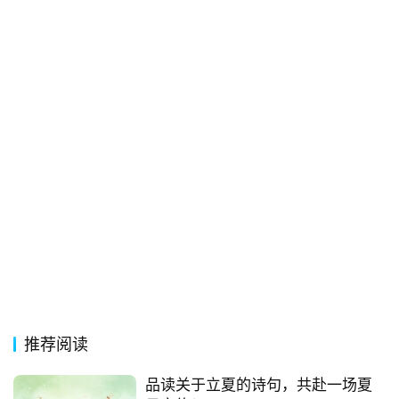
常
登录
注册
用
贺
词
网
络
热
词
电
影
台
词
推荐阅读
品读关于立夏的诗句，共赴一场夏
其