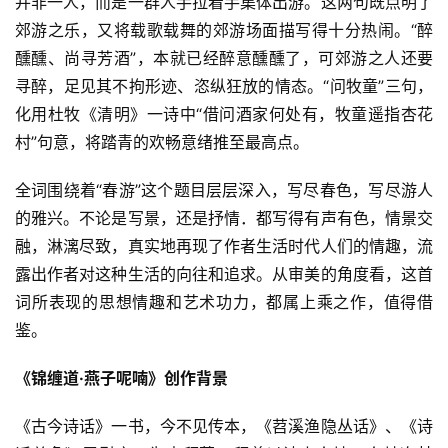
并非一人，而是一群人手拉着手集体出游。这两句既点明了
郊游之乐，又将载歌载舞的郊游场面描写得十分热闹。“醉
醺醺、尚寻芳酒”，本就已经醉意醺醺了，可郊游之人还要
寻醉，足见其不拘形迹、恣纵狂放的情态。“问牧童”三句，
化用杜牧《清明》一诗中“借问酒家何处有，牧童遥指杏花
村”句意，将踏青的欢畅意绪推至最高点。
全词围绕着“春游”这个题目层层深入，写尽春色，写尽游人
的雅兴。不论是写景，还是抒情．都写得有声有色，情景交
融，淋漓尽致，真实地再现了作者生活时代人们的情趣，流
露出作者对这种生活的向往和追求。从审美的角度看，这首
词所表现的思想情趣和艺术功力，都属上乘之作，值得借
鉴。
《锦缠道·燕子呢喃》创作背景
《古今诗话》一书，今不见传本，《苕溪渔隐丛话》、《诗