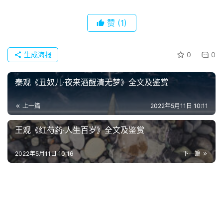
首
赞
(1)
页
生成海报
0
0
好
词
秦观《丑奴儿·夜来酒醒清无梦》全文及鉴赏
好
句
上一篇
2022年5月11日 10:11
经
王观《红芍药·人生百岁》全文及鉴赏
典
歌
2022年5月11日 10:16
下一篇
词
古
今
诗
词