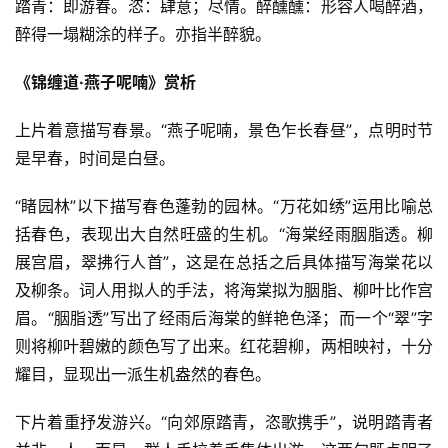
踏青：即游春。恣：肆意；尽情。醉醺醺：形容人喝醉酒，
醉得一塌糊涂的样子。亦指半醉貌。
《锦缠道·燕子呢喃》赏析
上片着意描写春景。“燕子呢喃，景色乍长春昼”，点明时节
是早春，时间是白昼。
“睹园林”以下描写春色蓬勃的园林。“万花如绣”运用比喻总
括春色，表现出大自然旺盛的生机。“海棠经雨胭脂透。柳
展宫眉，翠拂行人首”，这是在总括之后具体描写海棠花以
及柳条。词人用拟人的手法，将海棠拟为胭脂、柳叶比作宫
眉。“胭脂透”写出了经雨后海棠的鲜艳色泽；而一个“翠”字
则将柳叶碧嫩的颜色写了出来。红花碧柳，两相映衬，十分
耀目，显现出一派生机盎然的春色。
下片着重抒发游兴。“向郊原踏青，恣歌携手”，说明踏青者