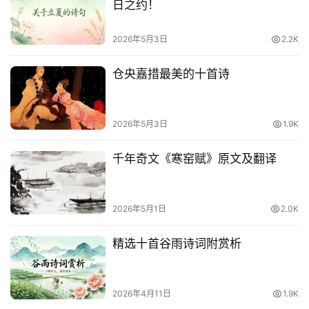
日之约！
他
词
语
2026年5月3日
2.2K
仓央嘉措最美的十首诗
2026年5月3日
1.9K
千年奇文《寒窑赋》原文及翻译
2026年5月1日
2.0K
精选十首谷雨诗词附赏析
2026年4月11日
1.9K