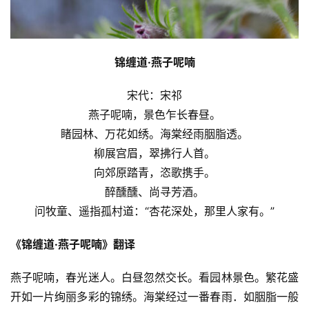
锦缠道·燕子呢喃
宋代：宋祁
燕子呢喃，景色乍长春昼。
睹园林、万花如绣。海棠经雨胭脂透。
柳展宫眉，翠拂行人首。
向郊原踏青，恣歌携手。
醉醺醺、尚寻芳酒。
问牧童、遥指孤村道：“杏花深处，那里人家有。”
《锦缠道·燕子呢喃》翻译
燕子呢喃，春光迷人。白昼忽然交长。看园林景色。繁花盛
开如一片绚丽多彩的锦绣。海棠经过一番春雨．如胭脂一般