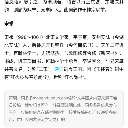
话总龟》屡引之，为李颀著，颀曾以诗上东坡，东坡次其
韵，则颀为熙宁、元丰间人。此词必作于神宗以前。
宋祁
宋祁（998～1061）北宋文学家。字子京，安州安陆（今湖
北安陆）人，后徙居开封雍丘（今河南杞县）。天圣二年进
士，官翰林学士、史馆修撰。与欧阳修等合修《新唐书》，
书成，进工部尚书，拜翰林学士承旨。卒谥景文，与兄宋庠
并有文名，时称“二宋”。
诗词
语言工丽，因《玉楼春》词中
有“红杏枝头春意闹”句，世称“红杏尚书”。
声明：词多多mobanduoduo.com部分文字图片内容来源于会
员投稿，版权归其所有，转载请注明出处。词多多系信息发布
平台，仅提供信息存储空间服务，接受投稿是出于传递更多信
息、供广大网友交流学习之目的。