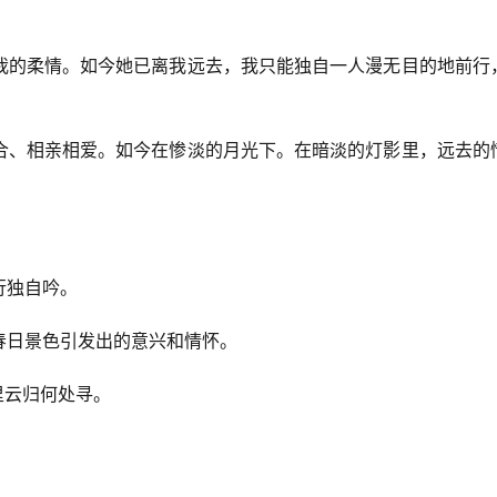
我的柔情。如今她已离我远去，我只能独自一人漫无目的地前行
合、相亲相爱。如今在惨淡的月光下。在暗淡的灯影里，远去的
行独自吟。
春日景色引发出的意兴和情怀。
里云归何处寻。