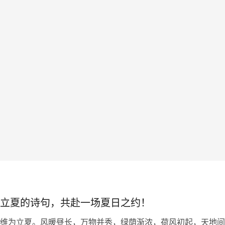
立夏的诗句，共赴一场夏日之约！
维为立夏。风暖昼长，万物并秀，绿荫渐浓，荷风初起，天地间