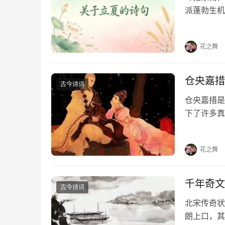
派蓬勃生机
凝于笔端，
句，在墨香
花之舞
仓央嘉措
古今诗词
仓央嘉措是
下了许多真
首情诗，喜
《那一世》
花之舞
千年奇文
古今诗词
北宋传奇状
朗上口，其