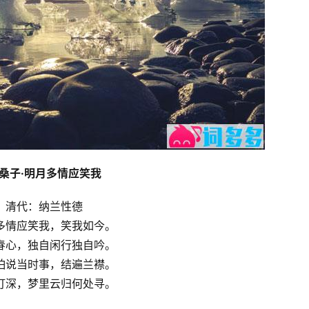
桑子·明月多情应笑我
清代：纳兰性德
多情应笑我，笑我如今。
春心，独自闲行独自吟。
怕说当时事，结遍兰襟。
灯深，梦里云归何处寻。