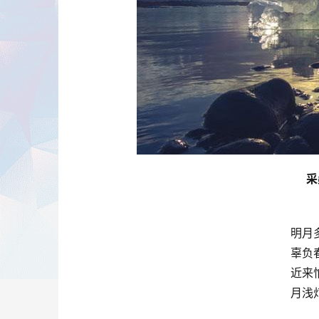
采
明月
辜负
近来
月浅