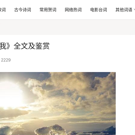
歌词
古今诗词
常用贺词
网络热词
电影台词
其他词语
笑我》全文及鉴赏
2229