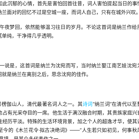
如此沉郁的心情，首先是害怕回首往昔，词人害怕提起当日的事
纳兰面对的回忆不过是空城一座，而词人自己，只有在城外兴叹
午夜梦回，依然能够温习往日的岁月。不论这首词是纳兰作给
腻单纯，干净得几乎透明。
一说是，这首词是纳兰为沈宛而写，当时纳兰娶江南艺妓沈宛
词就是纳兰在离别之后，思念沈宛的佳作。
，号楞伽山人，清代最著名词人之一。其
诗词
“纳兰词”在清代以至
也占有光采夺目的一席。他生活于满汉融合时期，其贵族家庭兴
往经历平淡。特殊的生活环境背景，加之个人的超逸才华，使其
至今的《木兰花令·拟古决绝词》——“人生若只如初见，何事秋
意境，是其众多代表作之一。