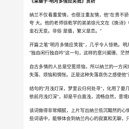
《采桑子·明月多情应笑我》赏析
纳兰不仅看重爱情，也很注重友情，他“在贵不骄
夸 大。他的老师徐乾学的弟弟徐元文在《挽诗》
金石无变。非俗 是循，繁义是恋。”
开篇之笔“明月多情应笑我”，几乎令人惊艳。
“独自闲行独自吟”这一句，这样的意兴阑珊、茫
自古多情的人总是空惹烦恼，所以纳兰的一方闲章
失落、烦恼和惆怅。正是这种失落哀伤之感使他“
结句的“月浅灯深，梦里云归何处寻”，化用了晏
依前月浅灯深”，却是平白直浅，流畅自然，意境
该词做得非常细腻，上片写出纳兰低沉黯然的心情，
些词语中，能够体会到纳兰内心的寂寞和无聊，