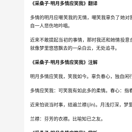
《采桑子·明月多情应笑我》翻译
多情的明月应嘲笑我的无情，嘲笑我辜负了她对
自一人悲伤地吟唱。
近来不敢提起当初的事情，那时我还和她情投意
就像梦里悠悠飘去的一朵白云，无处追寻。
《采桑子·明月多情应笑我》注解
明月多情应笑我，笑我如今。辜负春心，独自闲
多情应笑我：可笑我有如此多的柔情。春心：指
近来怕说当时事，结遍兰襟(jīn)。月浅灯深，梦
兰襟：芬芳的衣襟。比喻知已之友。