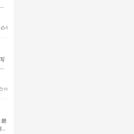
境
6
写
十
、
10
，朗
测风