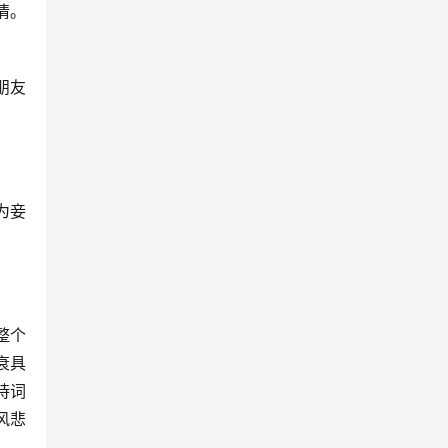
情。
。
朋友
为妾
整个
衰具
诗词
风悲