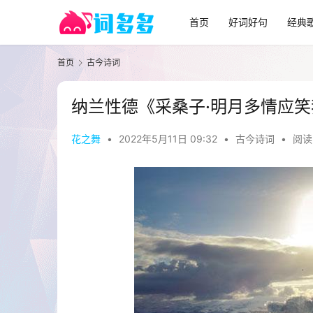
首页
好词好句
经典
首页
古今诗词
纳兰性德《采桑子·明月多情应
花之舞
•
2022年5月11日 09:32
•
古今诗词
•
阅读 