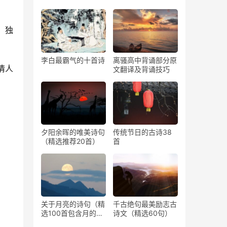
，独
李白最霸气的十首诗
离骚高中背诵部分原
情人
文翻译及背诵技巧
夕阳余晖的唯美诗句
传统节日的古诗38
（精选推荐20首）
首
关于月亮的诗句（精
千古绝句最美励志古
选100首包含月的古
诗文（精选60句）
诗）