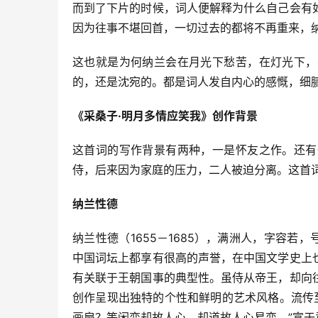
而到了下片的时候，词人便解释为什么自己会有
因为往事不堪回首，一切过去的都将不再重来，
这也就是为何纳兰会在月光下愁苦，在灯光下，
的，还是沈宛的。都是词人发自内心的感慨，细
《采桑子·明月多情应笑我》创作背景
这首词的写作背景有两种，一是怀友之作。还有
侍，后来因为家庭的压力，二人被迫分离。这首
纳兰性德
纳兰性德（1655－1685），满洲人，字容若
中国词坛上都享有很高的声誉，在中国文学史上
有关联于王朝国事的典型性。虽侍从帝王，却向
创作呈现出独特的个性和鲜明的艺术风格。流传
画扇？等闲变却故人心，却道故人心易变。”富于