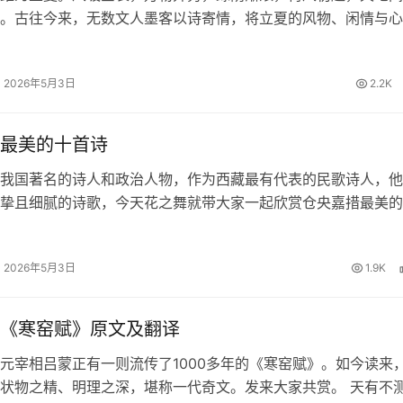
。古往今来，无数文人墨客以诗寄情，将立夏的风物、闲情与心
留下一首首清丽隽永的诗篇。今日，我们一同品读关于立夏的诗
里遇见最美的初夏。 四时天气…
2026年5月3日
2.2K
最美的十首诗
我国著名的诗人和政治人物，作为西藏最有代表的民歌诗人，他
挚且细腻的诗歌，今天花之舞就带大家一起欣赏仓央嘉措最美的
欢仓央嘉措的朋友一起来赏析品读。 仓央嘉措最美的十首诗 1
 那一刻，我升起风马，不…
2026年5月3日
1.9K
《寒窑赋》原文及翻译
元宰相吕蒙正有一则流传了1000多年的《寒窑赋》。如今读来
状物之精、明理之深，堪称一代奇文。发来大家共赏。 天有不