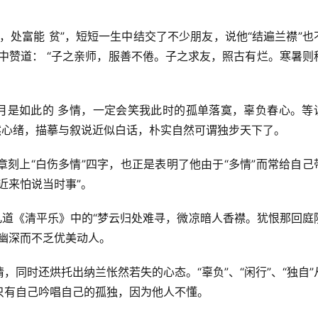
，处富能 贫”，短短一生中结交了不少朋友，说他“结遍兰襟”也
中赞道： “子之亲师，服善不倦。子之求友，照古有烂。寒暑则
明月是如此的 多情，一定会笑我此时的孤单落寞，辜负春心。等
然心绪，描摹与叙说近似白话，朴实自然可谓独步天下了。
刻上“白伤多情”四字，也正是表明了他由于“多情”而常给自己
近来怕说当时事”。
几道《清平乐》中的“梦云归处难寻，微凉暗人香襟。犹恨那回庭
幽深而不乏优美动人。
同时还烘托出纳兰怅然若失的心态。“辜负”、“闲行”、“独自”
只有自己吟唱自己的孤独，因为他人不懂。