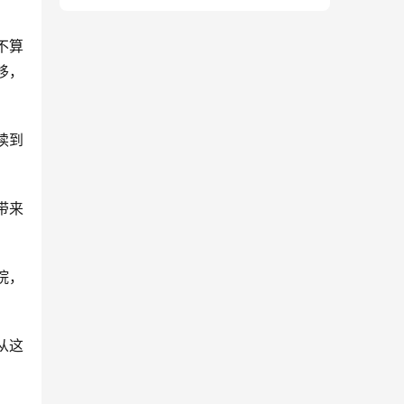
不算
移，
读到
带来
院，
从这