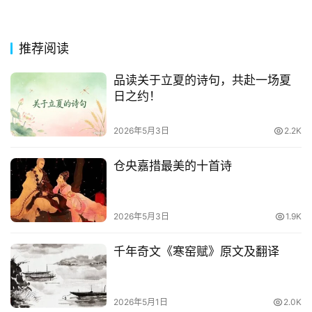
其
推荐阅读
他
词
品读关于立夏的诗句，共赴一场夏
语
日之约！
2026年5月3日
2.2K
仓央嘉措最美的十首诗
2026年5月3日
1.9K
千年奇文《寒窑赋》原文及翻译
2026年5月1日
2.0K