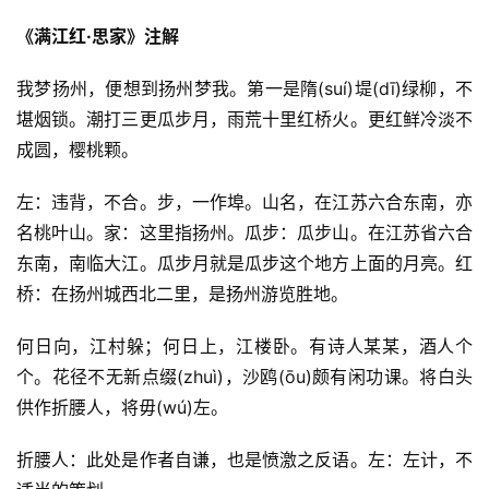
《满江红·思家》注解
我梦扬州，便想到扬州梦我。第一是隋(suí)堤(dī)绿柳，不
堪烟锁。潮打三更瓜步月，雨荒十里红桥火。更红鲜冷淡不
成圆，樱桃颗。
左：违背，不合。步，一作埠。山名，在江苏六合东南，亦
名桃叶山。家：这里指扬州。瓜步：瓜步山。在江苏省六合
东南，南临大江。瓜步月就是瓜步这个地方上面的月亮。红
桥：在扬州城西北二里，是扬州游览胜地。
何日向，江村躲；何日上，江楼卧。有诗人某某，酒人个
个。花径不无新点缀(zhuì)，沙鸥(ōu)颇有闲功课。将白头
供作折腰人，将毋(wú)左。
折腰人：此处是作者自谦，也是愤激之反语。左：左计，不