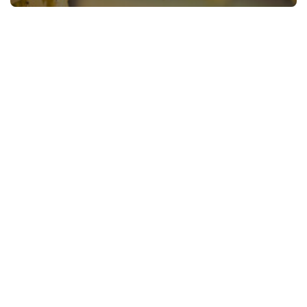
今
诗
词
常
登录
注册
用
贺
词
网
络
热
词
电
影
台
词