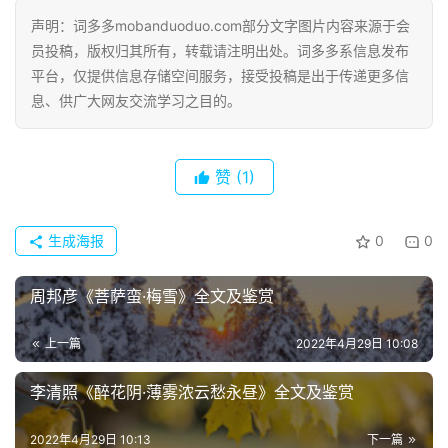
声明：词多多mobanduoduo.com部分文字图片内容来源于会
员投稿，版权归其所有，转载请注明出处。词多多系信息发布
平台，仅提供信息存储空间服务，接受投稿是出于传递更多信
息、供广大网友交流学习之目的。
首
页
赞
(1)
好
词
好
生成海报
0
0
句
周邦彦《菩萨蛮·梅雪》全文及鉴赏
经
典
上一篇
2022年4月29日 10:08
歌
词
李清照《醉花阴·薄雾浓云愁永昼》全文及鉴赏
古
2022年4月29日 10:13
下一篇