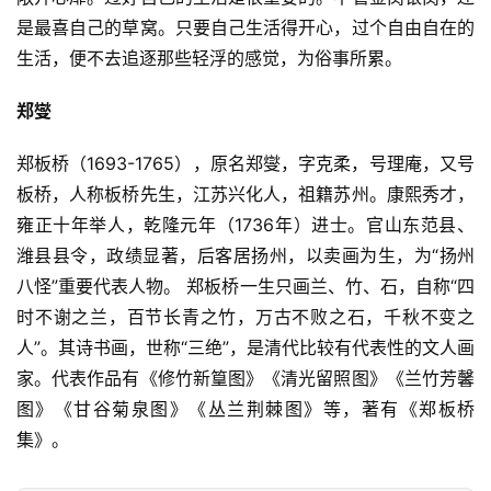
是最喜自己的草窝。只要自己生活得开心，过个自由自在的
生活，便不去追逐那些轻浮的感觉，为俗事所累。
郑燮
郑板桥（1693-1765），原名郑燮，字克柔，号理庵，又号
板桥，人称板桥先生，江苏兴化人，祖籍苏州。康熙秀才，
雍正十年举人，乾隆元年（1736年）进士。官山东范县、
潍县县令，政绩显著，后客居扬州，以卖画为生，为“扬州
八怪”重要代表人物。 郑板桥一生只画兰、竹、石，自称“四
时不谢之兰，百节长青之竹，万古不败之石，千秋不变之
人”。其诗书画，世称“三绝”，是清代比较有代表性的文人画
家。代表作品有《修竹新篁图》《清光留照图》《兰竹芳馨
图》《甘谷菊泉图》《丛兰荆棘图》等，著有《郑板桥
集》。