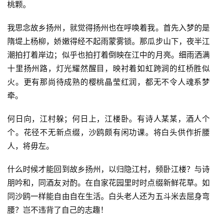
桃颗。
我思念故乡扬州，就觉得扬州也在呼唤着我。首先入梦的是
隋堤上杨柳，娇嫩得经不起雨蒙雾锁。那瓜步山下，夜半江
潮拍打着岸边；似乎也拍打着倒映在江中的月亮。细雨洒满
十里扬州路，灯光耀然醒目，映衬着如虹跨涧的红桥胜似
火。更有那尚待成熟的樱桃晶莹红润，都无不令人魂系梦
牵。
何日向，江村躲；何日上，江楼卧。有诗人某某，酒人个
个。花径不无新点缀，沙鸥颇有闲功课。将白头供作折腰
人，将毋左。
什么时候才能回到故乡扬州，以归隐江村，频卧江楼？与诗
朋吟和，同酒友对酌。在自家花园里时时点缀新鲜花草。如
同沙鸥一样能自由自在生活。白头老人还为五斗米去屈身弯
腰？岂不违背了自己的志趣！