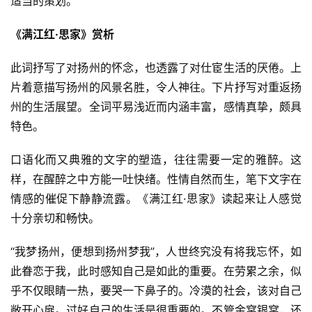
适当的策划。
《满江红·思家》赏析
此词抒写了对扬州的怀念，也透露了对仕宦生活的厌倦。上
片着意描写扬州的风景名胜，令人神往。下片抒写对重返扬
州的生活展望。全词平易浅近而内涵丰富，感情真挚，颇具
特色。
口语化而又典雅的文字的塑造，往往需要一定的雅醉。这
样，在醒醉之中方能一吐快绪。性情自然而生，笔下文字在
情感的催促下静静流露。《满江红·思家》读起来让人感觉
十分亲切和畅快。
“我梦扬州，便想到扬州梦我”，人世终究没有将我忘怀，如
此眷恋于我，此时感知自己是如此的重要。在劳累之余，似
乎不仅眼睛一热，要哭一下鼻子的。冷漠的社会，该对自己
敞开心扉。过好自己的生活是很重要的。不管金窝银窝，还