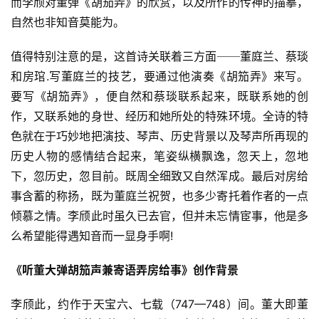
而李颀对董弹《胡笳弄》的欣赏，以及所作的传神的描摹，
词
自然也非知音莫能为。
网
值得特别注意的是，这首诗关联着三方面──董庭兰、蔡琰
络
和房琯.写董庭兰的技艺，要通过他演奏《胡笳弄》来写。
热
要写《胡笳弄》，便自然和蔡琰联系起来，既联系她的创
词
作，又联系她的身世、经历和她所处的特殊环境。全诗的特
色就在于巧妙地把演技、琴声、历史背景以及琴声所再现的
电
历史人物的感情结合起来，笔姿纵横飘逸，忽天上，忽地
影
下，忽历史，忽目前。既周全细致又自然浑成。最后对房给
台
事含蓄的称扬，既为董庭兰祝贺，也多少寄托着作者的一点
词
倾慕之情。李颀此时虽久已去官，但并未忘情宦事，他是多
其
么希望能得遇知音而一显身手啊!
他
词
《听董大弹胡笳声兼寄语弄房给事》创作背景
语
李颀此，约作于天宝六、七载（747—748）间。董大即董