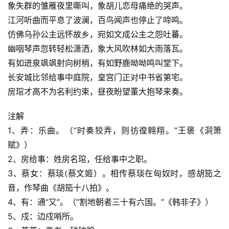
象失群的雏雁夜里嘶叫，象胡儿恋母痛绝的哭声。
江河听曲而平息了波澜，百鸟闻声也停止了啼鸣。
仿佛乌孙公主远怀故乡，宛如文成公主之怨吐蕃。
幽咽琴声忽转轻松潇洒，象大风吹林如大雨落瓦。
有如迸泉飒飒射向树梢，有如野鹿呦呦鸣叫堂下。
长安城比邻给事中庭院，皇宫门正对中书省第宅。
房琯才高不为名利约束，昼夜盼望董大抱琴来奏。
注解
1、弄：乐曲。（“时奏狡弄，则彷徨翱翔。”王褒《洞箫
赋》）
2、房给事：姓房名琯，任给事中之职。
3、蔡女：蔡琰(蔡文姬）。相传蔡琰在匈奴时，感胡笳之
音，作琴曲《胡笳十八拍》。
4、有：通“又”。（“割地朝者三十有六国。”《韩非子》）
5、戍：边戍哨所。