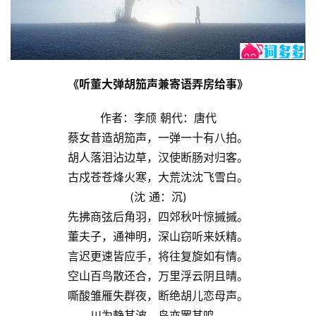
《听董大弹胡笳声兼寄语弄房给事》
作者：李颀 朝代：唐代
蔡女昔造胡笳声，一弹一十有八拍。
胡人落泪沾边草，汉使断肠对归客。
古戍苍苍烽火寒，大荒沈沈飞雪白。
(沈 通：沉)
先拂商弦后角羽，四郊秋叶惊摵摵。
董夫子，通神明，深山窃听来妖精。
言迟更速皆应手，将往复旋如有情。
空山百鸟散还合，万里浮云阴且晴。
嘶酸雏雁失群夜，断绝胡儿恋母声。
川为静其波，鸟亦罢其鸣。