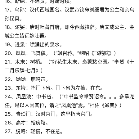
16、断绝：不连贯，时断时续。
17、乌孙：汉代西域国名。汉武帝钦命刘细君为公主和亲乌
孙昆莫。
18、逻娑：唐时吐蕃首府，即今西藏拉萨。唐文成公主、金
城公主皆远嫁吐蕃。
19、迸泉：喷涌出的泉水。
20、飒飒：飞舞貌。（“飒沓矜。”鲍昭《飞鹤赋》）
21、木末：树梢。（“好花生木末，衰蕙愁空园。”李贺《十
二月乐辞·七月》）
22、呦呦：鹿鸣声。
23、东掖：指门下省。门下省为左掖，在东。
24、凤凰池：中书省。（“中书监令掌赞诏令。。。多承宠
任，是以人因其位，谓之“凤凰池”焉。”杜佑《通典》）
25、青琐门：汉时宫门，这里指唐宫门。
26、高才：指房琯。
27、脱略：轻慢，不在意。