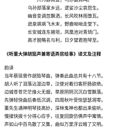
乌孙部落家乡远，逻娑沙尘哀怨生。
幽音变调忽飘洒，长风吹林雨堕瓦。
迸泉飒飒飞木末，野鹿呦呦走堂下。
长安城连东掖垣，凤凰池对青琐门。
高才脱略名与利，日夕望君抱琴至。
《听董大弹胡笳声兼寄语弄房给事》译文及注释
韵译
当年蔡琰曾作胡笳琴曲，弹奏此曲总共有十八节。
胡人听了泪落沾湿边草，汉使对着归客肝肠欲绝。
边城苍苍茫茫烽火无烟，草原阴阴沉沉白雪飘落。
先弹轻快曲后奏低沉调，四周秋叶受惊瑟瑟凋零。
董先生通神明琴技高妙，深林鬼神也都出来偷听。
慢揉快拨十分得心应手，往复回旋仿佛声中寓情。
声如山中百鸟散了又集，曲似万里浮云暗了又明。