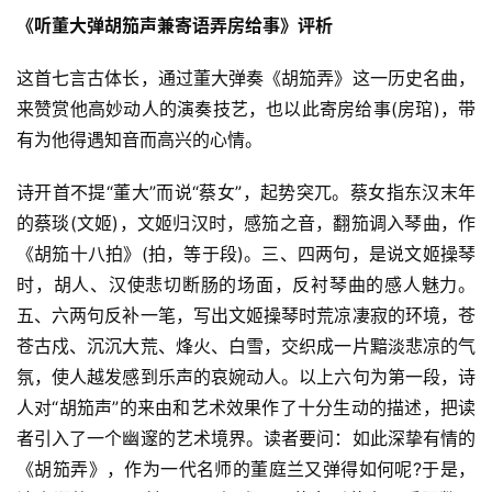
《听董大弹胡笳声兼寄语弄房给事》评析
这首七言古体长，通过董大弹奏《胡笳弄》这一历史名曲，
来赞赏他高妙动人的演奏技艺，也以此寄房给事(房琯)，带
有为他得遇知音而高兴的心情。
诗开首不提“董大”而说“蔡女”，起势突兀。蔡女指东汉末年
的蔡琰(文姬)，文姬归汉时，感笳之音，翻笳调入琴曲，作
《胡笳十八拍》(拍，等于段)。三、四两句，是说文姬操琴
时，胡人、汉使悲切断肠的场面，反衬琴曲的感人魅力。
五、六两句反补一笔，写出文姬操琴时荒凉凄寂的环境，苍
苍古戍、沉沉大荒、烽火、白雪，交织成一片黯淡悲凉的气
氛，使人越发感到乐声的哀婉动人。以上六句为第一段，诗
人对“胡笳声”的来由和艺术效果作了十分生动的描述，把读
者引入了一个幽邃的艺术境界。读者要问：如此深挚有情的
《胡笳弄》，作为一代名师的董庭兰又弹得如何呢?于是，