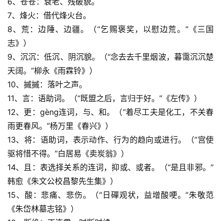
6、苍苍：衰老、残破貌。
7、烽火：借代烽火台。
8、荒：边陲、边疆。（“乞赐褒奖，以慰边荒。”《三国
志》）
9、沉沉：低沉、阴沉貌。（“念去去千里烟波，暮霭沉沉楚
天阔。”柳永《雨霖铃》）
10、摵摵：落叶之声。
11、言：语助词。（“既盟之后，言归于好。”《左传》）
12、更：gèng连词，与、和。（“着尽工夫是化工，不关春
雨更春风。”杨万里《春兴》）
13、将：语助词，表示动作、行为的趋向或进行。（“宫使
驱将惜不得。”白居易《卖炭翁》）
14、且：表选择关系的连词，抑或、或者。（“是且非邪。”
韩愈《朱文公校昌黎先生集》）
15、酸：悲痛、悲伤。（“日磾观状，益增酸哽。”朱敬范
《朱岱林墓志铭》）