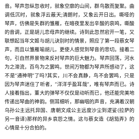
音。琴声忽纵忽收时，就象空廓的山间，群鸟散而复聚。曲
调低沉时，就象浮云蔽天;清朗时，又象云开日出。嘶哑的
琴声，仿佛是失群的雏雁，在暗夜里发出辛酸的哀鸣，嘶酸
的音调，正是胡儿恋母声的继续。诗到此忽然宕开一笔，又
联想起当年文姬与胡儿诀别时的情景，照应了第一段蔡女琴
声，而且以雏雁喻胡儿，更使人感觉到琴音的悲切。接着二
句，引自然界景物来反衬琴声的巨大魅力。琴声回荡，河水
为之滞流，百鸟为之罢鸣，世间万物都为琴声所感动了，这
不是“通神明”了吗?其实，川不会真静，鸟不会罢鸣，只是
因为琴声迷住了听者，“洋洋乎盈耳哉”，唯有琴声而已。诗
人接着指出，董大的弹琴不仅仅是动听而已，他还能完美地
传递出琴曲的神韵。侧耳细听，那幽咽的声音，充满着汉朝
乌孙公主远托异国、唐朝文成公主远度沙尘到逻娑(拉萨的
另一音译)那样的异乡哀怨之情。这与蔡女造《胡笳弄》的
首
页
心情是十分合拍的。