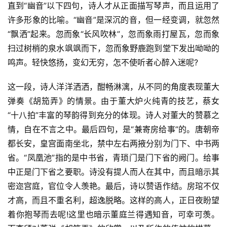
直到“幽音”以下四句，诗人才从正面描写琴声，而且运用了
好
许多形象的比喻。“幽音”是深沉的音，但一经变调，就忽然
词
好
“飘洒”起来。忽而象“长风吹林”，忽而象雨打屋瓦，忽而象
句
扫过树梢的泉水飒飒而下，忽而象野鹿跑到堂下发出呦呦的
鸣声。轻快悠扬，变幻无穷，怎不使听者心醉入迷呢?
经
典
这一段，诗人洋洋洒洒，酣畅淋漓，从不同的角度表现董大
歌
弹奏《胡笳弄》的情景。由于董大炉火纯青的技艺，蔡女
词
“十八拍”丰富的琴韵得到充分的体现。诗人对董大的赞慕之
情，自在不言之中。最后四句，是“兼寄房给事”的。唐朝帝
古
都长安，皇宫面南坐北，禁中左右两掖分别为门下、中书两
今
省。“凤凰池”指的是中书省，青琐门是门下省的阙门。给事
诗
中正是门下省之要职。诗没有提人而人在其中，而且暗示其
词
密迩宫庭，官位令人羡艳。最后，诗以赞语作结。房琯不仅
才高，而且不重名利，超逸脱略。这样的高人，正日夜盼望
常
登录
注册
用
着你抱琴而去呢!这里也暗示董庭兰得遇知音，可幸可羡。
贺