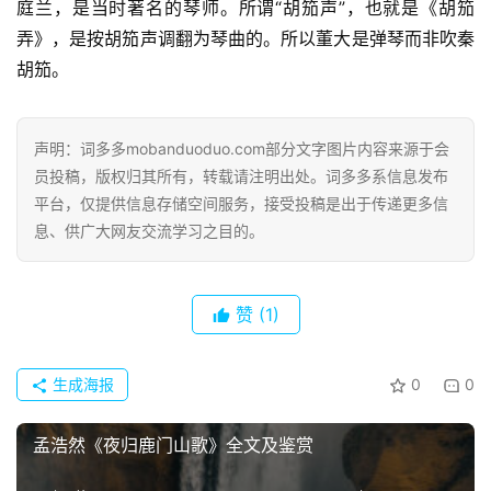
庭兰，是当时著名的琴师。所谓“胡笳声”，也就是《胡笳
弄》，是按胡笳声调翻为琴曲的。所以董大是弹琴而非吹秦
胡笳。
声明：词多多mobanduoduo.com部分文字图片内容来源于会
员投稿，版权归其所有，转载请注明出处。词多多系信息发布
平台，仅提供信息存储空间服务，接受投稿是出于传递更多信
息、供广大网友交流学习之目的。
赞
(1)
生成海报
0
0
孟浩然《夜归鹿门山歌》全文及鉴赏