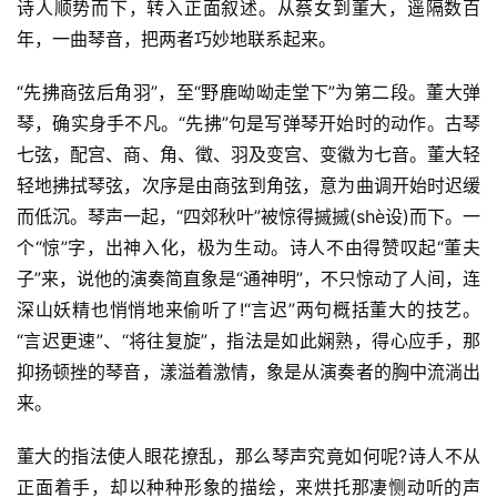
诗人顺势而下，转入正面叙述。从蔡女到董大，遥隔数百
年，一曲琴音，把两者巧妙地联系起来。
“先拂商弦后角羽”，至“野鹿呦呦走堂下”为第二段。董大弹
琴，确实身手不凡。“先拂”句是写弹琴开始时的动作。古琴
七弦，配宫、商、角、徵、羽及变宫、变徽为七音。董大轻
轻地拂拭琴弦，次序是由商弦到角弦，意为曲调开始时迟缓
而低沉。琴声一起，“四郊秋叶”被惊得摵摵(shè设)而下。一
个“惊”字，出神入化，极为生动。诗人不由得赞叹起“董夫
子”来，说他的演奏简直象是“通神明”，不只惊动了人间，连
深山妖精也悄悄地来偷听了!“言迟”两句概括董大的技艺。
“言迟更速”、“将往复旋”，指法是如此娴熟，得心应手，那
抑扬顿挫的琴音，漾溢着激情，象是从演奏者的胸中流淌出
来。
董大的指法使人眼花撩乱，那么琴声究竟如何呢?诗人不从
正面着手，却以种种形象的描绘，来烘托那凄恻动听的声