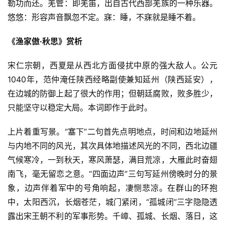
勒功而还。羌管：即羌笛，出自古代西部羌族的一种乐器。
悠悠：形容声音飘忽不定。寐：睡，不寐就是睡不着。
《渔家傲·秋思》赏析
宋仁宗朝，西夏是从西北方面侵扰中原的强大敌人。公元
1040年，范仲淹任陕西经略副使兼知延州（陕西延安），
在边城的防御上起了很大的作用；但朝廷腐败，败多胜少，
只能坚守以稳定大局。本词即作于此时。
上片着重写景。“塞下”二句首先点明地点，时间和边地延州
与内地不同的风光，其次具体地描述风光的不同，西北边疆
气候寒冷，一到秋天，寒风萧瑟，满目荒凉，大雁此时奋翅
南飞，毫无留恋之意。“四面边声”三句写延州傍晚时分的景
象，边声伴着军中的号角响起，凄恻悲凉。在群山的环抱
中，太阳西沉，长烟苍茫，城门紧闭，“孤城闭”三字隐隐透
露出宋王朝不利的军事形势。千嶂、孤城、长烟、落日，这