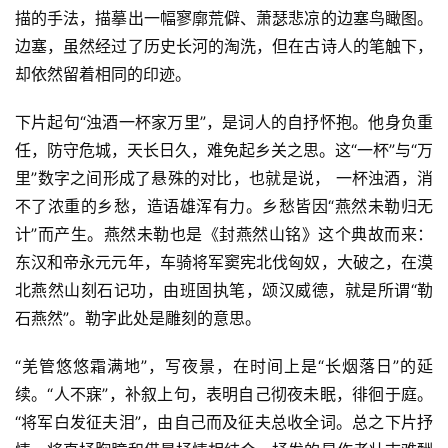
描的手法，描摹出一幅寥廓荒僻、萧瑟悲凉的边塞鸟瞰图。
边塞，虽然经过了历史长河的淘洗，但在古诗人的笔触下，
却依然留着相同的印迹。
下片起句“浊酒一杯家万里”，是词人的自抒怀抱。他身负重
任，防守危城，天长日久，难免起乡关之思。这“一杯”与“万
里”数字之间形成了悬殊的对比，也就是说， 一杯浊酒，消
不了浓重的乡愁，造语雄浑有力。乡愁皆因“燕然未勒归无
计”而产生。燕然未勒也是《封燕然山铭》这个典故而来：
东汉和帝永元元年，车骑将军窦宪北伐匈奴，大破之，在漠
北燕然山刻石记功，由班固执笔，颂汉威德，就是所谓“勒
石燕然”。勒字此处是雕刻的意思。
“羌管悠悠霜满地”，写夜景，在时间上是“长烟落日”的延
续。“人不寐”，补叙上句，表明自己彻夜未眠，徘徊于庭。
“将军白发征夫泪”，由自己而及征夫总收全词。总之下片抒
首