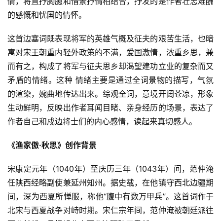
情，将直抒胸臆和借景抒情相结合，抒发的是作者壮志难酬
页
的感慨和忧国的情怀。
好
这首边塞词既表现将军的英雄气概及征夫的艰苦生活，也暗
词
寓对宋王朝重内轻外政策的不满，爱国激情，浓重乡思，兼
好
而有之，构成了将军与征夫思乡却渴望建功立业的复杂而又
句
矛盾的情绪。这种 情绪主要是通过全词景物的描写，气氛
的渲染，婉曲地传达出来。综观全词，意境开阔苍凉，形象
经
典
生动鲜明，反映出作者耳闻目睹、亲身经历的场景，表达了
歌
作者自己和戍边将士们的内心感情，读起来真切感人。
词
《渔家傲·秋思》创作背景
古
宋康定元年（1040年）至庆历三年（1043年）间，范仲淹
今
诗
任陕西经略副使兼延州知州。据史载，在他镇守西北边疆期
词
间，深为西夏所惮服，称他“腹中有数万甲兵”。这首词作于
北宋与西夏战争对峙时期。宋仁宗年间，范仲淹被朝廷派往
常