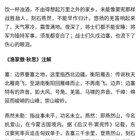
饮一杯浊酒，不由得想起万里之外的家乡，未能像窦宪那样
战胜敌人，刻石燕然，不能早作归计。悠扬的羌笛响起来
了，天气寒冷，霜雪满地。夜深了，将士们都不能安睡：将
军为操持军事，须发都变白了；战士们久戍边塞，也流下了
伤心的眼泪。
《渔家傲·秋思》注解
塞：边界要塞之地，这里指西北边疆。衡阳雁去：传说秋天
北雁南飞，至湖南衡阳回雁峰而止，不再南飞。边声：边塞
特有的声音，如大风、号角、羌笛、马啸的声音。千嶂：绵
延而峻峭的山峰；崇山峻岭。
燕然未勒：指战事未平，功名未立。燕然：即燕然山，今名
杭爱山，在今蒙古国境内。据《后汉书·窦宪传》记载，东
汉窦宪率兵追击匈奴单于，去塞三千余里，登燕然山，刻石