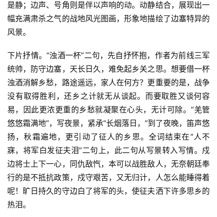
是静；边声、号角则是伴以声响的动。动静结合，展现出一
幅充满肃杀之气的战地风光图画，形象地描绘了边塞特异的
风景。
下片抒情。“浊酒一杯”二句，先自抒怀抱，作者为前线三军
统帅，防守边塞，天长日久，难免起乡关之思。想要借一杯
浊酒消解乡愁，路途遥远，家人在何方？更重要的是，战争
没有取得胜利，还乡之计就无从谈起。而要取胜又谈何容
易，因此更浓更重的乡愁就凝聚在心头，无计可除。“羌管
悠悠霜满地”，写夜景，紧承“长烟落日，”到了夜晚，笛声悠
扬，秋霜遍地，更引动了征人的乡思。全词结束在“人不
寐，将军白发征夫泪”二句上，此二句从写景转入写情。戍
边将士上下一心，同仇敌忾，本可以战胜敌人，无奈朝廷奉
行的是不抵抗政策，戍守艰苦，又无归计，人怎么能睡得着
呢！旷日持久的守边白了将军的头，使征夫洒下许多思乡的
热泪。