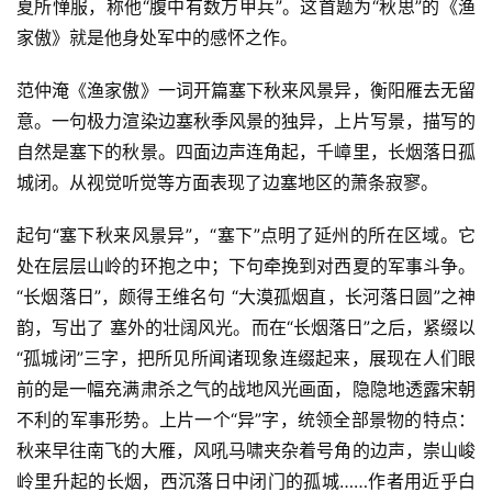
夏所惮服，称他“腹中有数万甲兵”。这首题为“秋思”的《渔
家傲》就是他身处军中的感怀之作。
范仲淹《渔家傲》一词开篇塞下秋来风景异，衡阳雁去无留
意。一句极力渲染边塞秋季风景的独异，上片写景，描写的
自然是塞下的秋景。四面边声连角起，千嶂里，长烟落日孤
城闭。从视觉听觉等方面表现了边塞地区的萧条寂寥。
起句“塞下秋来风景异”，“塞下”点明了延州的所在区域。它
处在层层山岭的环抱之中；下句牵挽到对西夏的军事斗争。
“长烟落日”，颇得王维名句 “大漠孤烟直，长河落日圆”之神
韵，写出了 塞外的壮阔风光。而在“长烟落日”之后，紧缀以
“孤城闭”三字，把所见所闻诸现象连缀起来，展现在人们眼
前的是一幅充满肃杀之气的战地风光画面，隐隐地透露宋朝
不利的军事形势。上片一个“异”字，统领全部景物的特点：
秋来早往南飞的大雁，风吼马啸夹杂着号角的边声，崇山峻
岭里升起的长烟，西沉落日中闭门的孤城……作者用近乎白