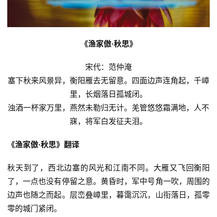
《渔家傲·秋思》
宋代：范仲淹
塞下秋来风景异，衡阳雁去无留意。四面边声连角起，千嶂
里，长烟落日孤城闭。
浊酒一杯家万里，燕然未勒归无计。羌管悠悠霜满地，人不
寐，将军白发征夫泪。
《渔家傲·秋思》翻译
秋天到了，西北边塞的风光和江南不同。大雁又飞回衡阳
了，一点也没有停留之意。黄昏时，军中号角一吹，周围的
边声也随之而起。层峦叠嶂里，暮霭沉沉，山衔落日，孤零
零的城门紧闭。