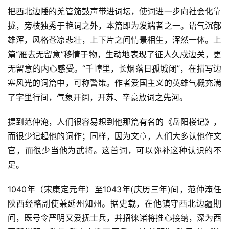
把西北边陲的羌管笳鼓声带进词坛，使词进一步向社会化靠
拢，旁枝独秀于艳词之外，本篇即为发端者之一。语气沉郁
雄浑，风格苍凉悲壮，上下片之间情景相生，浑然一体。上
篇“雁去无留意”移情于物，生动地表现了征人久戍边关，更
无留意的内心感受。“千嶂里，长烟落日孤城闭”，在描写边
塞风光的词篇中，可称警策。作者爱国主义的英雄气概充满
了字里行间，气象开阔，开苏、辛豪放词之先河。
提到范仲淹，人们很容易想到他那篇有名的《岳阳楼记》，
而很少记起他的词作；同样，因为文章，人们大多认他作文
官，而很少当他为武将。这首词，可以弥补这种认识的不
足。
1040年（宋康定元年）至1043年(庆历三年)间，范仲淹任
陕西经略副使兼延州知州。据史载，在他镇守西北边疆期
间，既号令严明又爱抚士兵，并招徕诸将推心接纳，深为西