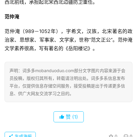
西北前线，承担起北宋西北边疆防卫重任。
登录
注册
用
贺
范仲淹
词
范仲淹（989－1052年），字希文，汉族，北宋著名的政
网
治家、思想家、军事家、文学家，世称“范文正公”。范仲淹
络
文学素养很高，写有著名的《岳阳楼记》。
热
词
声明：词多多mobanduoduo.com部分文字图片内容来源于会
电
员投稿，版权归其所有，转载请注明出处。词多多系信息发布
影
平台，仅提供信息存储空间服务，接受投稿是出于传递更多信
台
息、供广大网友交流学习之目的。
词
其
赞
(1)
他
词
生成海报
0
0