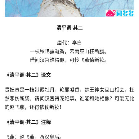
清平调·其二
唐代：李白
一枝秾艳露凝香，云雨巫山枉断肠。
借问汉宫谁得似，可怜飞燕倚新妆。
《清平调·其二》译文
贵妃真是一枝带露牡丹，艳丽凝香，楚王神女巫山相会，枉
然悲伤断肠。请问汉宫得宠妃嫔，谁能和她相像？可爱无比
的赵飞燕，还得依仗新妆！
《清平调·其二》注释
飞燕：赵飞燕，西汉皇后。