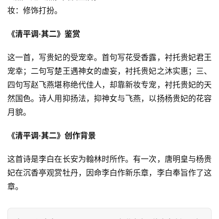
妆：修饰打扮。
《清平调·其二》鉴赏
这一首，写贵妃的受宠幸。首句写花受香露，衬托贵妃君王
宠幸；二句写楚王遇神女的虚妄，衬托贵妃之沐实惠；三、
四句写赵飞燕堪称绝代佳人，却靠新妆专宠，衬托贵妃的天
然国色。诗人用抑扬法，抑神女与飞燕，以扬杨贵妃的花容
月貌。
《清平调·其二》创作背景
这首诗是李白在长安为翰林时所作。有一次，唐明皇与杨贵
妃在沉香亭观赏牡丹，因命李白作新乐章，李白奉旨作了这
章。