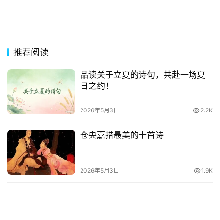
词
好
句
推荐阅读
经
典
品读关于立夏的诗句，共赴一场夏
歌
日之约！
词
2026年5月3日
2.2K
古
今
仓央嘉措最美的十首诗
诗
词
2026年5月3日
1.9K
常
登录
注册
用
贺
词