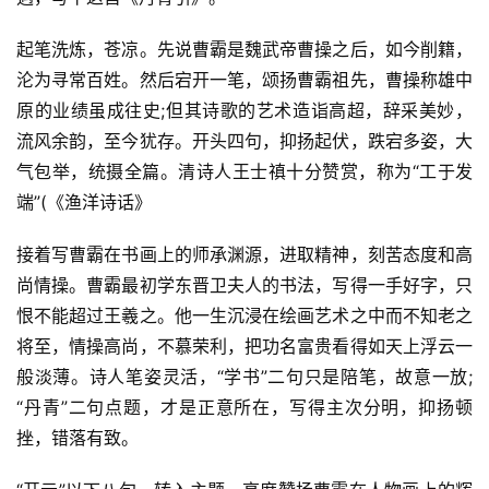
起笔洗炼，苍凉。先说曹霸是魏武帝曹操之后，如今削籍，
沦为寻常百姓。然后宕开一笔，颂扬曹霸祖先，曹操称雄中
原的业绩虽成往史;但其诗歌的艺术造诣高超，辞采美妙，
流风余韵，至今犹存。开头四句，抑扬起伏，跌宕多姿，大
气包举，统摄全篇。清诗人王士禛十分赞赏，称为“工于发
端”(《渔洋诗话》
接着写曹霸在书画上的师承渊源，进取精神，刻苦态度和高
尚情操。曹霸最初学东晋卫夫人的书法，写得一手好字，只
恨不能超过王羲之。他一生沉浸在绘画艺术之中而不知老之
将至，情操高尚，不慕荣利，把功名富贵看得如天上浮云一
般淡薄。诗人笔姿灵活，“学书”二句只是陪笔，故意一放;
“丹青”二句点题，才是正意所在，写得主次分明，抑扬顿
挫，错落有致。