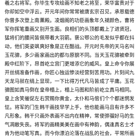
羲之右将军。你毕生专攻绘画不知老之将至，荣华富贵对于
你却如空中浮云。开元年间你常常被唐玄宗召见，承恩载德
你曾多次登上南薰殿。凌烟阁的功臣画象年久褪颜色，曹将
军你挥笔重画又别开生面。良相们的头顶都戴上了进贤冠，
猛将们的腰间皆佩带着大羽箭。褒公鄂公的毛发似乎都在抖
动，他们英姿飒爽好象是正在酣战。开元时先帝的天马名叫
玉花骢，多少画家画出的都与原貌不同。当天玉花骢被牵到
殿中红阶下，昂首屹立宫门更增添它的威风。皇上命令你展
开丝绢准备作画，你匠心独运惨淡经营刻苦用功。片刻间九
天龙马就在绢上显现，一下比得万代凡马皆成了平庸。玉花
骢图如真马倒在皇帝榻上，榻上马图和阶前屹立真马相同。
皇上含笑催促左右赏赐你黄金，太仆和马倌们个个都迷惘发
怔。将军的门生韩干画技早学上手，他也能画马且有许多不
凡形象。韩干只画外表画不出内在精神，常使骅骝好马的生
气凋敝失丧。将军的画精美美在画中有神韵，偶逢真名士才
肯为他动笔写真。而今你漂泊沦落在战乱的社会，平常所画