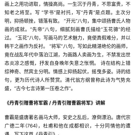
画上之用功进取，情操高尚。一生沉于丹青，不思富贵，不
知老之将至。写 “学书”是衬托，写“丹青”是点题。主次分
明，抑扬顿挫，错落有致。 “开元”八句，集中颂扬曹氏人物
画的成就。“先帝”八句，细腻刻画曹氏描绘“玉花骢”的经
过。 “玉花”八句，写画马的艺术魅力，竟使真假难分，并以
韩干之画作为反衬。 “将军”八句，写如此精湛绝伦的画师，
竟在战乱年代中落泊江湖，为画路人卖画为生，不禁发出世
态炎凉之感慨，抒发自身晚年失意之怅惘。 诗在结构上错
综神奇、然宾主分明。情感上抑扬起伏，摇曳多姿。诗的结
句，更为历代诗人所赞赏。清代翁方纲曾称此诗为气势充
盛，“古今七言诗第一压卷之作”。
《丹青引赠曹将军霸 / 丹青引赠曹霸将军》讲解
曹霸是盛唐著名画马大师，安史之乱后，潦倒漂泊。唐代宗
广德二年(764)，杜甫和他在成都相识，十分同情他的遭
遇，写下这首《丹青引》。