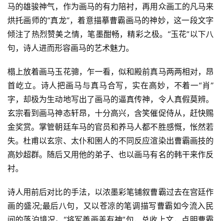
好
马的雄骏神气，作为画马的有力陪衬，再用众画工的凡马来
词
烘托画师的“真龙”，着意描摹曹霸画马的神妙，这一段文字
好
倾注了热烈赞美之情，笔墨酣畅，精彩之极。“玉花”以下八
句
句，诗人进而形容画马的艺术魅力。
经
榻上放着画马玉花骢，乍一看，似和殿前真马两两相对，昂
典
首屹立。诗人把画马与真马合写，实在高妙，不着一“肖”
歌
字，却极为生动地写出了画马的逼真传神，令人真假莫辨。
词
玄宗看到画马神态轩昂，十分高兴，含笑催促侍从，赶快赐
古
金奖赏。掌管朝廷车马的官员和养马人都不胜感慨，怅然若
今
失。杜甫以玄宗、太仆和圉人的不同反应渲染出曹霸画技的
诗
高妙超群。随后又用他的弟子、也以画马有名的韩干来作反
词
衬。
常
诗人用前后对比的手法，以浓墨彩笔铺叙曹霸过去在宫廷作
登录
注册
用
画的盛况;最后八句，又以苍凉的笔调描写曹霸如今流入民
贺
间的落泊境况。“将军善画盖有神”句，总收上文，点明曹霸