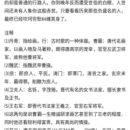
的却是普通的行路人。你到晚年反而遭受世俗的白眼，人世
间还未有人象你这般赤贫。只要看看历来那些负盛名的人，
最终已经坎坷穷愁纠缠其身了。
注释
⑴丹青：指绘画。行：古时歌的一种体裁。曹霸：唐代名画
家，以画人物及马著称，颇得唐高宗的宠幸，官至左武卫将
军，故称他曹将军。
⑵魏武：指魏武帝曹操。
⑶庶：即庶人、平民。清门：即寒门，清贫之家。玄宗末
年．霸得罪。削籍为庶人。
⑷卫夫人：名铄，字茂猗。晋代有名的女书法家，擅长隶书
及正书。
⑸王右军：即晋代书法家王羲之．官至右军将军。
⑹这两句是说曹霸—生精诚研求画艺甚至到了忘老的程度．
同时他还看轻利禄富贵，具有高尚的情操。