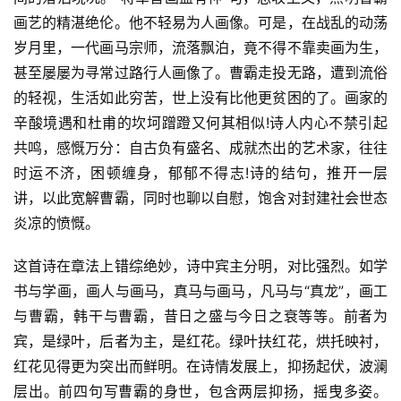
词
画艺的精湛绝伦。他不轻易为人画像。可是，在战乱的动荡
岁月里，一代画马宗师，流落飘泊，竟不得不靠卖画为生，
网
甚至屡屡为寻常过路行人画像了。曹霸走投无路，遭到流俗
络
的轻视，生活如此穷苦，世上没有比他更贫困的了。画家的
热
词
辛酸境遇和杜甫的坎坷蹭蹬又何其相似!诗人内心不禁引起
共鸣，感慨万分：自古负有盛名、成就杰出的艺术家，往往
电
时运不济，困顿缠身，郁郁不得志!诗的结句，推开一层
影
讲，以此宽解曹霸，同时也聊以自慰，饱含对封建社会世态
台
炎凉的愤慨。
词
这首诗在章法上错综绝妙，诗中宾主分明，对比强烈。如学
其
书与学画，画人与画马，真马与画马，凡马与“真龙”，画工
他
与曹霸，韩干与曹霸，昔日之盛与今日之衰等等。前者为
词
宾，是绿叶，后者为主，是红花。绿叶扶红花，烘托映衬，
语
红花见得更为突出而鲜明。在诗情发展上，抑扬起伏，波澜
层出。前四句写曹霸的身世，包含两层抑扬，摇曳多姿。