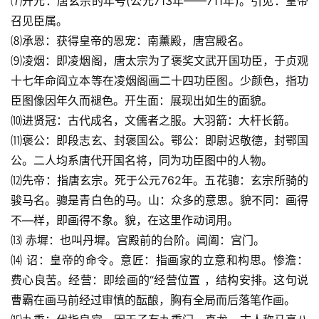
⑺开元：唐玄宗的年号(公元713年——711年)。引见：皇帝
召见臣属。
⑻承恩：获得皇帝的恩宠：南薰殿，唐宫殿名。
⑼凌烟：即凌烟阁，唐太宗为了褒奖文武开国功臣，于贞观
十七年命阎立本等在凌烟阁画二十四功臣图。少颜色，指功
臣图像因年久而褪色。开生面：展现出如生的面貌。
⑽进贤冠：古代成名，文儒者之服。大羽箭：大杆长箭。
⑾褒公：即段志玄、封褒国公。鄂公：即尉迟敬德，封鄂国
公。二人均系唐代开国名将，同为功臣图中的人物。
⑿先帝：指唐玄宗。死于公元762年。五花骢：玄宗所骑的
骏马名。骢是青白色的马。山：众多的意思。貌不同：画得
不—样，即画得不象。貌，在这里作动词用。
⒀ 赤墀：也叫丹墀。宫殿前的台阶。阊阖：宫门。
⒁ 诏：皇帝的命令。意匠：指画家的立意和构思。惨澹：
费心良苦。经营：即绘画的“经营位置 ，结构安排。这句说
曹霸在画马前经过审慎的酝酿，胸有全局而后落笔作画。