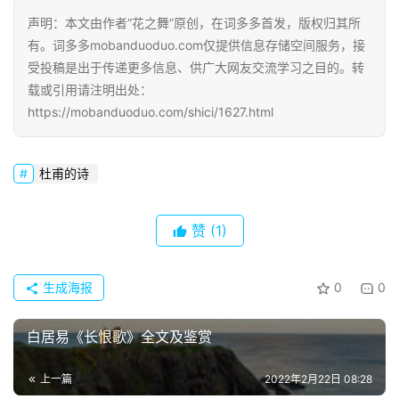
声明：本文由作者“花之舞”原创，在词多多首发，版权归其所
有。词多多mobanduoduo.com仅提供信息存储空间服务，接
受投稿是出于传递更多信息、供广大网友交流学习之目的。转
载或引用请注明出处：
https://mobanduoduo.com/shici/1627.html
杜甫的诗
赞
(1)
生成海报
0
0
白居易《长恨歌》全文及鉴赏
上一篇
2022年2月22日 08:28