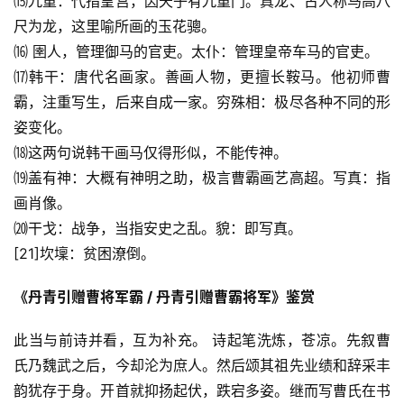
⒂九重：代指皇宫，因天子有九重门。真龙、古人称马高八
尺为龙，这里喻所画的玉花骢。
⒃ 圉人，管理御马的官吏。太仆：管理皇帝车马的官吏。
⒄韩干：唐代名画家。善画人物，更擅长鞍马。他初师曹
霸，注重写生，后来自成一家。穷殊相：极尽各种不同的形
姿变化。
⒅这两句说韩干画马仅得形似，不能传神。
⒆盖有神：大概有神明之助，极言曹霸画艺高超。写真：指
画肖像。
⒇干戈：战争，当指安史之乱。貌：即写真。
[21]坎壈：贫困潦倒。
《丹青引赠曹将军霸 / 丹青引赠曹霸将军》鉴赏
此当与前诗并看，互为补充。 诗起笔洗炼，苍凉。先叙曹
氏乃魏武之后，今却沦为庶人。然后颂其祖先业绩和辞采丰
韵犹存于身。开首就抑扬起伏，跌宕多姿。继而写曹氏在书