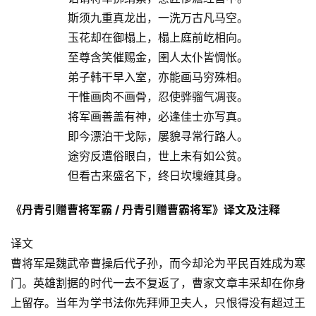
斯须九重真龙出，一洗万古凡马空。
玉花却在御榻上，榻上庭前屹相向。
至尊含笑催赐金，圉人太仆皆惆怅。
弟子韩干早入室，亦能画马穷殊相。
干惟画肉不画骨，忍使骅骝气凋丧。
将军画善盖有神，必逢佳士亦写真。
即今漂泊干戈际，屡貌寻常行路人。
途穷反遭俗眼白，世上未有如公贫。
但看古来盛名下，终日坎壈缠其身。
《丹青引赠曹将军霸 / 丹青引赠曹霸将军》译文及注释
译文
曹将军是魏武帝曹操后代子孙，而今却沦为平民百姓成为寒
门。英雄割据的时代一去不复返了，曹家文章丰采却在你身
上留存。当年为学书法你先拜师卫夫人，只恨得没有超过王