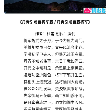
《丹青引赠曹将军霸 / 丹青引赠曹霸将军》
作者：杜甫 朝代：唐代
将军魏武之子孙，于今为庶为清门。
英雄割据虽已矣，文采风流今尚存。
学书初学卫夫人，但恨无过王右军。
丹青不知老将至，富贵于我如浮云。
开元之中常引见，承恩数上南薰殿。
凌烟功臣少颜色，将军下笔开生面。
良相头上进贤冠，猛将腰间大羽箭。
褒公鄂公毛发动，英姿飒爽来酣战。
先帝御马五花骢，画工如山貌不同。
是日牵来赤墀下，迥立阊阖生长风。
诏谓将军拂绢素，意匠惨澹经营中。