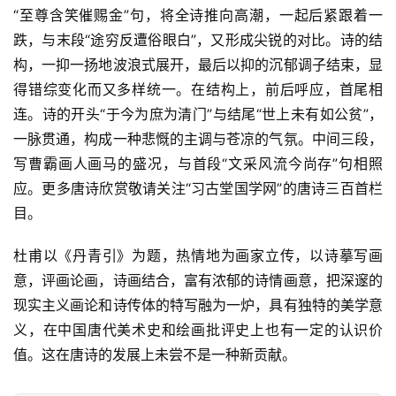
“至尊含笑催赐金”句，将全诗推向高潮，一起后紧跟着一
跌，与末段“途穷反遭俗眼白”，又形成尖锐的对比。诗的结
构，一抑一扬地波浪式展开，最后以抑的沉郁调子结束，显
得错综变化而又多样统一。在结构上，前后呼应，首尾相
连。诗的开头“于今为庶为清门”与结尾“世上未有如公贫”，
一脉贯通，构成一种悲慨的主调与苍凉的气氛。中间三段，
写曹霸画人画马的盛况，与首段“文采风流今尚存”句相照
应。更多唐诗欣赏敬请关注“习古堂国学网”的唐诗三百首栏
目。
杜甫以《丹青引》为题，热情地为画家立传，以诗摹写画
意，评画论画，诗画结合，富有浓郁的诗情画意，把深邃的
现实主义画论和诗传体的特写融为一炉，具有独特的美学意
义，在中国唐代美术史和绘画批评史上也有一定的认识价
值。这在唐诗的发展上未尝不是一种新贡献。