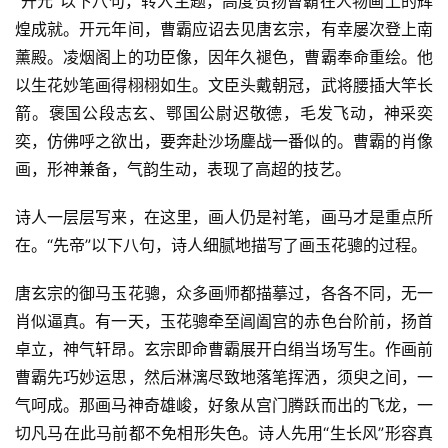
“开元”以下八句，转入主题，高度赞扬曹霸在人物画上的辉
煌成就。开元年间，曹霸应诏去见唐玄宗，有幸屡次登上南
薰殿。凌烟阁上的功臣像，因年久褪色，曹霸奉命重绘。他
以生花妙笔画得栩栩如生。文臣头戴朝冠，武将腰插大竿长
箭。褒国公段志玄、鄂国公尉迟敬德，毛发飞动，神采奕
奕，仿佛呼之欲出，要奔赴沙场鏖战一番似的。曹霸的肖像
画，形神兼备，气韵生动，表现了高超的技艺。
诗人一层层写来，在这里，画人仍是衬笔，画马才是重点所
在。“先帝”以下八句，诗人细腻地描写了画玉花骢的过程。
唐玄宗的御马玉花骢，众多画师都描摹过，各各不同，无一
肖似逼真。有一天，玉花骢牵至阊阖宫的赤色台阶前，扬首
卓立，神气轩昂。玄宗即命曹霸展开白绢当场写生。作画前
首
曹霸先巧妙运思，然后淋漓尽致地落笔挥洒，须臾之间，一
页
气呵成。那画马神奇雄峻，好象从宫门腾跃而出的飞龙，一
切凡马在此马前都不免相形失色。诗人先用“生长风”形容真