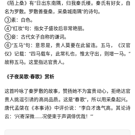
《陌上桑》有“日出东南隅，归我秦氏楼。秦氏有好女，自
名为罗敷。罗敷善蚕桑，采桑城南隅”的诗句。
③素：白色。
④“红妆”句：指女子盛妆后非常艳丽。
⑤妾：古代女子自称的谦词。
⑥“五马”句：意思是，贵人莫要在此留连。五马，《汉官
仪》记载：“四马载车，此常礼也，惟太守出，则增一马。”
故称五马。这里指达官贵人。
《子夜吴歌·春歌》赏析
这首吟咏了秦罗敷的故事，赞扬她不为富贵动心，拒绝达官
贵人挑逗引诱的高尚品质。这是“春歌”，所以用采桑起兴。
唐代孟棨在《本事诗》中评价说：“李白才逸气高。其论诗
云：‘兴寄深微……况使束于声调俳优哉！’“