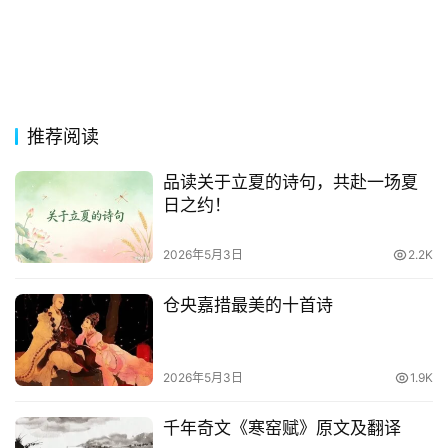
词
好
句
经
推荐阅读
典
歌
品读关于立夏的诗句，共赴一场夏
词
日之约！
古
2026年5月3日
2.2K
今
诗
仓央嘉措最美的十首诗
词
常
2026年5月3日
1.9K
登录
注册
用
贺
千年奇文《寒窑赋》原文及翻译