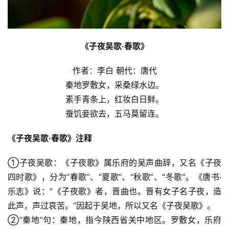
《子夜吴歌·春歌》
作者：李白 朝代：唐代
秦地罗敷女，采桑绿水边。
素手青条上，红妆白日鲜。
蚕饥妾欲去，五马莫留连。
《子夜吴歌·春歌》注释
①子夜吴歌：《子夜歌》属乐府的吴声曲辞，又名《子夜
四时歌》，分为“春歌”、“夏歌”、“秋歌”、“冬歌”。《唐书·
乐志》说：“《子夜歌》者，晋曲也。晋有女子名子夜，造
此声，声过哀苦。”因起于吴地，所以又名《子夜吴歌》。
②“秦地”句：秦地，指今陕西省关中地区。罗敷女，乐府