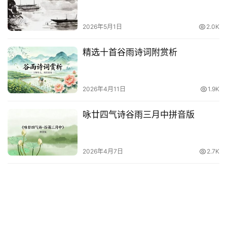
词
2026年5月1日
2.0K
网
络
精选十首谷雨诗词附赏析
热
词
2026年4月11日
1.9K
电
影
咏廿四气诗谷雨三月中拼音版
台
词
2026年4月7日
2.7K
其
他
词
语