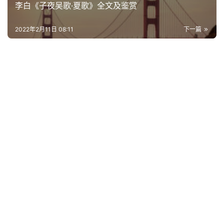
李白《子夜吴歌·夏歌》全文及鉴赏
2022年2月11日 08:11
下一篇
首
页
好