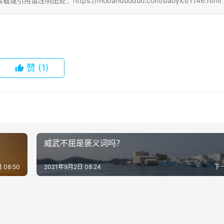
处：https://mobanduoduo.com/baoyici/1146.html
赞
(1)
威武不屈是褒义词吗？
 08:50
2021年9月2日 08:24
下