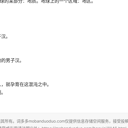
球或地球的某部分：地质。地球上的一个区域：地区。
子汉。
地的男子汉。
人，就孕育在这混沌之中。
侧。
所有。词多多mobanduoduo.com仅提供信息存储空间服务，接受投