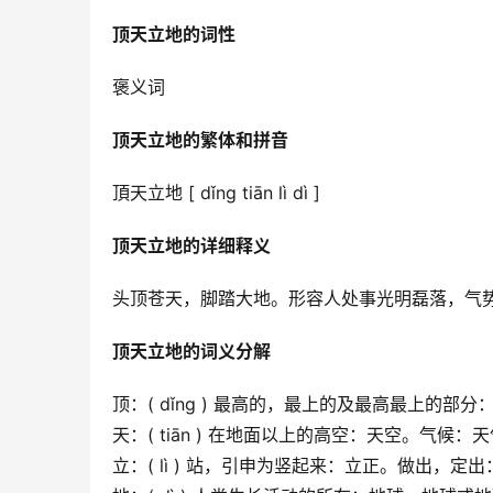
顶天立地的词性
褒义词
顶天立地的繁体和拼音
頂天立地 [ dǐng tiān lì dì ]
顶天立地的详细释义
头顶苍天，脚踏大地。形容人处事光明磊落，气
顶天立地的词义分解
顶：( dǐng ) 最高的，最上的及最高最上的
天：( tiān ) 在地面以上的高空：天空。气
立：( lì ) 站，引申为竖起来：立正。做出，