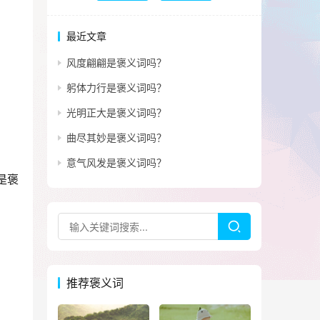
最近文章
风度翩翩是褒义词吗？
躬体力行是褒义词吗？
光明正大是褒义词吗？
曲尽其妙是褒义词吗？
意气风发是褒义词吗？
是褒
推荐褒义词