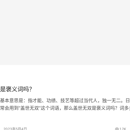
是褒义词吗？
基本意思是：指才能、功绩、技艺等超过当代人，独一无二。日
常会用到“盖世无双”这个词语，那么盖世无双是褒义词吗？词多
解答。 盖世无双的出处 《史记·项羽本纪》：“力拔山兮气盖世
逝。” 盖世无双的词…
2023年5月4日
1.2K