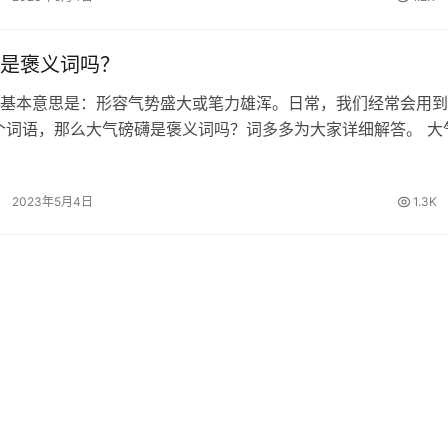
是褒义词吗？
基本意思是：形容气势盛大或笔力雄浑。日常，我们经常会用到
个词语，那么大气磅礴是褒义词吗？词多多为大家详细解答。 大
 《荀子·性恶》：“杂能旁魄而无用。”王先谦《集解》引郝懿行
旁薄’；皆谓…
2023年5月4日
1.3K