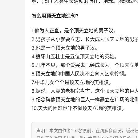
地：( dì ) 人类生长活动的所在：地球。地
怎么用顶天立地造句?
1.他为人正直，是个顶天立地的男子汉。
2.男孩子从小就要立志，长大成为顶天立地的男
3.他是一个顶天立地的男子汉。
4.狼牙山五壮士是五位顶天立地的英雄。
5.几年不见，那个爱哭鬼已经成长为一个顶天立
6.顶天立地的中国人民决不会向人乞求怜悯。
7.中华儿女个个是顶天立地的英雄汉。
8.据说，人类的老祖宗盘古，这个顶天立地的巨
9.纪念碑像顶天立地的巨人一样矗立在广场的北
10.天大的困难也吓不倒顶天立地的英雄汉。
声明：本文由作者“飞花”原创，在词多多首发，版权归其