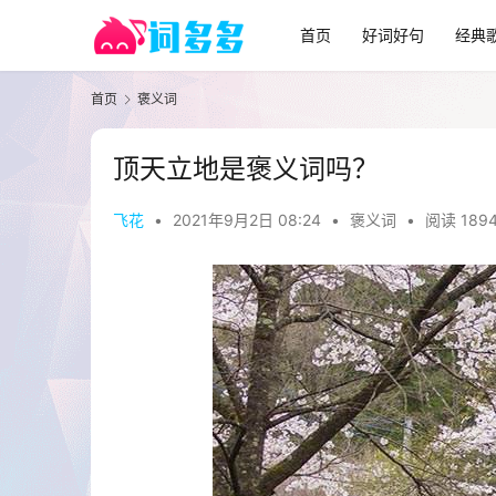
首页
好词好句
经典
首页
褒义词
顶天立地是褒义词吗？
飞花
•
2021年9月2日 08:24
•
褒义词
•
阅读 189