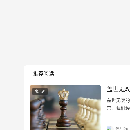
推荐阅读
盖世无双
褒义词
盖世无双的
常，我们经
为大家详细
不利兮骓不
代古拉K