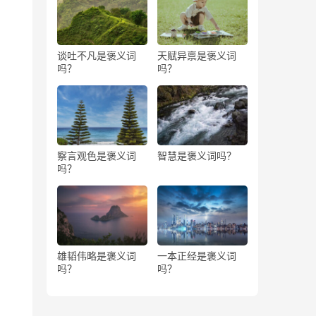
谈吐不凡是褒义词
天赋异禀是褒义词
吗？
吗？
察言观色是褒义词
智慧是褒义词吗？
吗？
雄韬伟略是褒义词
一本正经是褒义词
吗？
吗？