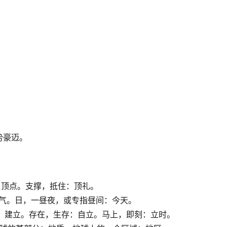
势豪迈。
部分：顶点。支撑，抵住：顶礼。
候：天气。日，一昼夜，或专指昼间：今天。
定出：建立。存在，生存：自立。马上，即刻：立时。