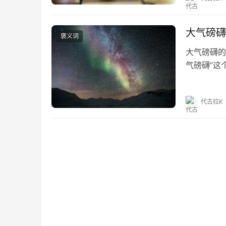
大气磅礴
褒义词
大气磅礴的
气磅礴”这
磅礴的出处
“‘旁魄’即‘
代古拉K