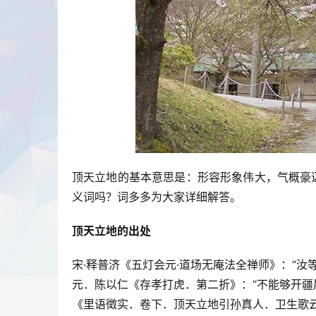
顶天立地的基本意思是：形容形象伟大，气概豪
义词吗？词多多为大家详细解答。
顶天立地的出处
宋·释普济《五灯会元·道场无庵法全禅师》：“汝
元．陈以仁《存孝打虎．第二折》：“不能够开疆
《里语徵实．卷下．顶天立地引孙真人．卫生歌云