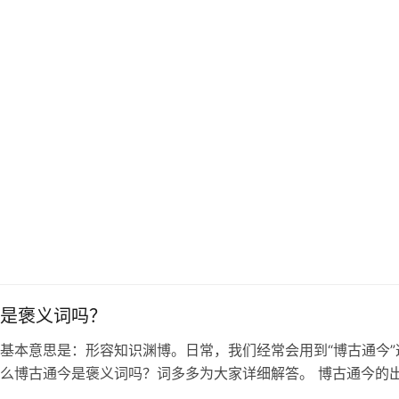
是褒义词吗？
基本意思是：形容知识渊博。日常，我们经常会用到“博古通今”
么博古通今是褒义词吗？词多多为大家详细解答。 博古通今的
·观周》：“吾闻老聃博古通今。” 博古通今的词性 褒义词 博古