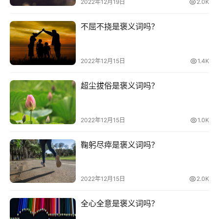
词
2022年12月19日
2.0K
好
句
不屈不挠是褒义词吗？
经
2022年12月15日
1.4K
典
歌
超尘拔俗是褒义词吗？
词
古
2022年12月15日
1.0K
今
诗
鞠躬尽瘁是褒义词吗？
词
常
2022年12月15日
2.0K
登录
注册
用
贺
全心全意是褒义词吗？
词