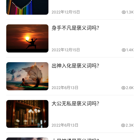
2022年12月15日
1.3K
网
络
身手不凡是褒义词吗？
热
词
2022年12月15日
1.4K
电
影
出神入化是褒义词吗？
台
词
2022年6月13日
2.6K
其
他
大公无私是褒义词吗？
词
语
2022年6月13日
2.3K