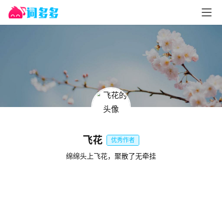
飞花
优秀作者
绵绵头上飞花，聚散了无牵挂