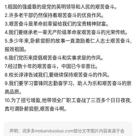
1.祖国的强盛靠的是党的英明领导和人民的艰苦奋斗。
2.许多老干部仍然保持着艰苦奋斗的优良作风。
3.艰苦奋斗是革命前辈留给我们的宝贵精神财富。
4.我们要继承老一辈无产阶级革命家艰苦奋斗的光荣传统。
5.多少年来,卧薪尝胆的故事一直激励着仁人志士艰苦奋斗,
报效祖国。
6.我们党历来提倡艰苦奋斗和实事求是的作风。
7.经过数十年的艰苦奋斗，中国已今非昔比。
8.校长谆谆告诫我们,要继续保持艰苦奋斗的作风。
9.我们要学习雷锋同志勤奋学习、助人为乐和艰苦奋斗的崇
高品质。
10.为了扭亏增盈,他带领全厂职工奋战了三百多个日日夜夜,
真可谓卧薪尝胆,艰苦奋斗啊。
声明：词多多mobanduoduo.com部分文字图片内容来源于会