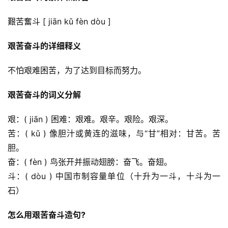
艱苦奮斗 [ jiān kǔ fèn dòu ]
艰苦奋斗的详细释义
不怕艰难困苦，为了达到目标而努力。
艰苦奋斗的词义分解
艰：( jiān ) 困难：艰难。艰辛。艰险。艰深。
苦：( kǔ ) 像胆汁或黄连的滋味，与“甘”相对：甘苦。苦
胆。
奋：( fèn ) 鸟张开并振动翅膀：奋飞。奋翅。
斗：( dòu ) 中国市制容量单位（十升为一斗，十斗为一
石）
怎么用艰苦奋斗造句?