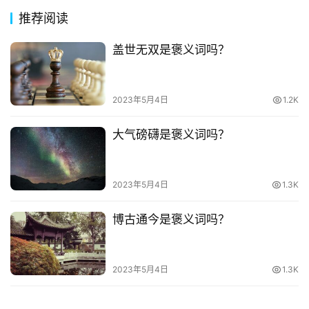
诗
推荐阅读
词
盖世无双是褒义词吗？
常
登录
注册
用
贺
2023年5月4日
1.2K
词
大气磅礴是褒义词吗？
网
络
2023年5月4日
1.3K
热
词
博古通今是褒义词吗？
电
影
2023年5月4日
1.3K
台
词