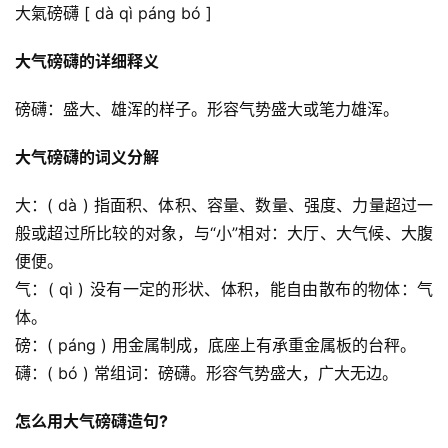
大氣磅礴 [ dà qì páng bó ]
大气磅礴的详细释义
磅礴：盛大、雄浑的样子。形容气势盛大或笔力雄浑。
大气磅礴的词义分解
大：( dà ) 指面积、体积、容量、数量、强度、力量超过一
般或超过所比较的对象，与“小”相对：大厅、大气候、大腹
便便。
气：( qì ) 没有一定的形状、体积，能自由散布的物体：气
体。
磅：( páng ) 用金属制成，底座上有承重金属板的台秤。
礴：( bó ) 常组词：磅礴。形容气势盛大，广大无边。
怎么用大气磅礴造句?