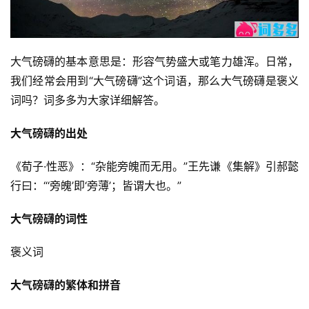
大气磅礴的基本意思是：形容气势盛大或笔力雄浑。日常，
我们经常会用到“大气磅礴”这个词语，那么大气磅礴是褒义
词吗？词多多为大家详细解答。
大气磅礴的出处
《荀子·性恶》：“杂能旁魄而无用。”王先谦《集解》引郝懿
行曰：“‘旁魄’即‘旁薄’；皆谓大也。”
大气磅礴的词性
褒义词
大气磅礴的繁体和拼音