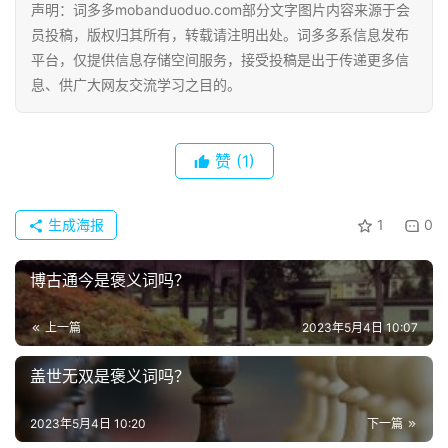
声明：词多多mobanduoduo.com部分文字图片内容来源于会
员投稿，版权归其所有，转载请注明出处。词多多系信息发布
平台，仅提供信息存储空间服务，接受投稿是出于传递更多信
息、供广大网友交流学习之目的。
赞
(1)
生成海报
1
0
博古通今是褒义词吗？
上一篇
2023年5月4日 10:07
盖世无双是褒义词吗？
2023年5月4日 10:20
下一篇