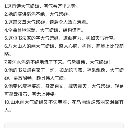
1.这首诗大气磅礴，有气吞万里之势。
2.她的演讲滔滔不绝，大气磅礴。
3.这篇文章大气磅礴，读后令人热血沸腾。
4.全曲意境深邃，大气磅礴，结构谨严。
5.这位书法家的字大气磅礴，遒劲有力，犹如天马行空。
6.八大山人的画大气磅礴，感人心脾，构图、笔墨上比较简
略。
7.黄河水滔滔不绝地流了下来。气势雄伟，大气磅礴！
8.他的书法熔百家于一炉，如龙蛇飞舞、神采飘逸、大气磅
礴、豪放酣畅，颇具伟人气魄。
9.他变化魔神姿态，身高百丈，威势震天，大气磅礴，轻易
可拿云攫石，有无上神姿。
10.山水画大气磅礴又不失典雅；花鸟画璨烂亮丽又温馨宜
人。