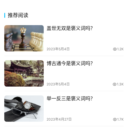
今
诗
推荐阅读
词
盖世无双是褒义词吗？
常
登录
注册
用
贺
2023年5月4日
1.2K
词
博古通今是褒义词吗？
网
络
热
2023年5月4日
1.3K
词
举一反三是褒义词吗？
电
影
台
2023年4月27日
1.7K
词