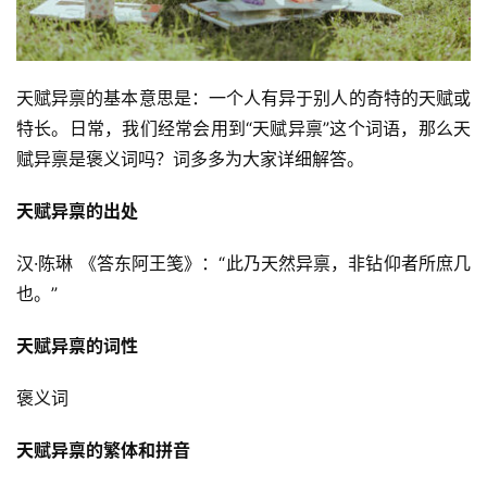
天赋异禀的基本意思是：一个人有异于别人的奇特的天赋或
特长。日常，我们经常会用到“天赋异禀”这个词语，那么天
赋异禀是褒义词吗？词多多为大家详细解答。
天赋异禀的出处
汉·陈琳 《答东阿王笺》：“此乃天然异禀，非钻仰者所庶几
也。”
天赋异禀的词性
褒义词
天赋异禀的繁体和拼音