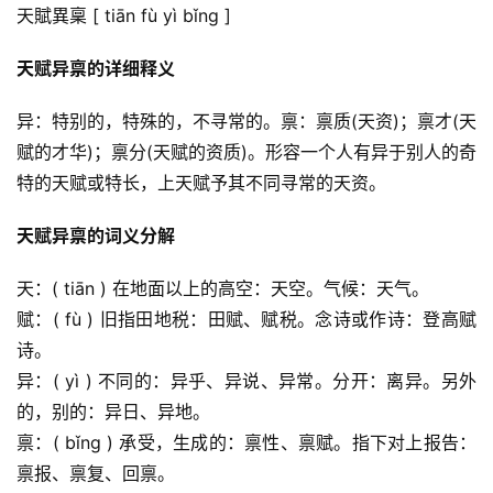
天賦異稟 [ tiān fù yì bǐng ]
天赋异禀的详细释义
异：特别的，特殊的，不寻常的。禀：禀质(天资)；禀才(天
赋的才华)；禀分(天赋的资质)。形容一个人有异于别人的奇
特的天赋或特长，上天赋予其不同寻常的天资。
天赋异禀的词义分解
天：( tiān ) 在地面以上的高空：天空。气候：天气。
赋：( fù ) 旧指田地税：田赋、赋税。念诗或作诗：登高赋
诗。
异：( yì ) 不同的：异乎、异说、异常。分开：离异。另外
的，别的：异日、异地。
禀：( bǐng ) 承受，生成的：禀性、禀赋。指下对上报告：
禀报、禀复、回禀。