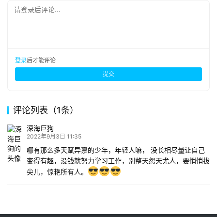
请登录后评论...
登录
后才能评论
提交
评论列表（1条）
深海巨狗
2022年9月3日 11:35
哪有那么多天赋异禀的少年，年轻人嘛， 没长相尽量让自己
变得有趣，没钱就努力学习工作，别整天怨天尤人，要悄悄拔
尖儿，惊艳所有人。