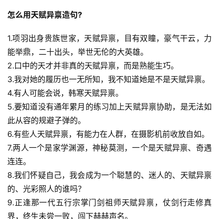
怎么用天赋异禀造句?
1.项羽出身贵族世家，天赋异禀，目有双瞳，豪气干云，力
能举鼎，二十出头，举世无伦的大英雄。
2.口中的天才并非真的天赋异禀，而是熟能生巧。
3.我对她的履历也一无所知，我不知道她是不是天赋异禀。
4.有人可能会说，韩寒天赋异禀。
5.要知道没有通年累月的练习加上天赋异禀协助，是无法如
此从容的规避子弹的。
6.有些人天赋异禀，有能力在人群，在摄影机前收放自如。
7.两人一个是家学渊源，神秘莫测，一个是天赋异禀、奇遇
连连。
8.我们怀疑自己，我会成为一个聪慧的、迷人的、天赋异禀
的、光彩照人的谁吗？
9.正逢那一代五行宗掌门剑祖师天赋异禀，仗剑行走修真
界，终生未尝一败，闯下赫赫声名。