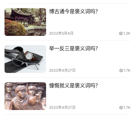
热
博古通今是褒义词吗？
词
电
2023年5月4日
1.3K
影
台
举一反三是褒义词吗？
词
其
2023年4月27日
1.7K
他
词
慷慨就义是褒义词吗？
语
2023年4月27日
1.7K