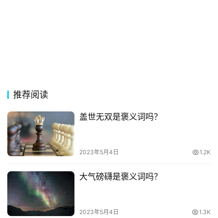
经
典
歌
词
古
今
推荐阅读
诗
词
盖世无双是褒义词吗？
常
登录
注册
用
2023年5月4日
1.2K
贺
词
大气磅礴是褒义词吗？
网
2023年5月4日
1.3K
络