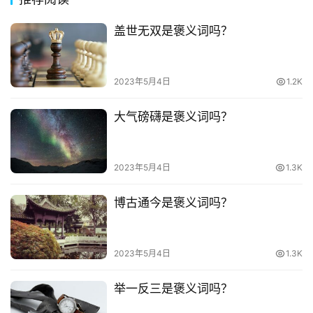
诗
词
盖世无双是褒义词吗？
常
登录
注册
用
2023年5月4日
1.2K
贺
词
大气磅礴是褒义词吗？
网
络
2023年5月4日
1.3K
热
词
博古通今是褒义词吗？
电
影
2023年5月4日
1.3K
台
词
举一反三是褒义词吗？