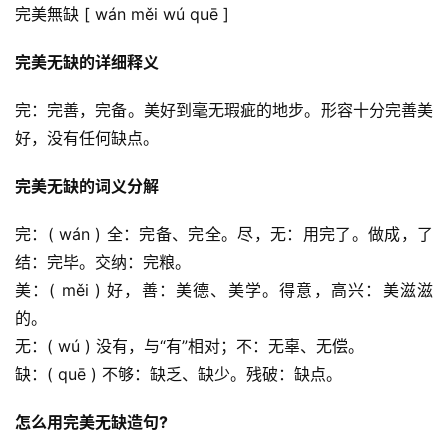
完美無缺 [ wán měi wú quē ]
完美无缺的详细释义
完：完善，完备。美好到毫无瑕疵的地步。形容十分完善美
好，没有任何缺点。
完美无缺的词义分解
完：( wán ) 全：完备、完全。尽，无：用完了。做成，了
结：完毕。交纳：完粮。
美：( měi ) 好，善：美德、美学。得意，高兴：美滋滋
的。
无：( wú ) 没有，与“有”相对；不：无辜、无偿。
缺：( quē ) 不够：缺乏、缺少。残破：缺点。
怎么用完美无缺造句?