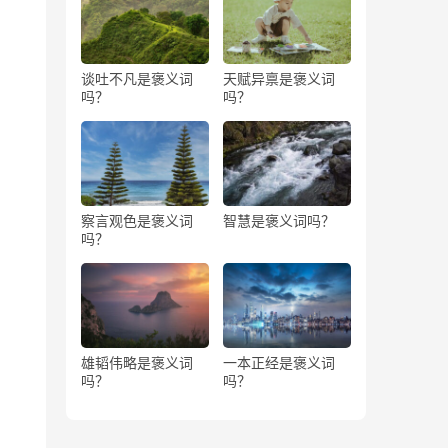
谈吐不凡是褒义词
天赋异禀是褒义词
吗？
吗？
察言观色是褒义词
智慧是褒义词吗？
吗？
雄韬伟略是褒义词
一本正经是褒义词
吗？
吗？