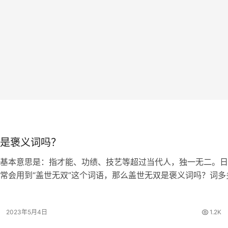
是褒义词吗？
基本意思是：指才能、功绩、技艺等超过当代人，独一无二。日
常会用到“盖世无双”这个词语，那么盖世无双是褒义词吗？词多
解答。 盖世无双的出处 《史记·项羽本纪》：“力拔山兮气盖世
逝。” 盖世无双的词…
2023年5月4日
1.2K