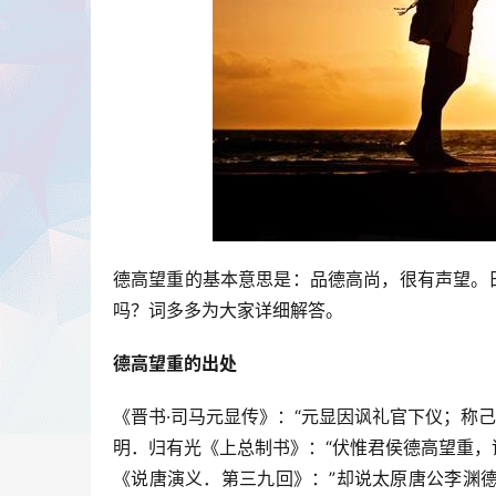
德高望重的基本意思是：品德高尚，很有声望。
吗？词多多为大家详细解答。
德高望重的出处
《晋书·司马元显传》：“元显因讽礼官下仪；称
明．归有光《上总制书》：“伏惟君侯德高望重，
《说唐演义．第三九回》：”却说太原唐公李渊