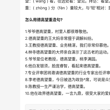
望：( wàng ) 看，往远处看：望见。拜访：看
重：( zhòng ) 分（fèn ）量较大，与“轻
怎么用德高望重造句?
1.爷爷德高望重，村里人都很尊敬他。
2.德高望重的王大妈非常擅于调解纠纷。
3.王教授德高望重、业务精湛，我们非常仰慕他
4.林寺德高望重的大师亲自演示了这古老的运动
5.爷爷是位老教授，德高望重，桃李满园。
6.他白发银须，脸庞睿智，看起来德高望重。
7.专业评审团将邀请德高望重的行业专家出任评审
8.李老德高望重，今日被选为政协*席，可说是
9.陈教授一生严谨治学，德高望重。
10.他在政界德高望重，一言九鼎，很受大家的爱