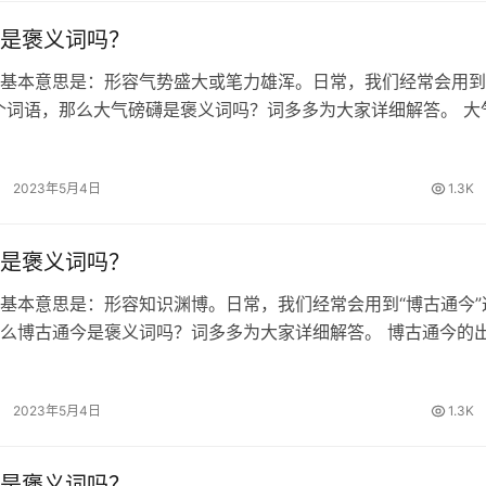
是褒义词吗？
基本意思是：形容气势盛大或笔力雄浑。日常，我们经常会用到
个词语，那么大气磅礴是褒义词吗？词多多为大家详细解答。 大
 《荀子·性恶》：“杂能旁魄而无用。”王先谦《集解》引郝懿行
旁薄’；皆谓…
2023年5月4日
1.3K
是褒义词吗？
基本意思是：形容知识渊博。日常，我们经常会用到“博古通今”
么博古通今是褒义词吗？词多多为大家详细解答。 博古通今的
·观周》：“吾闻老聃博古通今。” 博古通今的词性 褒义词 博古
音 博古通今…
2023年5月4日
1.3K
是褒义词吗？