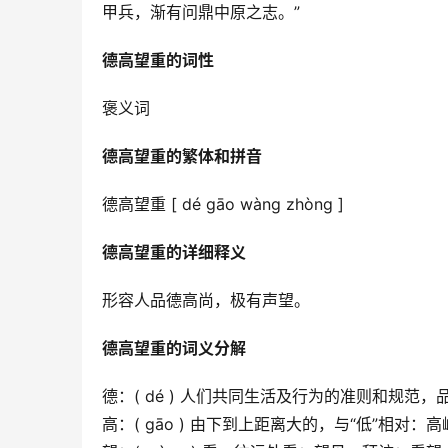
甲兵，渐有问鼎中原之志。”
德高望重的词性
褒义词
德高望重的繁体和拼音
德高望重 [ dé gāo wàng zhòng ]
德高望重的详细释义
形容人品德高尚，极有声望。
德高望重的词义分解
德：( dé ) 人们共同生活及行为的准则和规
高：( gāo ) 由下到上距离大的，与“低”相对