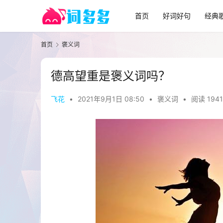
首页
好词好句
经典
首页
褒义词
德高望重是褒义词吗？
飞花
•
2021年9月1日 08:50
•
褒义词
•
阅读 1941