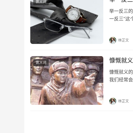
褒义词
举一反三的
一反三”这
反三的出处
褒义词 举
林芷文
慷慨就义
褒义词
慷慨就义的
我们经常会
家详细解答
义；何用悲
林芷文