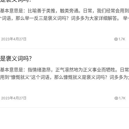
基本意思是：比喻善于类推，触类旁通。日常，我们经常会用到
个词语，那么举一反三是褒义词吗？词多多为大家详细解答。 举
 《论语·述而》：“举一隅不以三隅反；则不复也。” 举一反三的
一反三的繁体…
2023年4月27日
1.7K
是褒义词吗？
基本意思是：指情绪激昂，正气凛然地为正义事业而牺牲。日常
用到“慷慨就义”这个词语，那么慷慨就义是褒义词吗？词多多为
。 慷慨就义的出处 明·朱鼎《玉镜台记·王敦反》：“大丈夫当慷
为！” 慷慨就义…
2023年4月27日
1.7K