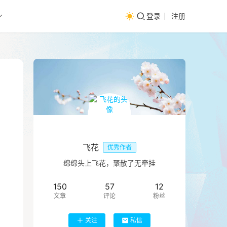
登录
注册
飞花
优秀作者
绵绵头上飞花，聚散了无牵挂
150
57
12
文章
评论
粉丝
关注
私信