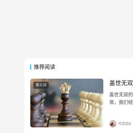
推荐阅读
盖世无双
褒义词
盖世无双的
常，我们经
为大家详细
不利兮骓不
代古拉K