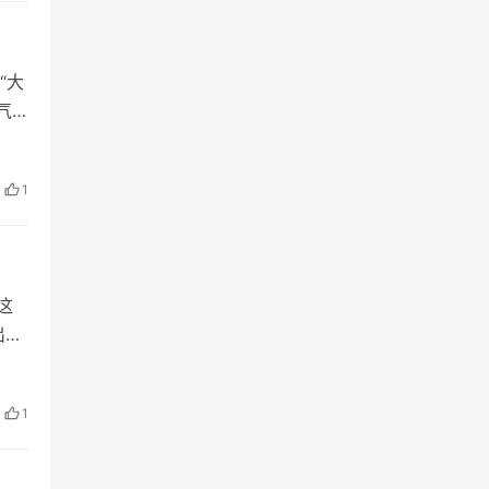
“大
气
曰：
1
这
出处
通今
1