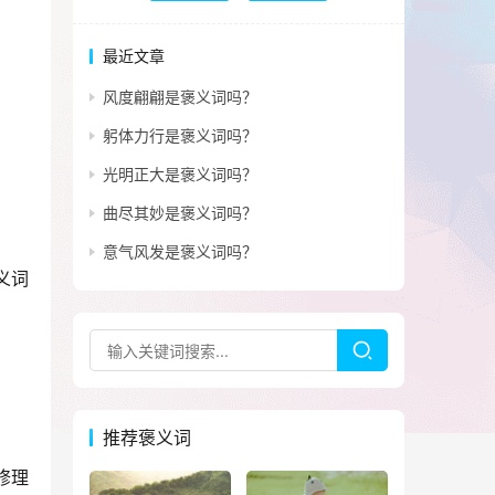
最近文章
风度翩翩是褒义词吗？
躬体力行是褒义词吗？
光明正大是褒义词吗？
曲尽其妙是褒义词吗？
意气风发是褒义词吗？
义词
推荐褒义词
修理