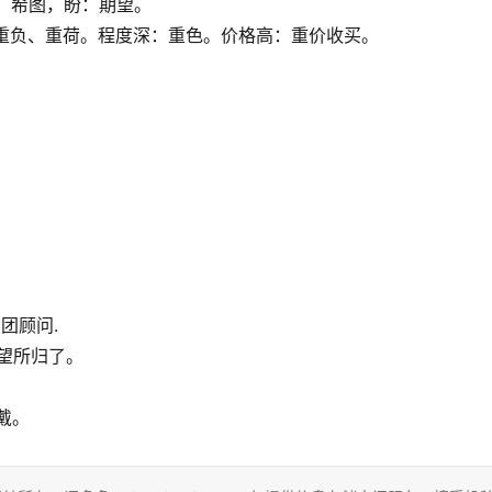
望。希图，盼：期望。
”相对：重负、重荷。程度深：重色。价格高：重价收买。
。
。
团顾问.
众望所归了。
戴。