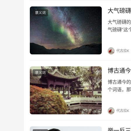
大气磅礴
褒义词
大气磅礴的
气磅礴”这
磅礴的出处
“‘旁魄’即‘
代古拉K
博古通今
褒义词
博古通今的
个词语，那
《孔子家语
的繁体和拼
代古拉K
举一反三