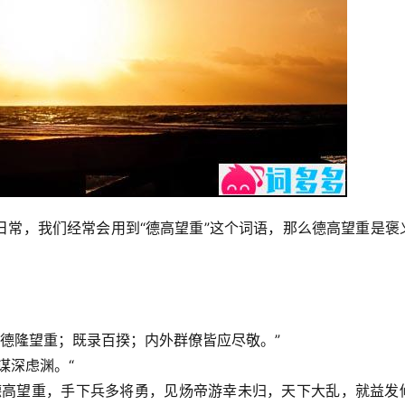
日常，我们经常会用到“德高望重”这个词语，那么德高望重是褒
己德隆望重；既录百揆；内外群僚皆应尽敬。”
谋深虑渊。“
德高望重，手下兵多将勇，见炀帝游幸未归，天下大乱，就益发