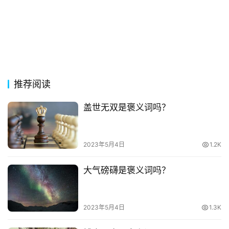
古
今
诗
词
推荐阅读
常
登录
注册
用
盖世无双是褒义词吗？
贺
词
2023年5月4日
1.2K
网
络
大气磅礴是褒义词吗？
热
词
2023年5月4日
1.3K
电
影