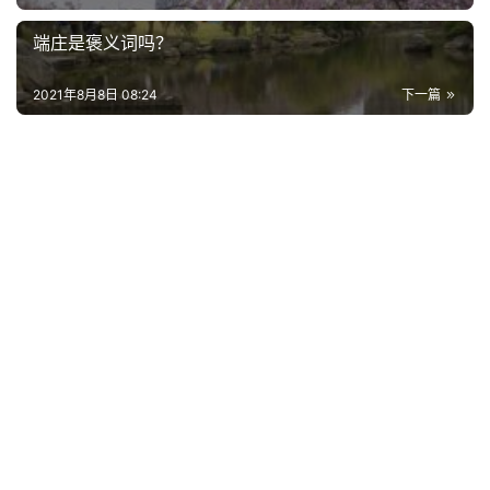
端庄是褒义词吗？
2021年8月8日 08:24
下一篇
首
页
好
词
好
句
经
典
歌
词