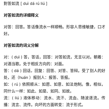
對答如流 [ duì dá rú liú ]
对答如流的详细释义
对答：回答。答话像流水一样顺畅。形容人思维敏捷，口才
好。
对答如流的词义分解
对：( duì ) 答，答话，回答：对答如流，无言以对。朝着：
对酒当歌。处于相反方向的：对面。
答：( dá ) 回话，回复：回答、对答、答辩。受了别人的好
处，还（huán ）报别人：报答、答报。
如：( rú ) 依照顺从：如愿、如意、如法炮制。像，相似，
同什么一样：如此、如是、如同、如故。
流：( liú ) 液体移动：流水、流汗、流血、随波逐流。传
播：流言、流传。向坏的方面转变：流于形式。