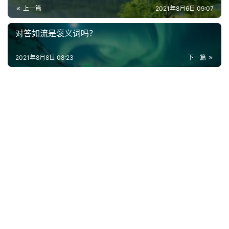
上一篇
2021年8月6日 09:07
对答如流是褒义词吗？
2021年8月8日 08:23
下一篇
首
页
好
词
好
句
经
典
歌
词