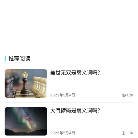
古
今
诗
词
常
推荐阅读
登录
注册
用
贺
盖世无双是褒义词吗？
词
网
2023年5月4日
1.2K
络
热
大气磅礴是褒义词吗？
词
电
2023年5月4日
1.3K