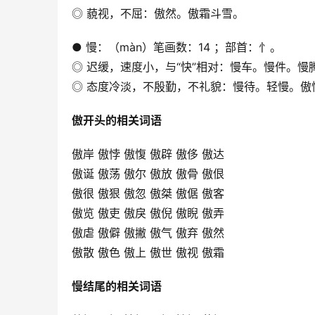
◎ 藐视，不屈：傲然。傲霜斗雪。
● 慢：（màn）笔画数：14 ；部首：忄。
◎ 迟缓，速度小，与“快”相对：慢车。慢件。
◎ 态度冷淡，不殷勤，不礼貌：慢待。轻慢。傲
傲开头的相关词语
傲岸 傲悖 傲愎 傲辟 傲侈 傲达
傲诞 傲荡 傲尔 傲放 傲骨 傲佷
傲很 傲狠 傲忽 傲桀 傲倨 傲客
傲览 傲吏 傲戾 傲倪 傲睨 傲弄
傲虐 傲僻 傲撇 傲气 傲弃 傲然
傲散 傲色 傲上 傲世 傲视 傲霜
慢结尾的相关词语