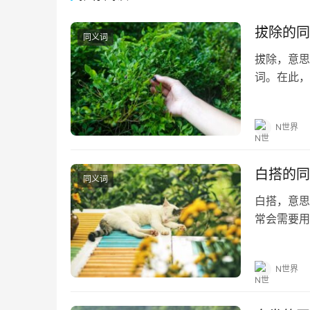
拔除的同
同义词
拔除，意思
词。在此，
助。 拔除的
句 1.地里
N世界
白搭的同
同义词
白搭，意思
常会需要用
望对大家有所
白搭的造句
N世界