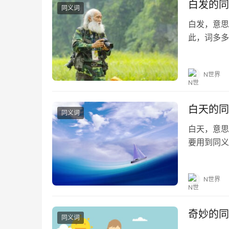
白发的同
同义词
白发，意思
此，词多多
的同义词 鹤
时光飞逝…
N世界
白天的同
同义词
白天，意思
要用到同义
家有所帮助。
白天的造句
N世界
奇妙的同
同义词