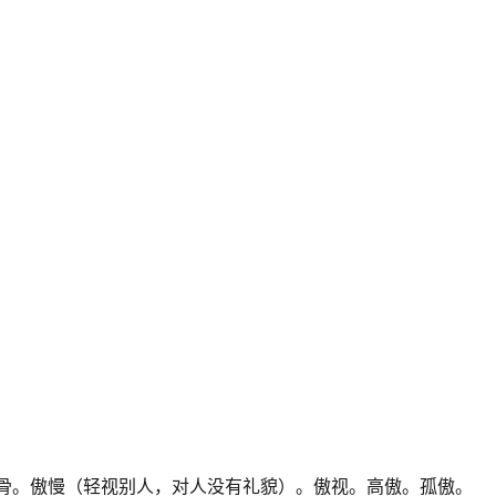
。
傲骨。傲慢（轻视别人，对人没有礼貌）。傲视。高傲。孤傲。