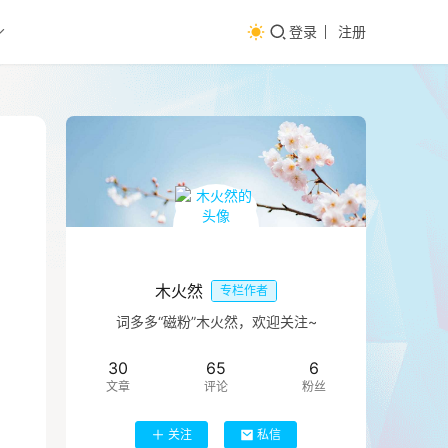
登录
注册
木火然
专栏作者
词多多“磁粉”木火然，欢迎关注~
30
65
6
文章
评论
粉丝
关注
私信