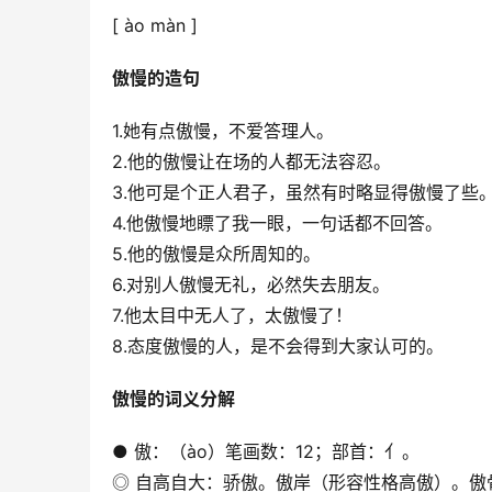
[ ào màn ]
傲慢的造句
1.她有点傲慢，不爱答理人。
2.他的傲慢让在场的人都无法容忍。
3.他可是个正人君子，虽然有时略显得傲慢了些
4.他傲慢地瞟了我一眼，一句话都不回答。
5.他的傲慢是众所周知的。
6.对别人傲慢无礼，必然失去朋友。
7.他太目中无人了，太傲慢了！
8.态度傲慢的人，是不会得到大家认可的。
傲慢的词义分解
● 傲：（ào）笔画数：12；部首：亻。
◎ 自高自大：骄傲。傲岸（形容性格高傲）。