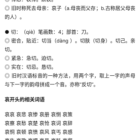
◎ 旧时称死去母亲：哀子（a.母丧而父存；b.古称居父母丧
的人）。
● 切：（qiè）笔画数：4；部首：刀。
◎ 密合，贴近：切当（dàng ）。切肤（切身）。切己。亲
切。
◎ 紧急：急切。迫切。
◎ 实在：切忌。恳切。
◎ 旧时汉语标音的一种方法，用两个字，取上一字的声母
与下一字的韵母拼成一个音。亦称“反切”。
哀开头的相关词语
哀哀 哀悲 哀惨 哀册 哀恻 哀策
哀察 哀愁 哀楚 哀怆 哀词 哀辞
哀恫 哀顿 哀愤 哀风 哀丐 哀感