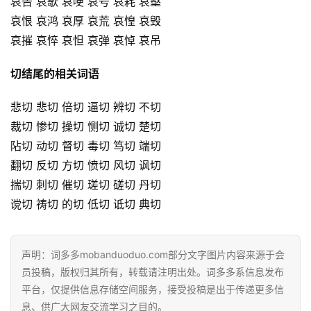
哀告 哀歌 哀哽 哀号 哀耗 哀壑
哀恨 哀鸿 哀厚 哀荒 哀惶 哀毁
哀摧 哀悴 哀怛 哀弹 哀悼 哀吊
切结尾的相关词语
悲切 悲切 倍切 逼切 辨切 不切
裁切 惨切 操切 恻切 诚切 楚切
阽切 动切 督切 毒切 笃切 端切
翻切 反切 方切 愤切 风切 讽切
揣切 刺切 催切 瑳切 磋切 丹切
谠切 祷切 的切 低切 诋切 典切
声明：词多多mobanduoduo.com部分文字图片内容来源于会
员投稿，版权归其所有，转载请注明出处。词多多系信息发布
平台，仅提供信息存储空间服务，接受投稿是出于传递更多信
息、供广大网友交流学习之目的。