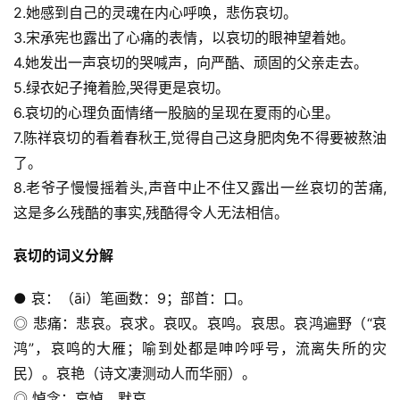
2.她感到自己的灵魂在内心呼唤，悲伤哀切。
3.宋承宪也露出了心痛的表情，以哀切的眼神望着她。
4.她发出一声哀切的哭喊声，向严酷、顽固的父亲走去。
5.绿衣妃子掩着脸,哭得更是哀切。
6.哀切的心理负面情绪一股脑的呈现在夏雨的心里。
7.陈祥哀切的看着春秋王,觉得自己这身肥肉免不得要被熬油
了。
8.老爷子慢慢摇着头,声音中止不住又露出一丝哀切的苦痛,
这是多么残酷的事实,残酷得令人无法相信。
哀切的词义分解
● 哀：（āi）笔画数：9；部首：口。
◎ 悲痛：悲哀。哀求。哀叹。哀鸣。哀思。哀鸿遍野（“哀
鸿”，哀鸣的大雁；喻到处都是呻吟呼号，流离失所的灾
民）。哀艳（诗文凄测动人而华丽）。
◎ 悼念：哀悼。默哀。