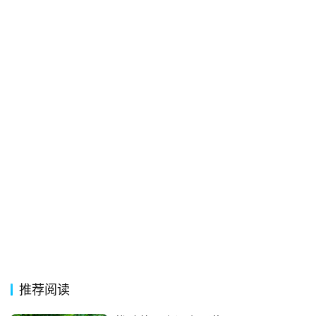
经
典
歌
词
古
今
诗
词
常
登录
注册
用
贺
词
推荐阅读
网
络