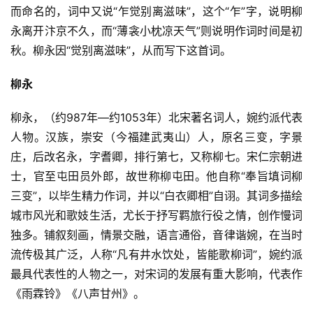
而命名的，词中又说“乍觉别离滋味”，这个“乍”字，说明柳
永离开汴京不久，而“薄衾小枕凉天气”则说明作词时间是初
秋。柳永因“觉别离滋味”，从而写下这首词。
柳永
柳永，（约987年—约1053年）北宋著名词人，婉约派代表
人物。汉族，崇安（今福建武夷山）人，原名三变，字景
庄，后改名永，字耆卿，排行第七，又称柳七。宋仁宗朝进
士，官至屯田员外郎，故世称柳屯田。他自称“奉旨填词柳
三变”，以毕生精力作词，并以“白衣卿相”自诩。其词多描绘
城市风光和歌妓生活，尤长于抒写羁旅行役之情，创作慢词
独多。铺叙刻画，情景交融，语言通俗，音律谐婉，在当时
流传极其广泛，人称“凡有井水饮处，皆能歌柳词”，婉约派
首
最具代表性的人物之一，对宋词的发展有重大影响，代表作 
页
《雨霖铃》《八声甘州》。
好