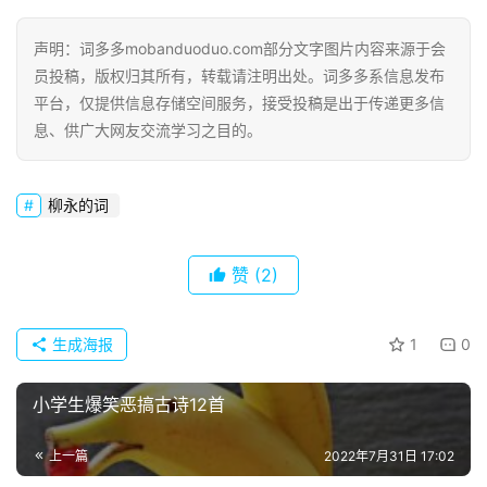
词
声明：词多多mobanduoduo.com部分文字图片内容来源于会
好
员投稿，版权归其所有，转载请注明出处。词多多系信息发布
句
平台，仅提供信息存储空间服务，接受投稿是出于传递更多信
息、供广大网友交流学习之目的。
经
典
歌
柳永的词
词
赞
(2)
古
今
诗
生成海报
1
0
词
小学生爆笑恶搞古诗12首
常
登录
注册
用
上一篇
2022年7月31日 17:02
贺