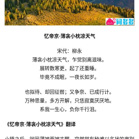
忆帝京·薄衾小枕凉天气
宋代：柳永
薄衾小枕凉天气，乍觉别离滋味。
展转数寒更，起了还重睡。
毕竟不成眠，一夜长如岁。
也拟待、却回征辔；又争奈、已成行计。
万种思量，多方开解，只恁寂寞厌厌地。
系我一生心，负你千行泪。
《忆帝京·薄衾小枕凉天气》翻译
小睡之后，就因薄被而被冻醒，突然觉有种难以名状的离别