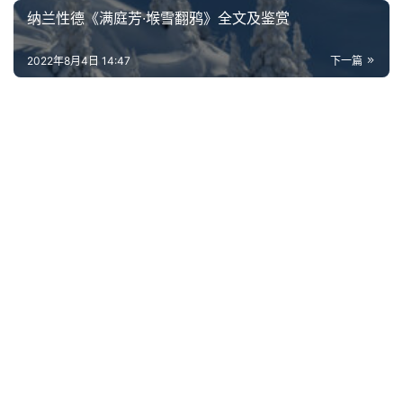
词
纳兰性德《满庭芳·堠雪翻鸦》全文及鉴赏
网
2022年8月4日 14:47
下一篇
络
热
词
电
影
台
词
其
他
词
语