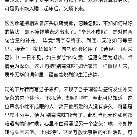
可是仍不能入睡，起床后，又躺下来。
区区数笔把相思者床头展转腾挪，忽睡忽起，不知如何是好
的情状，毫不掩饰地表达出来了。“毕竟不成眠”，是对前两
句含意的补充。“毕竟”两字有终于、到底、无论如何等意
思。接着“一夜长如岁”一句巧妙地化用了《诗径·王风·采
葛》中“一日不见，如三岁兮”的句意，但语句更为凝炼，感
情更为深沉。这几句把“别离滋味”如话家常一样摊现开来，
质朴无华的词句里，蕴含着炽烈的生活热情。
词的下片转而写游子思归，表现了游子理智与感情发生冲突
复杂的内心体验。“也拟待、却回征辔”，至此可以知道，这
位薄衾小枕不成眠的人，离开他所爱的人没有多久，可能是
早晨才分手，便为“别离滋味”所苦了。此刻当他无论如何都
难遣离情的时候，心里不由得涌起另一个念头：唉，不如掉
转马头回去吧。“也拟待”，这是万般无奈后的心理活动。可