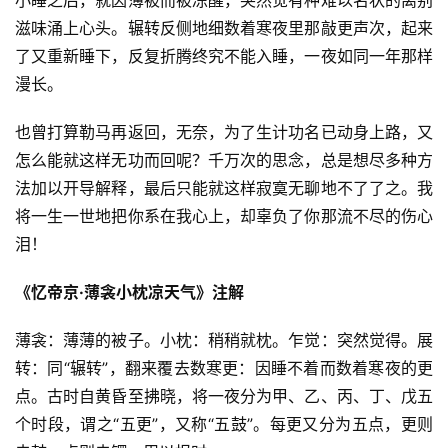
滋味涌上心头。辗转反侧地细数着寒夜里那敲更声次，起来
了又重新睡下，反复折腾终究不能入睡，一夜如同一年那样
漫长。
也曾打算勒马再返回，无奈，为了生计功名已动身上路，又
怎么能就这样无功而回呢？千万次的思念，总是想尽多种方
法加以开导解释，最后只能就这样寂寞无聊地不了了之。我
将一生一世地把你系在我心上，却辜负了你那流不尽的伤心
泪！
《忆帝京·薄衾小枕凉天气》注解
薄衾：薄薄的被子。小枕：稍稍就枕。乍觉：突然觉得。展
转：同“辗转”，翻来覆去数寒更：因睡不着而数着寒夜的更
点。古时自黄昏至拂晓，将一夜分为甲、乙、丙、丁、戊五
个时段，谓之“五更”，又称“五鼓”。每更又分为五点，更则