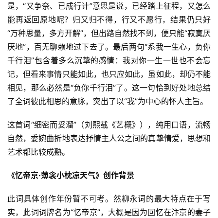
是，“又争奈、已成行计”意思是说，已经踏上征程，又怎么
能再返回原地呢？归又归不得，行又不愿行，结果仍只好
“万种思量，多方开解”，但出路自然找不到，便只能“寂寞厌
厌地”，百无聊赖地过下去了。最后两句“系我一生心，负你
千行泪”包含着多么沉挚的感情：我对你一生一世也不会忘
记，但看来事情只能如此，也只应如此，虽如此，却仍不能
相见，那么必然是“负你千行泪”了。这一句恰到好处地总结
了全词彼此相思的意脉，突出了以“我”为中心的怀人主旨。
这首词“细密而妥溜”（刘熙载《艺概》），纯用口语，流畅
自然，委婉曲折地表达抒情主人公之间的真挚情爱，思想和
艺术都比较成熟。
《忆帝京·薄衾小枕凉天气》创作背景
此词具体创作年份暂不可考。然柳永词的最大特点在于写
实，此词词牌名为“忆帝京”，大概是因为回忆在汴京的妻子