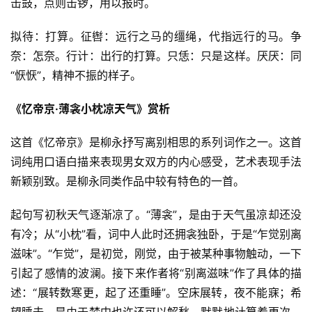
击鼓，点则击锣，用以报时。
拟待：打算。征辔：远行之马的缰绳，代指远行的马。争
奈：怎奈。行计：出行的打算。只恁：只是这样。厌厌：同
“恹恹”，精神不振的样子。
《忆帝京·薄衾小枕凉天气》赏析
这首《忆帝京》是柳永抒写离别相思的系列词作之一。这首
词纯用口语白描来表现男女双方的内心感受，艺术表现手法
新颖别致。是柳永同类作品中较有特色的一首。
起句写初秋天气逐渐凉了。“薄衾”，是由于天气虽凉却还没
有冷；从“小枕”看，词中人此时还拥衾独卧，于是“乍觉别离
滋味”。“乍觉”，是初觉，刚觉，由于被某种事物触动，一下
引起了感情的波澜。接下来作者将“别离滋味”作了具体的描
述：“展转数寒更，起了还重睡”。空床展转，夜不能寐；希
望睡去，是由于梦中也许还可以解愁。默默地计算着更次，