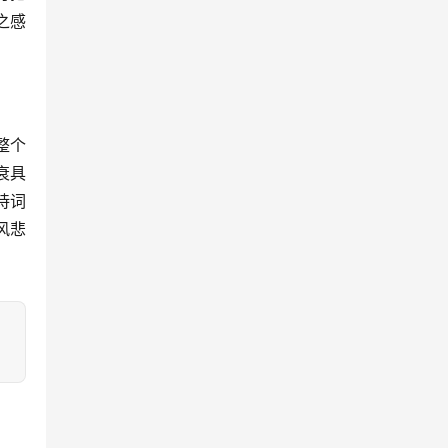
之感
整个
衰具
诗词
风悲