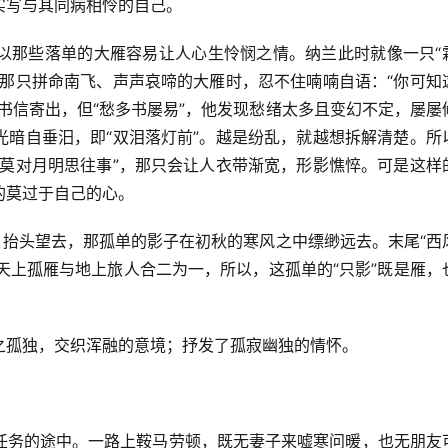
实写与其同病相怜的自己。
以那些落单的大雁容易让人心生怜悯之情。纳兰此时就像一只“
见那只拼命南飞、声声哀啼的大雁时，忍不住喃喃自语：“你可知
书信寄出，但“愁多书屡易”，他发现愁绪太多且变幻不定，屡屡
光暗自垂汨，即“双泪落灯前”。越是纷乱，就越想拆解清楚。所
“莫对月明思往事”，那只会让人衣带渐宽，形影憔悴。可是这样
的莫过于自己的心。
，抬头望去，那孤单的影子在初秋的寒风之中缥缈远去。末尾“西
将天上孤雁与地上旅人合二为一，所以，这孤单的“只影”既是雁，
之孤独，交织浑融的意境；抒发了孤寂幽独的情怀。
任务的途中。一路上鞍马劳顿，既无妻子来嘘寒问暖，也无朋友