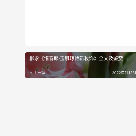
柳永《惜春郎·玉肌琼艳新妆饰》全文及鉴赏
上一篇
2022年7月23日