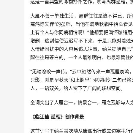
这是一首典型的咏物抒怀之作，明写离群孤雁，
大雁不善于单独生活，离群往往是迫不得已，所
离鸿惊失伴”的孤雁，当他在满地秋霜中抬头看
上有个人与你同病相怜啊！”他想要把满怀愁绪用
增删，这封信便迟迟写不下来，于是只能对着烛
入情绪困扰中的人容易追思往事，纳兰提醒自己
醒往往是苍白的。一个人最难明白、也最难管住
“无端嘹唳一声传。”云中忽然传来一声孤雁哀鸣
只影，刚是早秋天”和上阕里“同病相怜”二句已
人，一语双关，给人留下了广阔的联想空间。
全词突出了人雁合一，情景合一，雁之孤影与人
《临江仙·孤雁》创作背景
这首词写于纳兰某次随从康熙出行或去边塞执行