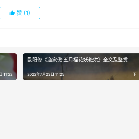
赞
(1)
欧阳修《渔家傲·五月榴花妖艳烘》全文及鉴赏
 11:22
2022年7月23日 11:25
下