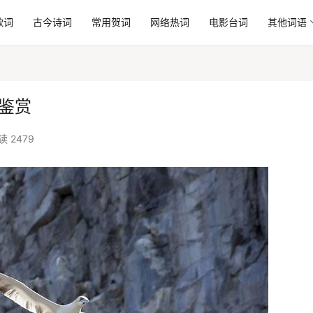
歌词
古今诗词
常用贺词
网络热词
电影台词
其他词语
鉴赏
读 2479