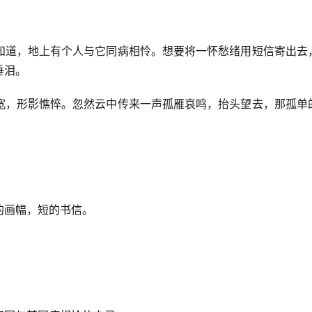
知道，地上有个人与它同病相怜。想要将一怀愁绪用短信寄出去
垂泪。
宽，形影憔悴。忽然云中传来一声孤雁哀鸣，抬头望去，那孤单
的画幅，短的书信。