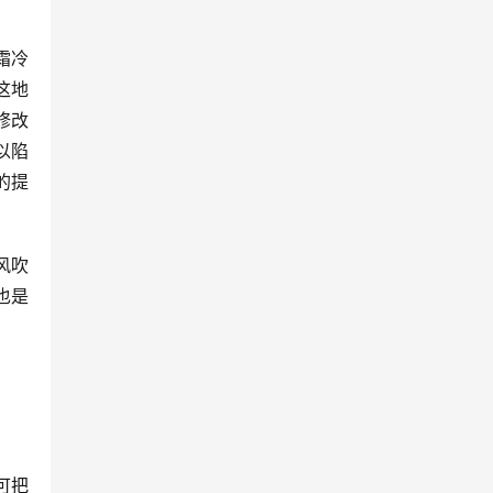
霜冷
这地
修改
以陷
的提
风吹
也是
可把