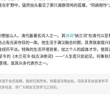
走在旷野中，猛然抬头看见了那只离群悲鸣的孤雁，“同病相怜”
，号楞伽山人，清代最著名词人之一。其
诗词
“纳兰词”在清代以至
也占有光采夺目的一席。他生活于满汉融合时期，其贵族家庭兴
往经历平淡。特殊的生活环境背景，加之个人的超逸才华，使其
至今的《木兰花令·拟古决绝词》——“人生若只如初见，何事秋
意境，是其众多代表作之一。
片内容来源于会员投稿，版权归其所有，转载请注明出处。词多多系信息发布平
更多信息、供广大网友交流学习之目的。