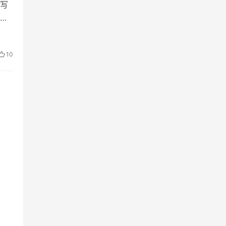
写
十
、
10