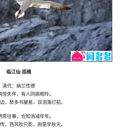
临江仙·孤雁
清代：纳兰性德
鸿惊失伴，有人同病相怜。
边，愁多书屡易，双泪落灯前。
明思往事，也知消减年年。
传，西风吹只影，刚是早秋天。