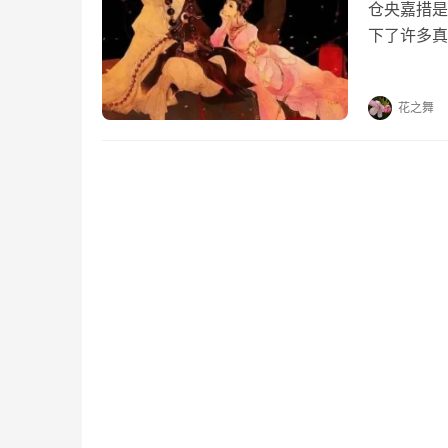
仓央嘉措是
下了许多真
首情诗，喜
《那一世》
花之舞