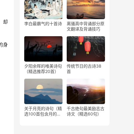
，却
李白最霸气的十首诗
离骚高中背诵部分原
文翻译及背诵技巧
的身
夕阳余晖的唯美诗句
传统节日的古诗38
（精选推荐20首）
首
关于月亮的诗句（精
千古绝句最美励志古
选100首包含月的古
诗文（精选60句）
诗）