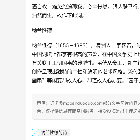
酒言欢，难免旅途孤寂，心中怅然。词人骑马行
油然而生，故作下此词。
纳兰性德
纳兰性德（1655－1685），满洲人，字容若
中国词坛上都享有很高的声誉，在中国文学史上
有关联于王朝国事的典型性。虽侍从帝王，却向
创作呈现出独特的个性和鲜明的艺术风格。流传
画扇？等闲变却故人心，却道故人心易变。”富于
声明：词多多mobanduoduo.com部分文字图
台，仅提供信息存储空间服务，接受投稿是出于传递
纳兰性德的诗