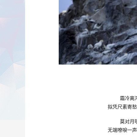
霜冷离
拟凭尺素寄愁
莫对月
无端嘹唳一声