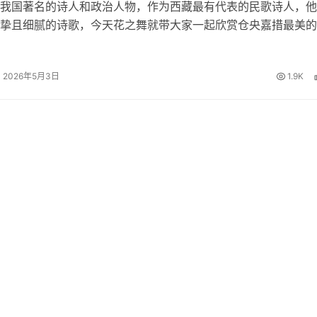
我国著名的诗人和政治人物，作为西藏最有代表的民歌诗人，他
挚且细腻的诗歌，今天花之舞就带大家一起欣赏仓央嘉措最美的
欢仓央嘉措的朋友一起来赏析品读。 仓央嘉措最美的十首诗 1
 那一刻，我升起风马，不…
2026年5月3日
1.9K