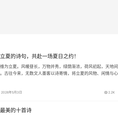
立夏的诗句，共赴一场夏日之约！
维为立夏。风暖昼长，万物并秀，绿荫渐浓，荷风初起，天地间
。古往今来，无数文人墨客以诗寄情，将立夏的风物、闲情与心
留下一首首清丽隽永的诗篇。今日，我们一同品读关于立夏的诗
里遇见最美的初夏。 四时天气…
2026年5月3日
2.2K
最美的十首诗