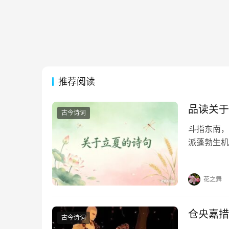
推荐阅读
品读关于
古今诗词
斗指东南，
派蓬勃生机
凝于笔端，
句，在墨香
花之舞
仓央嘉措
古今诗词