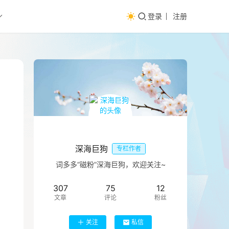
登录
注册
深海巨狗
专栏作者
词多多“磁粉”深海巨狗，欢迎关注~
307
75
12
文章
评论
粉丝
关注
私信