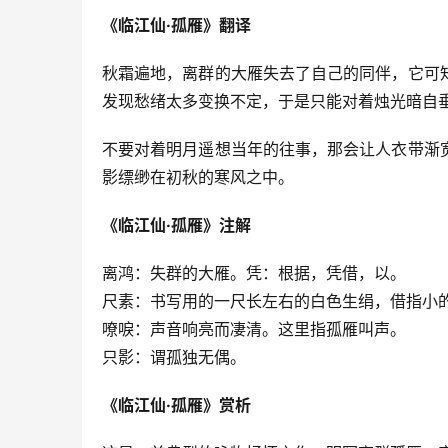
《临江仙·孤雁》翻译
秋霜遍地，离群的大雁失去了自己的同伴，它可
发现愁绪太多变换不定，于是只能对着烛光暗自
不要对着明月遥想当年的往事，那会让人衣带渐
影缥缈在初秋的寒风之中。
《临江仙·孤雁》注解
离鸿：失群的大雁。凭：根据，凭借，以。
尺素：书写用的一尺长左右的白色生绢，借指小
嘹唳：声音响亮而凄清。这里指孤雁叫声。
只影：谓孤独无偶。
《临江仙·孤雁》赏析