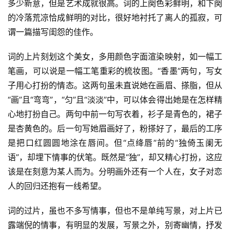
多少新意，但是艺术成就很高。词的上阕色彩鲜明，和下阕
的冷落荒凉恰成鲜明的对比，很好地衬托了离人的孤寂，可
谓一篇描写闺怨的佳作。
词的上片刻划这个美女，多用颜色字面渲染映射，如一幅工
笔画，可以说是一幅工笔重彩的梳妆图。“香墨”两句，写女
子用心打扮的情态。这两句虽未直说她在画眉、搽脂，但从
“画”且“弯弯”，“匀”且“淡淡”中，可以体会得出她是在怎样精
心地打扮自己。两句中前一句写衣着，衫子是青色的，裙子
是杏黄色的。后一句写她眉画好了，粉搽好了，最后的工序
是把口红圆圆地涂在唇间。但“点绛唇”前的“独倚玉阑无
语”，却埋下情事的伏笔。既然是“独”，却又精心打扮，这应
该是在刻意为某人而为。分明画外还有一个人在，女子对恋
人的回归还抱有一线希望。
词的过片，虽也不多写情事，但也不是单纯写景，对上片已
露端倪的情事，有明显的发展，写景之外，别寄幽情，抒发