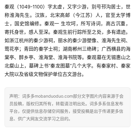
秦观（1049-1100）字太虚，又字少游，别号邗沟居士，世
称淮海先生。汉族，北宋高邮（今江苏）人，官至太学博
士，国史馆编修。秦观一 生坎坷，所写诗词，高古沉重，
寄托身世，感人至深。秦观生前行踪所至之处，多有遗迹。
如浙江杭州的秦少游祠，丽水的秦少游塑像、淮海先生祠、
莺花亭；青田的秦学士祠；湖南郴州三绝碑；广西横县的海
棠亭、醉乡亭、淮海堂、淮海书院等。秦观墓在无锡惠山之
北粲山上，墓碑上书“秦龙图墓”几个大字。有秦家村、秦家
大院以及省级文物保护单位古文游台。
声明：词多多mobanduoduo.com部分文字图片内容来源于会
员投稿，版权归其所有，转载请注明出处。词多多系信息发布
平台，仅提供信息存储空间服务，接受投稿是出于传递更多信
息、供广大网友交流学习之目的。