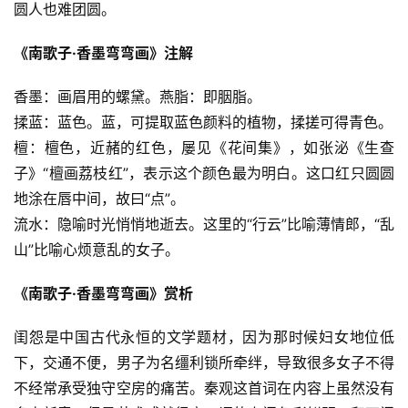
圆人也难团圆。
《南歌子·香墨弯弯画》注解
香墨：画眉用的螺黛。燕脂：即胭脂。
揉蓝：蓝色。蓝，可提取蓝色颜料的植物，揉搓可得青色。
檀：檀色，近赭的红色，屡见《花间集》，如张泌《生查
子》“檀画荔枝红”，表示这个颜色最为明白。这口红只圆圆
地涂在唇中间，故曰“点”。
流水：隐喻时光悄悄地逝去。这里的“行云”比喻薄情郎，“乱
山”比喻心烦意乱的女子。
《南歌子·香墨弯弯画》赏析
闺怨是中国古代永恒的文学题材，因为那时候妇女地位低
下，交通不便，男子为名缰利锁所牵绊，导致很多女子不得
不经常承受独守空房的痛苦。秦观这首词在内容上虽然没有