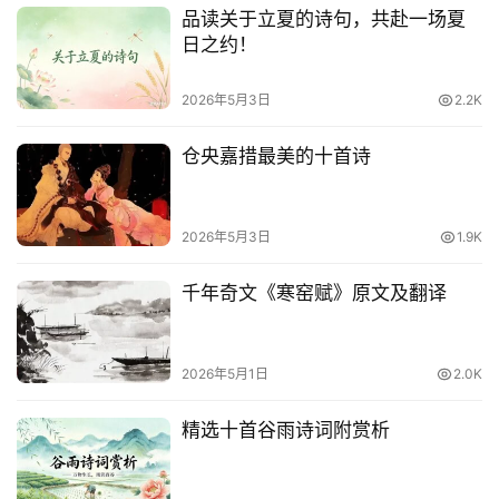
其
品读关于立夏的诗句，共赴一场夏
他
日之约！
词
语
2026年5月3日
2.2K
仓央嘉措最美的十首诗
2026年5月3日
1.9K
千年奇文《寒窑赋》原文及翻译
2026年5月1日
2.0K
精选十首谷雨诗词附赏析