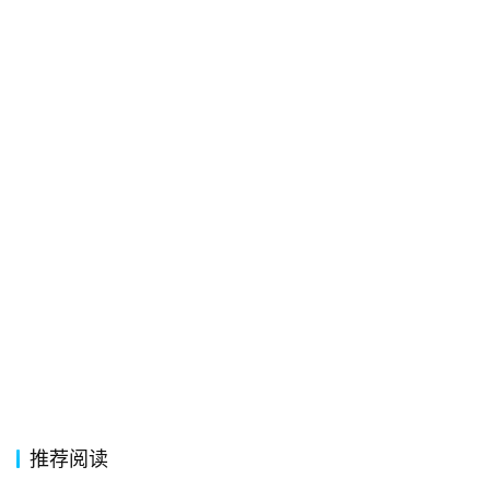
词
常
登录
注册
用
贺
词
网
络
热
词
电
影
台
词
推荐阅读