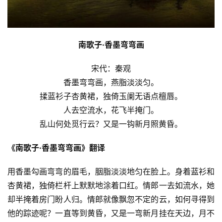
南歌子·香墨弯弯画
宋代：秦观
香墨弯弯画，燕脂淡淡匀。
揉蓝衫子杏黄裙，独倚玉阑无语点檀唇。
人去空流水，花飞半掩门。
乱山何处觅行云？又是一钩新月照黄昏。
《南歌子·香墨弯弯画》翻译
用香墨勾画弯弯的眉毛，胭脂淡淡地匀在脸上。身着蓝衫和
杏黄裙，独倚栏杆上默默地涂着口红。情郎一去如流水，她
却半掩着房门盼人归。情郎就像飘忽不定的云，如何寻得到
他的踪迹呢？一直等到黄昏，又是一弯新月挂在天边，月不