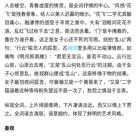
人去楼空、青春虚度的情思，是全词抒情的中心。“风扬“花
飞”是残春景象，给人以美人迟暮的暗示。“花飞”二字尤其触
目痛心，融凄惨的感受于寻常之景中，大有“泪眼问花花不
语，乱红飞过秋千去”之意，简洁而含蓄。“门”是半掩着的，
像在为谁开着，这正是女子心还不死的写照。结拍“乱山”两
句：“行云”喻恋人的踪影，古
诗词
里多用以比喻薄情郎，如
雍陶《明月照高楼》：“君若无定云，妾若不动山。云行出
山易，山逐云去难，”正是“乱山何处觅行云”的注脚。由于女
子心烦意乱，故视群山便成“乱山”，这是移情于物的结果。
女子最怕夜间孤苦，可偏偏又是一个黄昏来了，“又是”二字
蕴涵着这种等待和失望远不是一次了，愁怨之情溢于言表。
纵观全词，上片绮丽香艳，下片凄清淡远，而又以情上下贯
之。全词语言清丽，语意婉约，体现了鲜明的艺术风格。
秦观