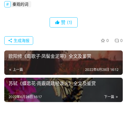
秦观的词
首
赞
(1)
页
好
生成海报
0
0
词
好
欧阳修《南歌子·凤髻金泥带》全文及鉴赏
句
上一篇
2022年6月28日 16:12
经
典
苏轼《蝶恋花·雨霰疏疏经泼火》全文及鉴赏
歌
词
2022年6月28日 16:17
下一篇
古
今
诗