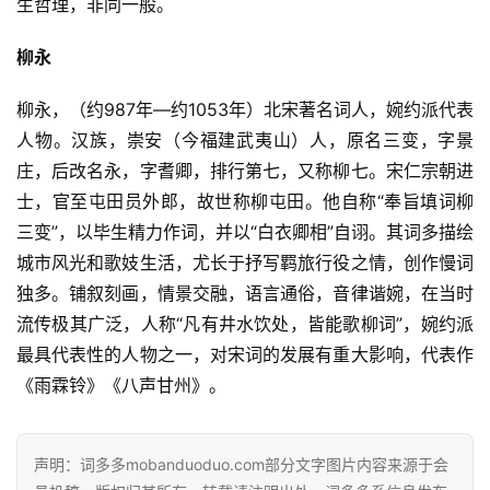
生哲理，非同一般。
柳永
柳永，（约987年—约1053年）北宋著名词人，婉约派代表
首
人物。汉族，崇安（今福建武夷山）人，原名三变，字景
页
庄，后改名永，字耆卿，排行第七，又称柳七。宋仁宗朝进
士，官至屯田员外郎，故世称柳屯田。他自称“奉旨填词柳
好
三变”，以毕生精力作词，并以“白衣卿相”自诩。其词多描绘
词
好
城市风光和歌妓生活，尤长于抒写羁旅行役之情，创作慢词
句
独多。铺叙刻画，情景交融，语言通俗，音律谐婉，在当时
流传极其广泛，人称“凡有井水饮处，皆能歌柳词”，婉约派
经
最具代表性的人物之一，对宋词的发展有重大影响，代表作 
典
《雨霖铃》《八声甘州》。
歌
词
声明：词多多mobanduoduo.com部分文字图片内容来源于会
古