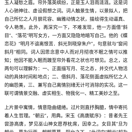
玉人凝愁之眉。帘外落英缤纷，正是玉人泪雨涟涟。这是词
人心驰神往、虚设假想之词。词人触景生情，以景拟人，把
自己所忆之人月貌花容、幽雅动情之状，描绘得生动逼真、
令人艳羡。此外，再深究一下，不难发现，他一方面借“斜
目”、“落花”明写女方，一方面又隐隐地暗写自己。他的《蝶
恋花》“明月不谙离恨苦．斜光到晓穿朱户”，句意就与“窗间
斜月”相同。词人因思念意中人而对月彻夜不眠之情可以推
知；他因不能入眠而踱至帘外看花之状也可想见。总之，这
两句可以理解为：一、正面描写月、花之态，并交代人物活
动的具体时间和地点；二、借斜月、落花侧面虚拟所忆之人
的幽怨美，三、兼写自己离情别绪无计可消除的实况。这一
联可谓情景交融、虚实相生、物我化一、精工美妙之至。
上片景中寓情，情意隐曲缱绻。过片则直抒胸臆，情中寄托
着人生哲理。“朝云”，用典。宋玉《高唐赋序》：昔者先王
尝游高唐，梦见巫山神女愿荐枕席，因幸之。女目其“旦为
朝云，暮为行雨，朝朝暮暮，阳台之下。”此词中“朝云”却为