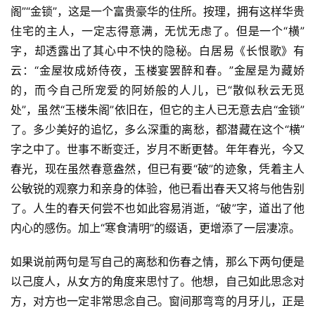
阁”“金锁”，这是一个富贵豪华的住所。按理，拥有这样华贵
住宅的主人，一定志得意满，无忧无虑了。但是一个“横”
字，却透露出了其心中不快的隐秘。白居易《长恨歌》有
云：“金屋妆成娇侍夜，玉楼宴罢醉和春。”金屋是为藏娇
的，而今自己所宠爱的阿娇般的人儿，已“散似秋云无觅
处”，虽然“玉楼朱阁”依旧在，但它的主人已无意去启“金锁”
了。多少美好的追忆，多么深重的离愁，都潜藏在这个“横”
字之中了。世事不断变迁，岁月不断更替。年年春光，今又
春光，现在虽然春意盎然，但已有要“破”的迹象，凭着主人
公敏锐的观察力和亲身的体验，他已看出春天又将与他告别
了。人生的春天何尝不也如此容易消逝，“破”字，道出了他
内心的感伤。加上“寒食清明”的缀语，更增添了一层凄凉。
如果说前两句是写自己的离愁和伤春之情，那么下两句便是
以己度人，从女方的角度来思忖了。他想，自己如此思念对
方，对方也一定非常思念自己。窗间那弯弯的月牙儿，正是