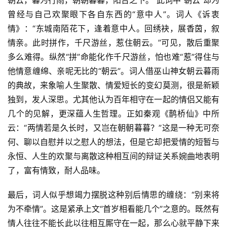
曾经与自己欢聚眼下各自东西的“意中人”。词人《诉衷
情》：“东城南陌花下，逢着意中人。回绣袂，展香茵，叙
情亲。此时拼作，千尺游丝，惹住朝云。”可见，散后重聚
多么难得。纵然“拼”命能化作千尺游丝，怕也难“惹”得住与
他情意缠绵、亲呢无比的“朝云”。词人借巫山神女朝云暮雨
的典故，来象喻人生聚散、情爱短长的变幻莫测，很是新颖
独到，发人深思。尤其他认为百年相守在一起的情侣又能有
几个的见解，更深蕴人生哲理。正如秦观《鹊桥仙》中所
云：“两情若是久长时，又岂在朝朝暮暮？”这是一种无可奈
何、聊以自慰并以之慰人的想法，但是它却把爱情的短暂与
永恒、人生的欢聚与离散这种相互间的辩证关系婉曲地表明
了，富有情致，耐人品味。
最后，词人似乎想竭力摆脱这种别后情思的缠绕：“别来将
为不牵情”。这是紧承上文“首岁相看能几个”之意的。既然有
情人往往不能长此以往相互厮守在一起，那么心就平静下来