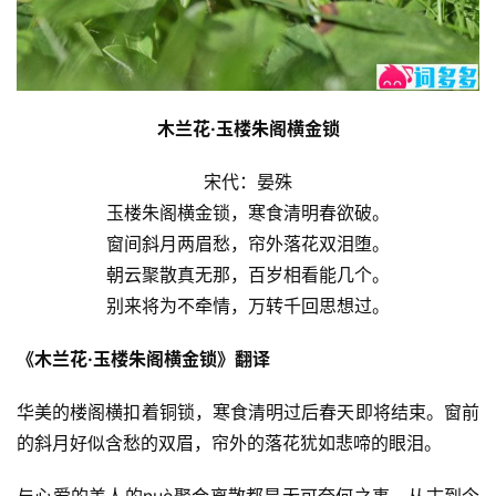
木兰花·玉楼朱阁横金锁
宋代：晏殊
玉楼朱阁横金锁，寒食清明春欲破。
窗间斜月两眉愁，帘外落花双泪堕。
朝云聚散真无那，百岁相看能几个。
别来将为不牵情，万转千回思想过。
《木兰花·玉楼朱阁横金锁》翻译
华美的楼阁横扣着铜锁，寒食清明过后春天即将结束。窗前
的斜月好似含愁的双眉，帘外的落花犹如悲啼的眼泪。
与心爱的美人的nuò聚合离散都是无可奈何之事，从古到今