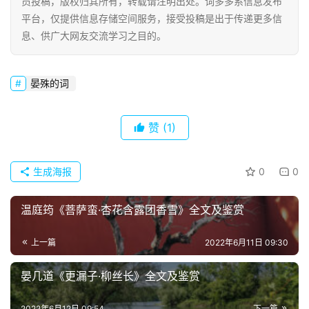
员投稿，版权归其所有，转载请注明出处。词多多系信息发布
今
平台，仅提供信息存储空间服务，接受投稿是出于传递更多信
诗
息、供广大网友交流学习之目的。
词
晏殊的词
常
登录
注册
用
贺
赞
(1)
词
网
生成海报
0
0
络
热
温庭筠《菩萨蛮·杏花含露团香雪》全文及鉴赏
词
上一篇
2022年6月11日 09:30
电
晏几道《更漏子·柳丝长》全文及鉴赏
影
台
2022年6月12日 09:54
下一篇