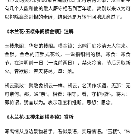
有几个人能和他的爱人厮守相看到百年呢。离别以来以为可
以排除离愁别恨的牵缠，结果还是万转千回地思念过了。
《木兰花·玉楼朱阁横金锁》注解
玉楼朱阁：华贵的楼阁。横金锁：比喻门庭冷清无人往来。
金锁，金色的连锁式花纹，一说指铜制的锁。寒食：寒食
节，在清明前一日（一说前两日），禁火冷食，节后另取新
火。春欲破：春天将尽。堕：落。
朝云聚散：聚散象朝云一样。朝云，名词作状语。无那：无
可奈何。那，通“奈”。相看：相守。看，守护照料。将为：
即将谓，犹言以为。表示测度和推断。思想：思念。
《木兰花·玉楼朱阁横金锁》赏析
写离情从身边景物着手，看似景语，实是情语。“玉楼”、“朱