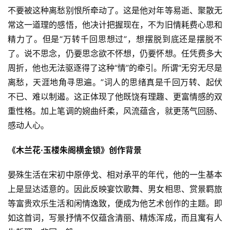
不要被这种离愁别恨所牵动了。这是他对年等易逝、聚散无
常这一道理的感悟，他决计把握现在，不为旧情耗费心思和
精力了。但是“万转千回思想过”，想摆脱到底还是摆脱不
了。说不思念，仍要思念欲不怀想，仍要怀想。任凭费多大
周折，他也无法驱逐得了这种“情”的牵引。所谓“无穷无尽是
离愁，天涯地角寻思遍。”词人的思绪真是千回万转、起伏
不已、难以制遏。这正体现了他既饶有理趣、更富情感的双
重性格。加上笔调的婉曲纤柔，风流蕴含，就更荡气回肠、
感动人心。
《木兰花·玉楼朱阁横金锁》创作背景
晏殊生活在宋初中原停戈、相对承平的年代，他的一生基本
上是显达适意的。因此反映宴饮歌舞、男女相思、赏景羁旅
等富贵欢乐生活和闲情逸致，便成为他艺术创作的主题。即
如这首词，写景抒情不仅蕴含清丽、精炼浑成，而且寓有人