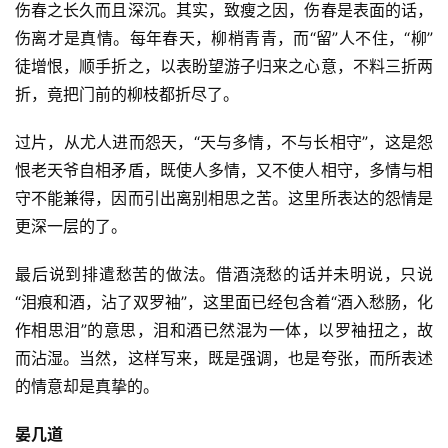
伤春之长久而且深沉。其实，致瘦之因，伤春是表面的话，
伤离才是真情。每年春天，柳梢青青，而“留”人不住，“柳”
徒增恨，顺手折之，以表盼望游子归来之心意，不料三折两
折，竟把门前的柳枝都折尽了。
过片，从尤人进而怨天，“天与多情，不与长相守”，这是怨
恨老天爷自相矛盾，既使人多情，又不使人相守，多情与相
守不能兼得，因而引出离别相思之苦。这里所表达的怨情是
更深一层的了。
最后说到排遣愁苦的做法。借酒浇愁的话并未明说，只说
“泪痕和酒，沾了双罗袖”，这里面已经包含着“酒入愁肠，化
作相思泪”的意思，泪和酒已然混为一体，以罗袖扭之，故
而沾湿。当然，这样写来，既是强调，也是夸张，而所表述
的情意却是真挚的。
晏几道