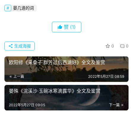
晏几道的词
赞
(1)
生成海报
0
0
欧阳修《采桑子·群芳过后西湖好》全文及鉴赏
上一篇
2022年5月27日 08:59
首
晏殊《浣溪沙·玉碗冰寒滴露华》全文及鉴赏
页
2022年5月27日 09:05
下一篇
好
词
好
句