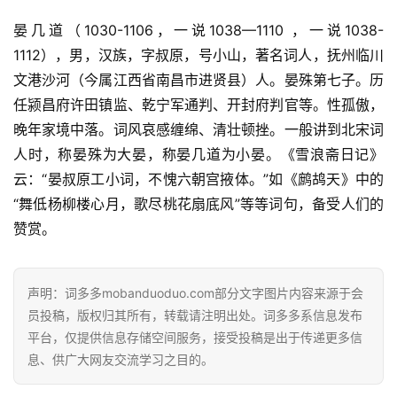
晏几道（1030-1106，一说1038—1110 ，一说1038-
1112），男，汉族，字叔原，号小山，著名词人，抚州临川
文港沙河（今属江西省南昌市进贤县）人。晏殊第七子。历
任颍昌府许田镇监、乾宁军通判、开封府判官等。性孤傲，
晚年家境中落。词风哀感缠绵、清壮顿挫。一般讲到北宋词
人时，称晏殊为大晏，称晏几道为小晏。《雪浪斋日记》
云：“晏叔原工小词，不愧六朝宫掖体。”如《鹧鸪天》中的
“舞低杨柳楼心月，歌尽桃花扇底风”等等词句，备受人们的
赞赏。
声明：词多多mobanduoduo.com部分文字图片内容来源于会
员投稿，版权归其所有，转载请注明出处。词多多系信息发布
平台，仅提供信息存储空间服务，接受投稿是出于传递更多信
息、供广大网友交流学习之目的。