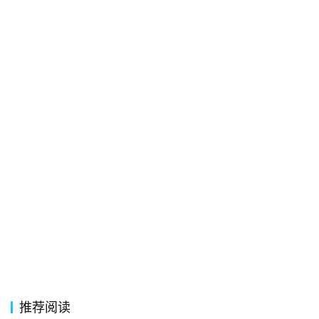
经
典
歌
词
古
今
诗
词
常
登录
注册
用
贺
词
网
推荐阅读