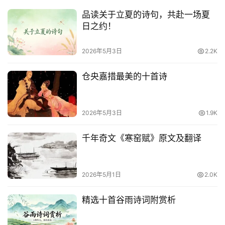
络
热
品读关于立夏的诗句，共赴一场夏
词
日之约！
2026年5月3日
2.2K
电
影
仓央嘉措最美的十首诗
台
词
2026年5月3日
1.9K
其
他
千年奇文《寒窑赋》原文及翻译
词
语
2026年5月1日
2.0K
精选十首谷雨诗词附赏析