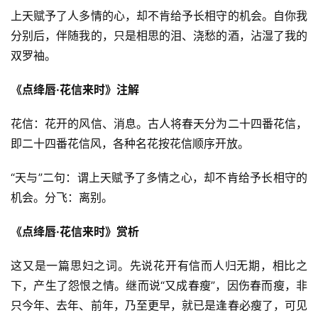
上天赋予了人多情的心，却不肯给予长相守的机会。自你我
分别后，伴随我的，只是相思的泪、浇愁的酒，沾湿了我的
双罗袖。
《点绛唇·花信来时》注解
花信：花开的风信、消息。古人将春天分为二十四番花信，
即二十四番花信风，各种名花按花信顺序开放。
“天与”二句：谓上天赋予了多情之心，却不肯给予长相守的
机会。分飞：离别。
《点绛唇·花信来时》赏析
这又是一篇思妇之词。先说花开有信而人归无期，相比之
下，产生了怨恨之情。继而说“又成春瘦”，因伤春而瘦，非
只今年、去年、前年，乃至更早，就已是逢春必瘦了，可见