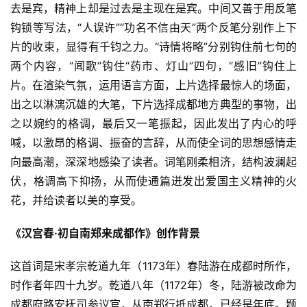
去是宾，精神上却是过去是主现在是宾。中间又善于用反笔
钩锁等写法，“人误许”“功名不信由天”两个反笔分别作上下
片的收束，显得有千钧之力。“诗情将略”分别钩住前七句的
两个内容，“闻歌”钩住“药市、灯山”四句，“感旧”钩住上
片。在渲染气氛，运用语言方面，上片选择最惊人的场面，
出之以淋漓沉雄的大笔，下片选择成都地方典型的事物，出
之以婉约的格调，最后又一笔振起，因此发出了内心的呼
喊，以激昂的格调、振奋的言辞，从而使全词的思想感情走
向最高潮，深深地感染了读者。词笔刚柔相济，结构波澜起
伏，格调高下抑扬，从而使通篇迸发出爱国主义精神的火
花，并给读者以美的享受。
《汉宫春·初自南郑来成都作》创作背景
这首词是宋孝宗乾道九年（1173年）春陆游在成都时所作，
时作者年四十九岁。乾道八年（1172年）冬，陆游被改命为
成都府路安抚司参议官，从南郑行抵成都，已经是年底。题