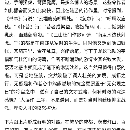
边，手缚猛虎，臂挥健鹰，是多么惊人的场景！这些令作者
如此振奋而又如此爽快，因此在陆游的诗作里，时常提到，
《书事》诗说：“云埋废苑呼鹰处。”《忽忽》诗：“呼鹰汉庙
秋。”《怀昔》诗：“昔者戍梁益，寝饭鞍马间，……挺剑剌
乳虎，血溅貂裘殷。”《三山杜门作歌》诗：“南沮水边秋射
虎。”写的都是在南郑从军时的生活。同时他又想到晚归野
帐，悲笳声里，雪花乱舞，兴醋落笔，写下了龙蛇飞动的字
幅和气壮河山的诗篇，作者不断涌动的激情令其兴致大发，
豪迈之感也就变成了笔下的淋漓沈雄。这当然是值得自豪的
啦。可是卷地狂飙，突然吹破了词人壮美的梦境。成都之
行，无疑是将作者心中熊熊燃烧的抗金意愿置于“无实现之
日”的冷宫之中，遂有了自己的文才武略，何补时艰的深深
感慨？“人误许”三字，不是谦词，而是对当时朝廷压抑主战
派、埋没人才的愤怒控诉。
下片跟上片形成鲜明的对照。在繁华的成都，药市灯山，百
花如锦，有人在那里沉醉。可是，在民族灾难深重的年代