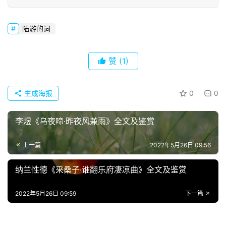
诗
词
陆游的词
常
登录
注册
用
赞
(1)
贺
词
生成海报
0
0
网
李煜《乌夜啼·昨夜风兼雨》全文及鉴赏
络
热
词
上一篇
2022年5月26日 09:56
纳兰性德《采桑子·谁翻乐府凄凉曲》全文及鉴赏
电
影
2022年5月26日 09:59
下一篇
台
词