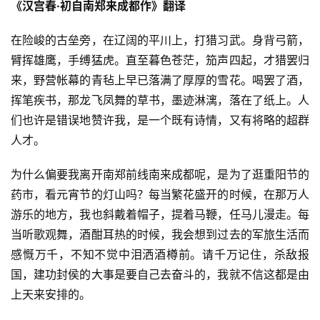
《汉宫春·初自南郑来成都作》翻译
在险峻的古垒旁，在辽阔的平川上，打猎习武。身背弓箭，
臂挥雄鹰，手缚猛虎。直至暮色苍茫，笳声四起，才猎罢归
来，野营帐幕的青毡上早已落满了厚厚的雪花。喝罢了酒，
挥笔疾书，那龙飞凤舞的草书，墨迹淋漓，落在了纸上。人
们也许是错误地赞许我，是一个既有诗情，又有将略的超群
人才。
为什么偏要我离开南郑前线南来成都呢，是为了逛重阳节的
药市，看元宵节的灯山吗？每当繁花盛开的时候，在那万人
游乐的地方，我也斜戴着帽子，提着马鞭，任马儿漫走。每
当听歌观舞，酒酣耳热的时候，我会想到过去的军旅生活而
感慨万千，不知不觉中泪洒酒樽前。请千万记住，杀敌报
国，建功封侯的大事是要自己去奋斗的，我就不信这都是由
上天来安排的。