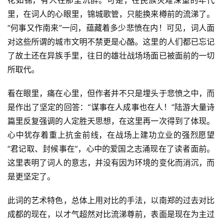
里，在词人的心眼里，锦城歌管，只能换来樽前的流涕了。
“何事又作南来”一问，蕴藏着多少悲愤在内！可见，词人面
对这些所谓的城市文明不禁更是心酪。这里的人们都已忘记
了故土还在异族手里，往日的雄壮战场场面已被面前的一切
所取代。
看在眼里，痛在心里，但作者并不只是埋头于悲愤之中，而
是作出了坚定的回答：“谋事在人成事也在人！”陆游大量诗
篇里反复强调的人定胜天思想，在这里再一次得到了体现。
心中犹存着重上抗金前线，在战场上建功立业的强烈愿望
“君记取、封候事在”，心中的爱国之志涌现在了读者面前。
这里表明了词人的意志，并没有因为环境的变化而消沉，而
是更坚定了。
此词的艺术特色，总体上用对比的手法，以南郑的过去对比
成都的现在，以才气超然对比流涕尊前，表面是现在为主过