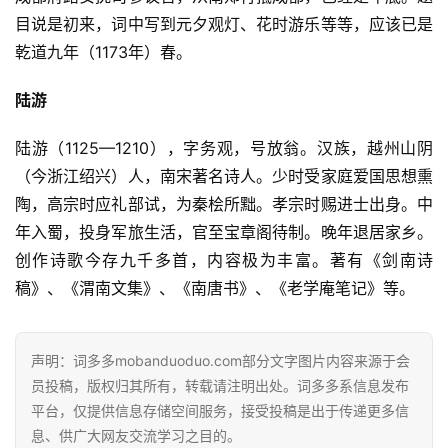
目说是初来，词中写到元夕观灯、花时游乐等等，应该已是
乾道九年（1173年）春。
首
陆游
页
陆游（1125—1210），字务观，号放翁。汉族，越州山阴
好
（今浙江绍兴）人，南宋著名诗人。少时受家庭爱国思想熏
词
陶，高宗时应礼部试，为秦桧所黜。孝宗时赐进士出身。中
好
句
年入蜀，投身军旅生活，官至宝章阁待制。晚年退居家乡。
创作诗歌今存九千多首，内容极为丰富。著有《剑南诗
经
稿》、《渭南文集》、《南唐书》、《老学庵笔记》等。
典
歌
词
声明：词多多mobanduoduo.com部分文字图片内容来源于会
员投稿，版权归其所有，转载请注明出处。词多多系信息发布
古
平台，仅提供信息存储空间服务，接受投稿是出于传递更多信
今
息、供广大网友交流学习之目的。