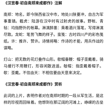
《汉宫春·初自南郑来成都作》注解
南郑：地名，即今陕西省汉中市，地处川陕要冲，自古为军
事重镇。截虎：陆游在汉中时有过射虎的故事。野帐、青
毡：均指野外的帐幕。淋漓醉墨：乘着酒兴落笔，写得淋漓
尽致。龙蛇：笔势飞舞的样子。蛮笺：古时四川产的彩色笺
纸。许：推许、赞许。诗情将略：作诗的才能，用兵作战的
谋略。
灯山：把无数的花灯叠作山形。欹帽垂鞭：帽子歪戴着，骑
马缓行不用鞭打，形容闲散逍遥。敧帽：指歪戴着帽子。
欹：歪戴。不信由天：不相信要由天意来决定。
《汉宫春·初自南郑来成都作》赏析
此词的上片，表明作者对在南郑时期的一段从军生活，是这
样的珍视而回味着。他想到在那辽阔的河滩上，峥嵘的古垒