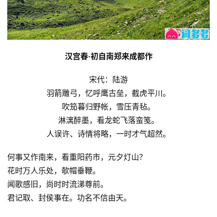
汉宫春·初自南郑来成都作
宋代：陆游
羽箭雕弓，忆呼鹰古垒，截虎平川。
吹笳暮归野帐，雪压青毡。
淋漓醉墨，看龙蛇飞落蛮笺。
人误许、诗情将略，一时才气超然。
何事又作南来，看重阳药市，元夕灯山？
花时万人乐处，欹帽垂鞭。
闻歌感旧，尚时时流涕尊前。
君记取、封侯事在。功名不信由天。