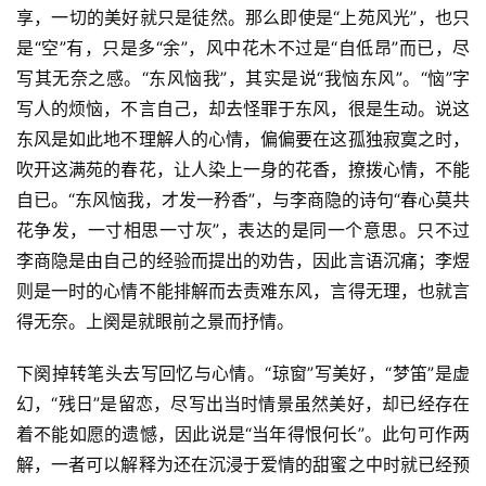
享，一切的美好就只是徒然。那么即使是“上苑风光”，也只
是“空”有，只是多“余”，风中花木不过是“自低昂”而已，尽
写其无奈之感。“东风恼我”，其实是说“我恼东风”。“恼”字
写人的烦恼，不言自己，却去怪罪于东风，很是生动。说这
东风是如此地不理解人的心情，偏偏要在这孤独寂寞之时，
吹开这满苑的春花，让人染上一身的花香，撩拨心情，不能
自已。“东风恼我，才发一矜香”，与李商隐的诗句“春心莫共
花争发，一寸相思一寸灰”，表达的是同一个意思。只不过
李商隐是由自己的经验而提出的劝告，因此言语沉痛；李煜
则是一时的心情不能排解而去责难东风，言得无理，也就言
得无奈。上阕是就眼前之景而抒情。
下阕掉转笔头去写回忆与心情。“琼窗”写美好，“梦笛”是虚
幻，“残日”是留恋，尽写出当时情景虽然美好，却已经存在
着不能如愿的遗憾，因此说是“当年得恨何长”。此句可作两
解，一者可以解释为还在沉浸于爱情的甜蜜之中时就已经预