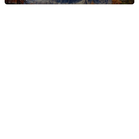
网
络
热
词
电
影
台
词
其
他
词
语