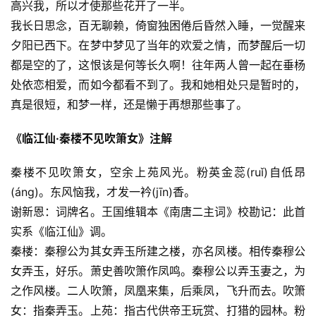
高兴我，所以才使那些花开了一半。
我长日思念，百无聊赖，倚窗独困倦后昏然入睡，一觉醒来
夕阳已西下。在梦中梦见了当年的欢爱之情，而梦醒后一切
都是空的了，这恨该是何等长久啊！往年两人曾一起在垂杨
处依恋相爱，而如今都看不到了。我和她相处只是暂时的，
真是很短，和梦一样，还是懒于再想那些事了。
《临江仙·秦楼不见吹箫女》注解
秦楼不见吹箫女，空余上苑风光。粉英金蕊(ruǐ)自低昂
(áng)。东风恼我，才发一衿(jīn)香。
谢新恩：词牌名。王国维辑本《南唐二主词》校勘记：此首
实系《临江仙》调。
秦楼：秦穆公为其女弄玉所建之楼，亦名凤楼。相传秦穆公
女弄玉，好乐。萧史善吹箫作凤鸣。秦穆公以弄玉妻之，为
之作风楼。二人吹箫，凤凰来集，后乘凤，飞升而去。吹箫
女：指秦弄玉。上苑：指古代供帝王玩赏、打猎的园林。粉