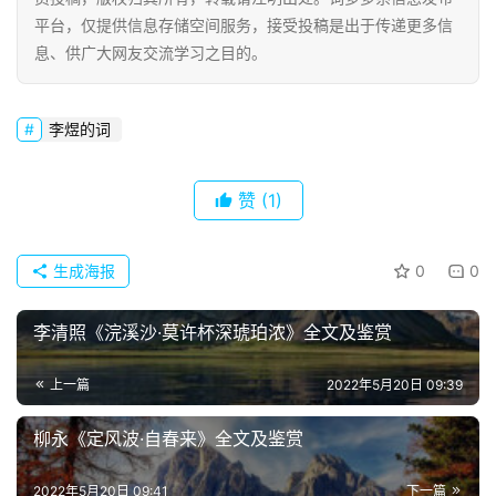
好
平台，仅提供信息存储空间服务，接受投稿是出于传递更多信
句
息、供广大网友交流学习之目的。
经
典
李煜的词
歌
词
赞
(1)
古
今
生成海报
0
0
诗
词
李清照《浣溪沙·莫许杯深琥珀浓》全文及鉴赏
常
上一篇
2022年5月20日 09:39
登录
注册
用
贺
柳永《定风波·自春来》全文及鉴赏
词
2022年5月20日 09:41
下一篇