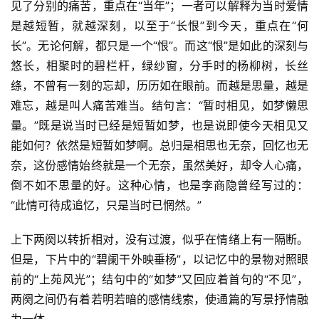
见了分别的痛苦，重点在“当年”；一者可以解释为当时爱情
是越短暂，就越深刻，以至于“长恨”到今天，重点在“何
长”。无论何解，都只是一个“恨”。而这“恨”是如此的深刻与
悠长，相聚时的碧栏杆，绿纱窗，分手时的杨柳树，长丝
绦，不曾有一刻的忘却，历历如在眼前。而越是思量，越是
难忘，越是叫人痛苦难当。结句言：“暂时相见，如梦懒思
量。”既是说当时已经是短暂如梦，也是说即使今天相见又
能如何？依然是短暂如梦啊。总归是相思也无奈，回忆也无
奈，这份感情始终就是一个无奈，虽然美好，却令人心痛，
倒不如不思量的好。这种心情，也是李商隐曾经写过的：
“此情可待成追忆，只是当时已惘然。”
上下两阕以转折相对，没有过渡，似乎在情绪上有一隔断。
但是，下片中的“碧阑干外映垂杨”，以记忆中的景物对照眼
前的“上苑风光”；结句中的“如梦”又回应着首句的“不见”，
两阕之间仍有着若明若暗的感情线索，使通篇的写景抒情融
为一体。