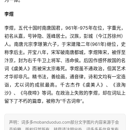
李煜
李煜，五代十国时南唐国君，961年-975年在位，字重光，
初名从嘉，号钟隐、莲峰居士。汉族，彭城（今江苏徐州）
人。南唐元宗李璟第六子，于宋建隆二年(961年)继位，史
称李后主。开宝八年，宋军破南唐都城，李煜降宋，被俘至
汴京，封为右千牛卫上将军、违命侯。后因作感怀故国的名
词《虞美人》而被宋太宗毒死。李煜虽不通政治，但其艺术
才华却非凡。精书法，善绘画，通音律，诗和文均有一定造
诣，尤以词的成就最高。千古杰作《虞美人》、《浪淘
沙》、《乌夜啼》等词。在政治上失败的李煜，却在词坛上
首
留下了不朽的篇章，被称为“千古词帝”。
页
好
声明：词多多mobanduoduo.com部分文字图片内容来源于会
词
员投稿，版权归其所有，转载请注明出处。词多多系信息发布