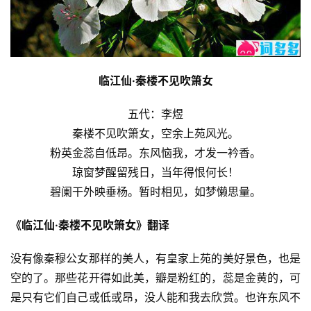
临江仙·秦楼不见吹箫女
五代：李煜
秦楼不见吹箫女，空余上苑风光。
粉英金蕊自低昂。东风恼我，才发一衿香。
琼窗梦醒留残日，当年得恨何长！
碧阑干外映垂杨。暂时相见，如梦懒思量。
《临江仙·秦楼不见吹箫女》翻译
没有像秦穆公女那样的美人，有皇家上苑的美好景色，也是
空的了。那些花开得如此美，瓣是粉红的，蕊是金黄的，可
是只有它们自己或低或昂，没人能和我去欣赏。也许东风不