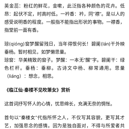
英金蕊：粉红的鲜花，金嗽，此泛指各种颜色的花卉。低
昂：起伏不定，时高时低。一衿香：衿，同“襟”。是以人的
感受说明香的程度。一般指不能指出形状的事物。一襟香，
指堂前一面有香。
琼(qióng)窗梦醒留残日，当年得恨何长！碧阑(lán)干外映
垂杨。暂时相见，如梦懒思量。
琼窗：华美精致的窗子。梦醒：一本无“醒”字。碧阑干：绿
色栏杆。垂杨：垂柳。古诗文中杨、柳常通用。思量
（liáng）：想念，相思。
《临江仙·秦楼不见吹箫女》赏析
这首词抒写怀人的心情，忧思绵长，充满无奈的惆怅。
首句以“秦楼女”代指所怀之人，不仅写其容貌，更写其才
艺，加强思念的感情。因为是独自面对，不得与所爱者共