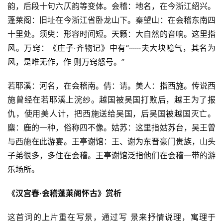
韵，后段十句六仄韵等变体。会稽：地名，在今浙江绍兴。
蓬莱阁：旧址在今浙江省卧龙山下。秦望山：在会稽东南四
十里处。须臾：形容时间短。天籁：大自然的音响。这里指
风。万窍：《庄子·齐物记》中有“······夫大块噫气，其名为
风，是唯无作，作 则万窍怒号。”
若耶溪：河名，在会稽南。倩：请。美人：指西施。传说西
施曾经在若耶溪上浣纱。越国被吴国打败后，越王为了报
仇，使用美人计，把西施送给吴国，后吴国被越国灭亡。
麋：鹿的一种，俗称四不像。姑苏：这里指姑苏台，吴王曾
与西施在此游宴。王亭谢馆：王、谢为东晋豪门贵族，山头
子弟很多，多住在会稽。王亭谢馆泛指他们在会稽一带的游
乐场所。
《汉宫春·会稽蓬莱阁怀古》赏析
这首词的上片重在写景，通过写 景来抒情说理，寓理于