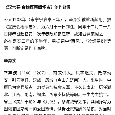
《汉宫春·会稽蓬莱阁怀古》创作背景
公元1203年（宋宁宗嘉泰三年），辛弃疾被重新起用。据
《宝庆会稽续志》，为六月十一日到任，同年十二月二十八
日即奉召赴临安，次年春改知镇江府，故知登蓬莱阁之举，
必在嘉泰三年的下半年，另据词中“西风”、“冷烟寒树”等
语，可断定是作于晚秋。
首
页
辛弃疾
好
辛弃疾（1140－1207），南宋词人。原字坦夫，改字幼
词
安，别号稼轩，汉族，历城（今山东济南）人。出生时，中
好
原已为金兵所占。21岁参加抗金义军，不久归南宋。历任湖
句
北、江西、湖南、福建、浙东安抚使等职。一生力主抗金。
曾上《美芹十论》与《九议》，条陈战守之策。其词抒写力
经
图恢复国家统一的爱国热情，倾诉壮志难酬的悲愤，对当时
典