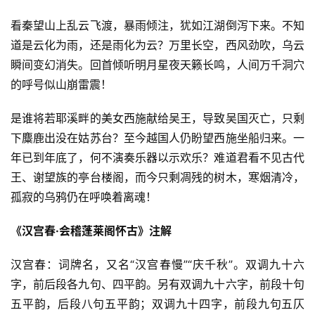
看秦望山上乱云飞渡，暴雨倾注，犹如江湖倒泻下来。不知
道是云化为雨，还是雨化为云？万里长空，西风劲吹，乌云
瞬间变幻消失。回首倾听明月星夜天籁长鸣，人间万千洞穴
的呼号似山崩雷震！
是谁将若耶溪畔的美女西施献给吴王，导致吴国灭亡，只剩
下麋鹿出没在姑苏台？至今越国人仍盼望西施坐船归来。一
年已到年底了，何不演奏乐器以示欢乐？难道君看不见古代
王、谢望族的亭台楼阁，而今只剩凋残的树木，寒烟清冷，
孤寂的乌鸦仍在呼唤着离魂！
《汉宫春·会稽蓬莱阁怀古》注解
汉宫春：词牌名，又名“汉宫春慢”“庆千秋”。双调九十六
字，前后段各九句、四平韵。另有双调九十六字，前段十句
五平韵，后段八句五平韵；双调九十四字，前段九句五仄