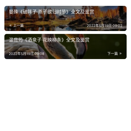
电
晏殊《破阵子·燕子欲归时节》全文及鉴赏
影
台
上一篇
2022年5月19日 09:02
词
温庭筠《酒泉子·花映柳条》全文及鉴赏
其
他
2022年5月19日 09:08
下一篇
词
语