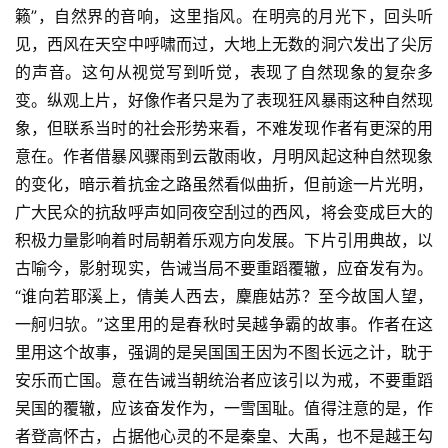
籁”，自然界的音响，这里指风。在明亮的月光下，回头听
见，西风在天空中呼啸而过，大地上无数的洞穴发出了尖厉
的声音。这句从视觉写到听觉，表现了自然现象的复杂多
变。纵观上片，好像作者只是为了表现狂风暴雨这种自然现
象，但联系当时的社会形势来看，不难发现作者有更深的用
意在。作者借暴风骤雨到云散雨收，月明风起这种自然现象
的变化，暗示着抗金之路虽然看似曲折，但前途一片光明，
广大民众的抗敌呼声如同夜空刮过的西风，将会变成巨大的
积极力量影响着时局朝着乐观方向发展。下片引用典故，以
古喻今，影射现实，告诫当局不要重蹈覆辙，应奋发有为。
“谁向若耶溪上，倩美人西去，麇鹿姑苏？至今故国人望，
一舸归欤。”这里用的是春秋时吴越争霸的故事。作者在这
里用这个故事，强调的是吴国国王因为不图长远之计，耽于
安乐而亡国。意在告诫当朝统治者应该引以为戒，不要重蹈
吴国的覆辙，应该奋发作为，一雪国耻。值得注意的是，作
者登高怀古，占据他心灵的不是秦皇、大禹，也不是越王勾