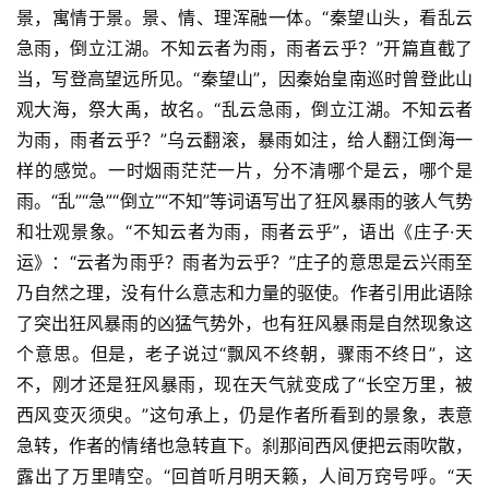
景，寓情于景。景、情、理浑融一体。“秦望山头，看乱云
急雨，倒立江湖。不知云者为雨，雨者云乎？”开篇直截了
当，写登高望远所见。“秦望山”，因秦始皇南巡时曾登此山
观大海，祭大禹，故名。“乱云急雨，倒立江湖。不知云者
为雨，雨者云乎？”乌云翻滚，暴雨如注，给人翻江倒海一
样的感觉。一时烟雨茫茫一片，分不清哪个是云，哪个是
雨。“乱”“急”“倒立”“不知”等词语写出了狂风暴雨的骇人气势
和壮观景象。“不知云者为雨，雨者云乎”，语出《庄子·天
运》：“云者为雨乎？雨者为云乎？”庄子的意思是云兴雨至
乃自然之理，没有什么意志和力量的驱使。作者引用此语除
了突出狂风暴雨的凶猛气势外，也有狂风暴雨是自然现象这
个意思。但是，老子说过“飘风不终朝，骤雨不终日”，这
不，刚才还是狂风暴雨，现在天气就变成了“长空万里，被
西风变灭须臾。”这句承上，仍是作者所看到的景象，表意
急转，作者的情绪也急转直下。刹那间西风便把云雨吹散，
露出了万里晴空。“回首听月明天籁，人间万窍号呼。“天