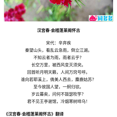
汉宫春·会稽蓬莱阁怀古
宋代：辛弃疾
秦望山头，看乱云急雨，倒立江湖。
不知云者为雨，雨者云乎？
长空万里，被西风变灭须臾。
回首听月明天籁，人间万窍号呼。
谁向若耶溪上，倩美人西去，麋鹿姑苏？
至今故国人望，一舸归欤。
岁云暮矣，问何不鼓瑟吹竽？
君不见王亭谢馆，冷烟寒树啼乌！
《汉宫春·会稽蓬莱阁怀古》翻译