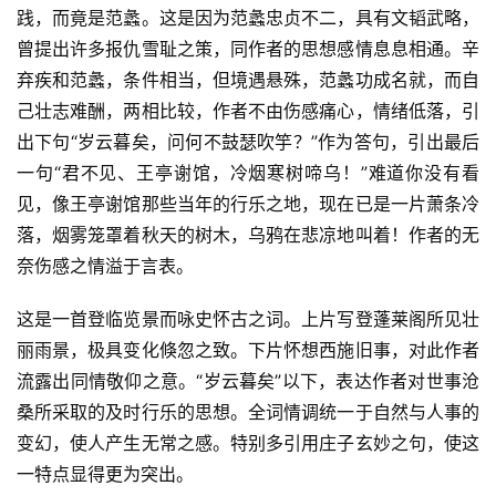
践，而竟是范蠡。这是因为范蠡忠贞不二，具有文韬武略，
曾提出许多报仇雪耻之策，同作者的思想感情息息相通。辛
弃疾和范蠡，条件相当，但境遇悬殊，范蠡功成名就，而自
己壮志难酬，两相比较，作者不由伤感痛心，情绪低落，引
出下句“岁云暮矣，问何不鼓瑟吹竽？”作为答句，引出最后
一句“君不见、王亭谢馆，冷烟寒树啼乌！”难道你没有看
见，像王亭谢馆那些当年的行乐之地，现在已是一片萧条冷
落，烟雾笼罩着秋天的树木，乌鸦在悲凉地叫着！作者的无
奈伤感之情溢于言表。
这是一首登临览景而咏史怀古之词。上片写登蓬莱阁所见壮
丽雨景，极具变化倏忽之致。下片怀想西施旧事，对此作者
流露出同情敬仰之意。“岁云暮矣”以下，表达作者对世事沧
桑所采取的及时行乐的思想。全词情调统一于自然与人事的
变幻，使人产生无常之感。特别多引用庄子玄妙之句，使这
一特点显得更为突出。