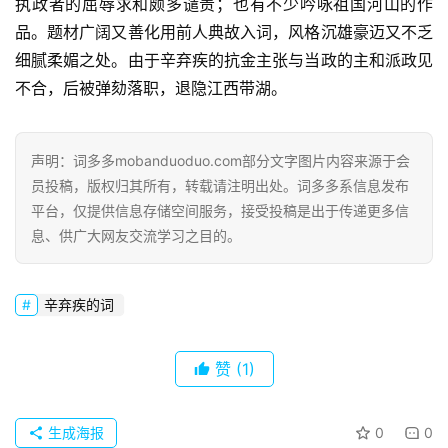
执政者的屈辱求和颇多谴责；也有不少吟咏祖国河山的作
歌
品。题材广阔又善化用前人典故入词，风格沉雄豪迈又不乏
词
细腻柔媚之处。由于辛弃疾的抗金主张与当政的主和派政见
古
不合，后被弹劾落职，退隐江西带湖。
今
诗
词
声明：词多多mobanduoduo.com部分文字图片内容来源于会
员投稿，版权归其所有，转载请注明出处。词多多系信息发布
平台，仅提供信息存储空间服务，接受投稿是出于传递更多信
常
登录
注册
息、供广大网友交流学习之目的。
用
贺
词
辛弃疾的词
网
络
赞
(1)
热
词
生成海报
0
0