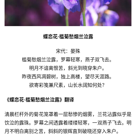
蝶恋花·槛菊愁烟兰泣露
宋代：晏殊
槛菊愁烟兰泣露，罗幕轻寒，燕子双飞去。
明月不谙离恨苦，斜光到晓穿朱户。
昨夜西风凋碧树，独上高楼，望尽天涯路。
欲寄彩笺兼尺素，山长水阔知何处？
《蝶恋花·槛菊愁烟兰泣露》翻译
清晨栏杆外的菊花笼罩着一层愁惨的烟雾，兰花沾露似乎是
饮泣的露珠。罗幕之间透露着缕缕轻寒，一双燕子飞去。明
月不明白离别之苦，斜斜的银辉直到破晓还穿入朱户。