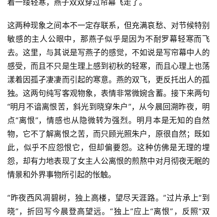
着一缕轻寒，燕子双双穿过帘幕飞走了。
这两种现象之间本不一定存联系，但充满哀愁、对节候特别
敏感的主人公眼中，那燕子似乎是因为不耐罗幕轻寒而飞
去。这里，与其说是写燕子的感觉，不如说是写帘幕中人的
感受，而且不只是生理上感到初秋的轻寒，而且心理上也荡
漾着因孤孑凄凄而引起的寒意。燕的双飞，更反托出人的孤
独。这两句纯写客观物象，表情非常微婉含蓄。接下来两句
“明月不谙离恨苦，斜光到晓穿朱户”，从今晨回溯昨夜，明
点“离恨”，情感也从隐微转为强烈。明月本是无知的自然
物，它不了解离恨之苦，而只顾光照朱户，原很自然；既如
此，似乎不应怨恨它，但却偏要怨。这种仿佛是无理的埋
怨，却有力地表现了女主人公离恨的煎熬中对月彻夜无眠的
情景和外界事物所引起的怅触。
“昨夜西风凋碧树，独上高楼，望尽天涯路。”过片承上“到
晓”，折回写今晨登高望远。“独上”应上“离恨”，反照“双