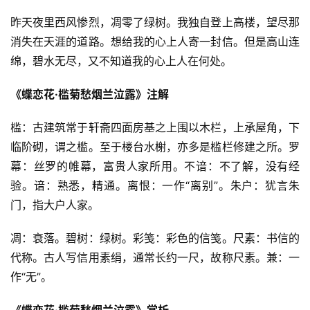
昨天夜里西风惨烈，凋零了绿树。我独自登上高楼，望尽那
消失在天涯的道路。想给我的心上人寄一封信。但是高山连
绵，碧水无尽，又不知道我的心上人在何处。
《蝶恋花·槛菊愁烟兰泣露》注解
槛：古建筑常于轩斋四面房基之上围以木栏，上承屋角，下
临阶砌，谓之槛。至于楼台水榭，亦多是槛栏修建之所。罗
幕：丝罗的帷幕，富贵人家所用。不谙：不了解，没有经
验。谙：熟悉，精通。离恨：一作“离别”。朱户：犹言朱
门，指大户人家。
凋：衰落。碧树：绿树。彩笺：彩色的信笺。尺素：书信的
代称。古人写信用素绢，通常长约一尺，故称尺素。兼：一
作“无”。
《蝶恋花·槛菊愁烟兰泣露》赏析