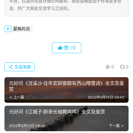
好
平台，仅提供信息存储空间服务，接受投稿是出于传递更多信
句
息、供广大网友交流学习之目的。
经
晏殊的词
典
歌
词
赞
(1)
古
生成海报
0
0
今
诗
词
元好问《浣溪沙·往年宏辞御题有西山晴雪诗》全文及鉴
赏
上一篇
2022年5月10日 09:42
常
登录
注册
用
元好问《江城子·醉来长袖舞鸡鸣》全文及鉴赏
贺
词
2022年5月10日 09:46
下一篇