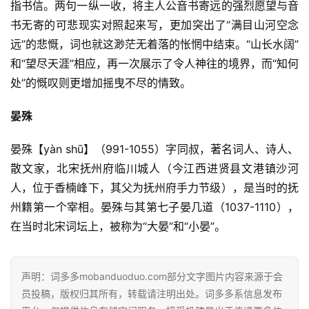
指书信。两句一纵一收，将主人公音书寄远的强烈愿望与音
书无寄的可悲现实对照起来写，更加突出了“满目山河空念
远”的悲慨，词也就这渺茫无着落的怅惘中结束。“山长水阔”
和“望尽天涯”相应，再一次展示了令人神往的境界，而“知何
处”的慨叹则更增加摇曳不尽的情致。
晏殊
晏殊【yàn shū】（991-1055）字同叔，著名词人、诗人、
散文家，北宋抚州府临川城人（今江西进贤县文港镇沙河
人，位于香楠峰下，其父为抚州府手力节级），是当时的抚
州籍第一个宰相。晏殊与其第七子晏几道（1037-1110），
首
在当时北宋词坛上，被称为“大晏”和“小晏”。
页
好
声明：词多多mobanduoduo.com部分文字图片内容来源于会
词
员投稿，版权归其所有，转载请注明出处。词多多系信息发布