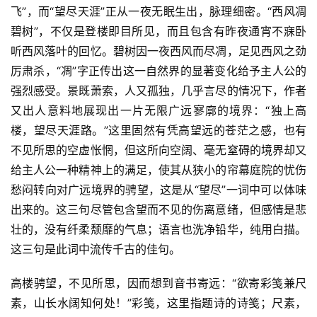
飞”，而“望尽天涯”正从一夜无眠生出，脉理细密。“西风凋
碧树”，不仅是登楼即目所见，而且包含有昨夜通宵不寐卧
听西风落叶的回忆。碧树因一夜西风而尽凋，足见西风之劲
厉肃杀，“凋”字正传出这一自然界的显著变化给予主人公的
强烈感受。景既萧索，人又孤独，几乎言尽的情况下，作者
又出人意料地展现出一片无限广远寥廓的境界：“独上高
楼，望尽天涯路。”这里固然有凭高望远的苍茫之感，也有
不见所思的空虚怅惘，但这所向空阔、毫无窒碍的境界却又
给主人公一种精神上的满足，使其从狭小的帘幕庭院的忧伤
愁闷转向对广远境界的骋望，这是从“望尽”一词中可以体味
出来的。这三句尽管包含望而不见的伤离意绪，但感情是悲
壮的，没有纤柔颓靡的气息；语言也洗净铅华，纯用白描。
这三句是此词中流传千古的佳句。
高楼骋望，不见所思，因而想到音书寄远：“欲寄彩笺兼尺
素，山长水阔知何处！”彩笺，这里指题诗的诗笺；尺素，