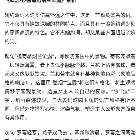
婉约派词人许多伤离怀远之作中，这是一首颇负盛名的词。
它不仅具有情致深婉的共同特点，而且具有一般婉约词少见
的寥阔高远的特色。它不离婉约词，却又某些方面超越了婉
约词。
起句“槛菊愁烟兰泣露”，写秋晓庭圃中的景物。菊花笼罩着
一层轻烟薄雾，看上去似乎脉脉含愁；兰花上沾有露珠，看
起来又像默默饮泣。兰和菊本就含有某种象喻色彩（象喻品
格的幽洁），这里用“愁烟”“泣露”将它们人格化，将主观感
情移于客观景物，透露女主人公自己的哀愁。“愁”“泣”二
字，刻画痕迹较显，与大晏词珠圆玉润的语言风格有所不
同，但借外物抒写心情、渲染气氛、塑造主人公形象方面自
有其作用。
次句“罗幕轻寒，燕子双飞去”，写新秋清晨，罗幕之间荡漾