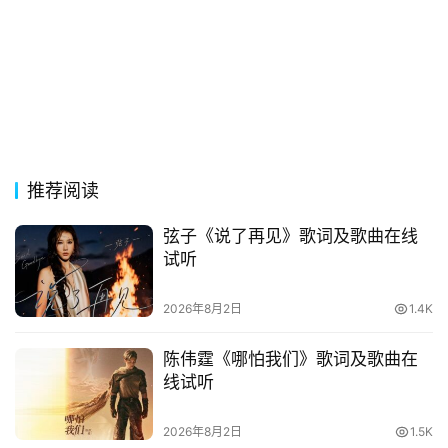
贺
词
网
络
热
词
推荐阅读
电
影
弦子《说了再见》歌词及歌曲在线
台
试听
词
2026年8月2日
1.4K
其
陈伟霆《哪怕我们》歌词及歌曲在
他
线试听
词
语
2026年8月2日
1.5K