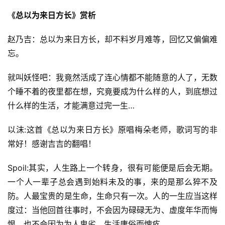
《总以为来日方长》赏析
赵乃吉：总以为来日方长，却不料岁月难等，回忆又偏偏难
忘。
就叫妖怪吧：我竟然活成了连心情都不能随意的人了，无数
个睡不着的夜里都在想，究竟要成为什么样的人，到底想过
什么样的生活，才能满意过完一生…
以沫:这首《总以为来日方长》原唱梅朵老师，歌词写的非
常好！感谢吉吉的翻唱！
Spoil:其实，人生路上一个转身，很有可能便是后会无期。
一个人一辈子总会遇到始料未及的事，来的是那么猝不及
防。人最宝贵的是生命，生命只有一次。人的一生应当这样
度过：当他回首往事时，不会因为碌碌无为、虚度年华而悔
恨，也不会因为为人卑劣、生活庸俗而愧疚。