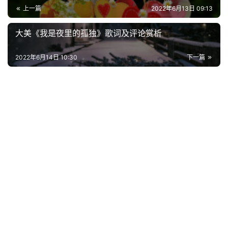
上一篇
2022年6月13日 09:13
好
词
大美《我是夜里的孤独》歌词及评论赏析
好
句
2022年6月14日 10:30
下一篇
经
典
歌
词
古
今
诗
词
常
登录
注册
用