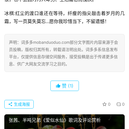
冰棋:红尘的渡口谁还在等待，纤瘦的指尖敲击着岁月的几
霜，写一页莫失莫忘...愿你我珍惜当下，不留遗憾！
声明：词多多mobanduoduo.com部分文字图片内容来源于会
员投稿，版权归其所有，转载请注明出处。词多多系信息发布
平台，仅提供信息存储空间服务，接受投稿是出于传递更多信
息、供广大网友交流学习之目的。
赞
(1)
生成海报
0
0
首
页
张茜、半吨兄弟《爱似水仙》歌词及评论赏析