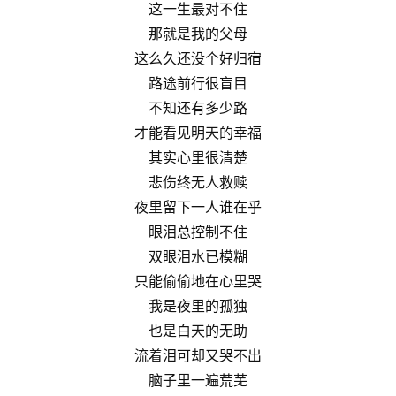
这一生最对不住
那就是我的父母
这么久还没个好归宿
路途前行很盲目
不知还有多少路
才能看见明天的幸福
其实心里很清楚
悲伤终无人救赎
夜里留下一人谁在乎
眼泪总控制不住
双眼泪水已模糊
只能偷偷地在心里哭
我是夜里的孤独
也是白天的无助
流着泪可却又哭不出
脑子里一遍荒芜