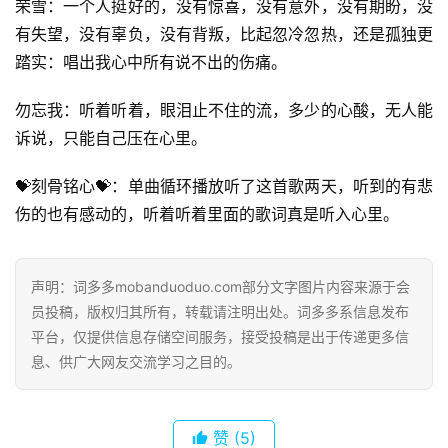
荣雪：一个人挺好的，没有惊喜，没有意外，没有期盼，没
有失望，没有辜负，没有背叛，比起忽冷忽热，还是孤独更
踏实：唱出我心中所有说不出的伤痛。
勿忘我：听着听着，眼泪止不住的流，多少的心酸，无人能
诉说，只能自己压在心里。
💝刻骨铭心💝：单曲循环播放听了这首歌两天，听到的有悲
伤的也有感动的，听着听着里面的歌词真是听入心里。
声明：词多多mobanduoduo.com部分文字图片内容来源于会
员投稿，版权归其所有，转载请注明出处。词多多系信息发布
平台，仅提供信息存储空间服务，接受投稿是出于传递更多信
息、供广大网友交流学习之目的。
赞
(5)