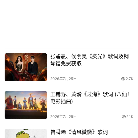
张碧晨、侯明昊《炙光》歌词及钢
琴谱免费获取
2026年7月25日
2.7K
王赫野、黄龄《过海》歌词 (八仙！
电影插曲)
2026年7月25日
2.1K
曾舜晞《清风微微》歌词