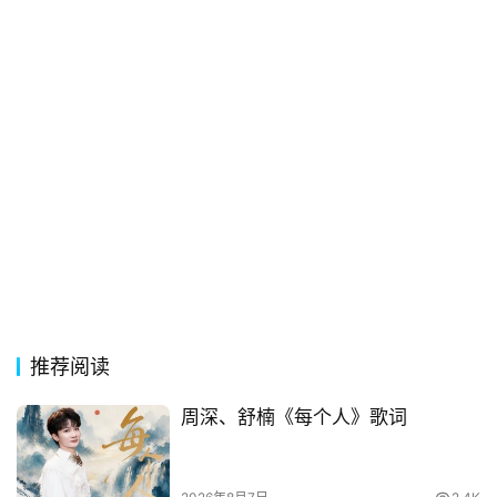
常
登录
注册
用
贺
词
网
络
热
词
电
影
台
推荐阅读
词
周深、舒楠《每个人》歌词
其
他