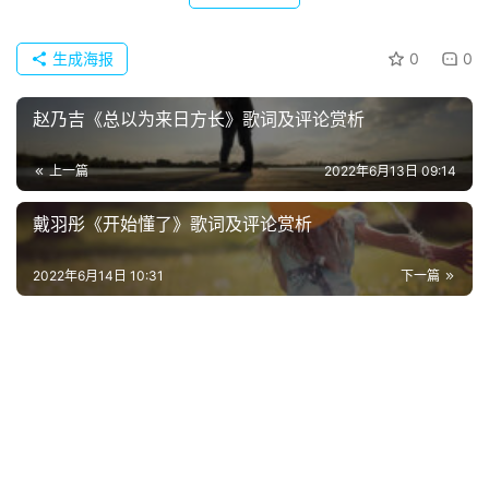
首
页
生成海报
0
0
好
赵乃吉《总以为来日方长》歌词及评论赏析
词
好
上一篇
2022年6月13日 09:14
句
戴羽彤《开始懂了》歌词及评论赏析
经
典
2022年6月14日 10:31
下一篇
歌
词
古
今
诗
词