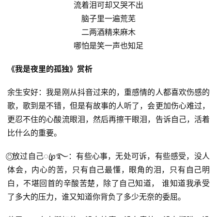
流着泪可却又哭不出
脑子里一遍荒芜
二两酒精来麻木
哪怕是笑一声也知足
《我是夜里的孤独》赏析
余生安好：我是刚从抖音过来的，重感情的人都喜欢伤感的
歌，歌到是不错，但是有故事的人听了，会更加伤心难过，
更忍不住的心酸流眼泪，然后再擦干眼泪，告诉自己，活着
比什么的重要。
⍥⃝放过自己ꦿ℘࿐：有些心事，无处可诉，有些感受，没人
体会，内心的苦，只有自己最懂，眼角的泪，只有自己明
白，不堪回首的辛酸苦楚，除了自己知道， 谁知道我承受
了多大的压力，谁又知道你背负了多少无奈的委屈。