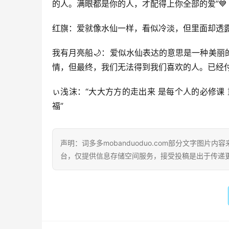
的人。满眼都是你的人，才配得上你全部的爱”💙
红旗：爱就像水仙一样，看似冷淡，但里面却透
我有月亮船🌙：爱似水仙表达的意思是一种美
情，但最终，我们无法得到我们喜欢的人。已经
ぃ浅沫：“大大方方的走出来 是每个人的必修课 
福”
声明：词多多mobanduoduo.com部分文字图
台，仅提供信息存储空间服务，接受投稿是出于传递