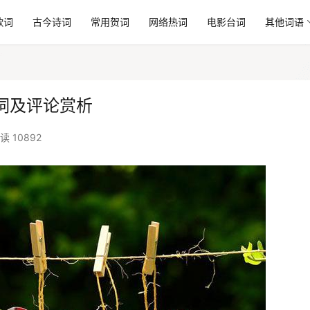
歌词
古今诗词
常用贺词
网络热词
电影台词
其他词语
词及评论赏析
读 10892