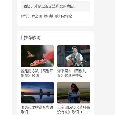
回忆，才是迟迟无法痊愈的病因。
评论于
薛之谦《顽疾》歌词及评论
推荐歌词
就是南方凯《离别开
海来阿木《西楼儿
出花》歌词
女》歌词完整版
晚风心里吹谐音粤语
王宇宙Leto《若月亮
歌词
没有来》歌词（LIVE