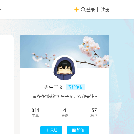
登录
注册
男生子文
专栏作者
词多多“磁粉”男生子文，欢迎关注~
814
4
57
文章
评论
粉丝
关注
私信