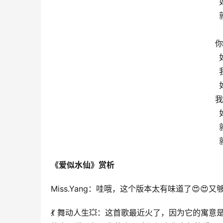
你
我
《爱似水仙》赏析
Miss.Yang：哇哦，这个版本太有味道了😍😍又
💃 舞动人生💥：这首歌最近火了，因为它的寓