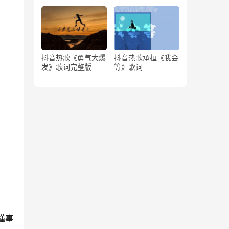
版）
抖音热歌《勇气大爆
抖音热歌承桓《我会
发》歌词完整版
等》歌词
懂事