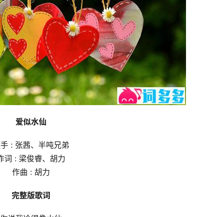
爱似水仙
手 : 张茜、半吨兄弟
作词 : 梁俊睿、胡力
作曲 : 胡力
完整版歌词