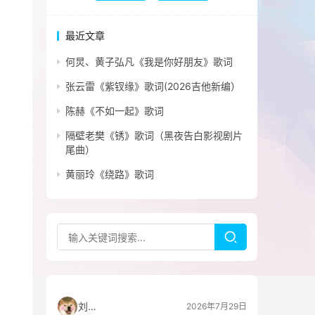
最近文章
何炅、黄子弘凡《我是你好朋友》歌词
张云雷《紫钗缘》歌词(2026吉他新编）
陈赫《不如一起》歌词
隔壁老樊《锈》歌词（黑夜告白影视剧片
尾曲）
黄丽玲《绕路》歌词
刘看山
2026年7月29日