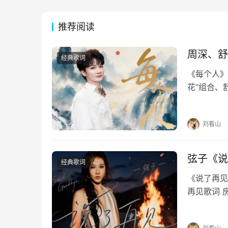
推荐阅读
周深、舒
经典歌词
《每个人》
花”组合、
烟火暖烟火
你的脸的脸
刘看山
弦子《说
经典歌词
《说了再见》
再见歌词 
每个夜里慢
惯如此刻骨