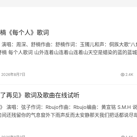
楠《每个人》歌词
 演唱：周深、舒楠作曲：舒楠作词：玉镯儿和声：侗族大歌“八
舒楠 每个人歌词 山外连着山连着山连着山天空是蜡染的蓝的蓝
暖烟火暖人间的浪漫月大如冠溪流连成川连成川连成川篝火堆映
长桌宴不散宴不散宴不…
2026年8月7日
2.4K
了再见》歌词及歌曲在线试听
 演唱：弦子作词：Rbujo作曲：Rbujo编曲：黄宣铭 S.M.H 
房间还残留你的气息窗外下雨声反而太安静那天我们把话都说尽
慢想起我学会不再问原因也删掉所有讯息原来最难的不是分离是
铭心说…