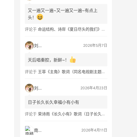
又一遍又一遍~又一遍又一遍~有点上
头！
评论于
命运结构、诗岸《夏日尽头的我们》歌词及钢琴谱免费获取
刘看山
2026年5月7日
天后唱秦腔，新鲜~！
评论于
王菲《主角》歌词（同名电视剧主题曲）
刘看山
2026年4月23日
日子长久长久幸福小有小有
评论于
荣诗雨《长久小有》歌词（日子长久幸福小有）
南穑
2026年4月11日