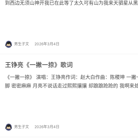
到西边无须山神开我已在此等了太久可有山为我来天驷星从黑
天驷星从东到西边无须山神开我已在此等了…
男生子文
2026年3月4日
王铮亮《一撇一捺》歌词
《一撇一捺》 演唱：王铮亮作词：赵大白作曲：陈稷坤 一撇
脚 密密麻麻 月亮不说话走过熙熙攘攘 却踉踉跄跄的 我啊来
的 我啊时间的雨啊 嘀嘀嗒嗒 洗…
男生子文
2026年3月4日