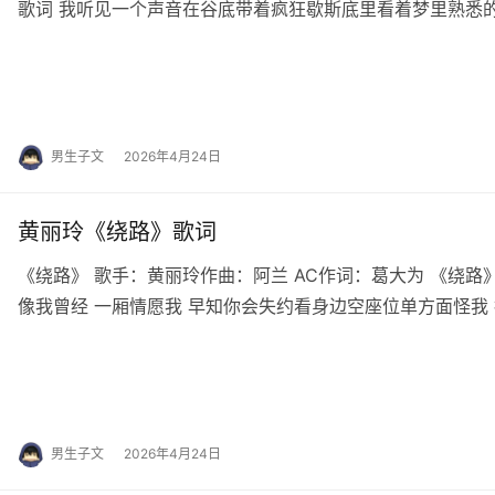
歌词 我听见一个声音在谷底带着疯狂歇斯底里看着梦里熟悉
祷着我的命运那是专属时间的秘密无人提起才算…
男生子文
2026年4月24日
黄丽玲《绕路》歌词
《绕路》 歌手：黄丽玲作曲：阿兰 AC作词：葛大为 《绕路
像我曾经 一厢情愿我 早知你会失约看身边空座位单方面怪我
走回不属于 我的世界几万哩路 …
男生子文
2026年4月24日