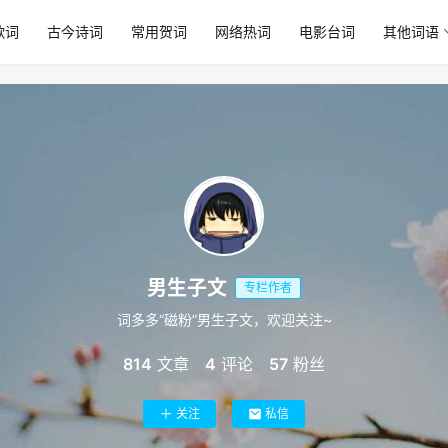
歌词
古今诗词
常用贺词
网络热词
电影台词
其他词语
男生子文
专栏作者
词多多“磁粉”男生子文，欢迎关注~
814
文章
4
评论
57
粉丝
关注
私信