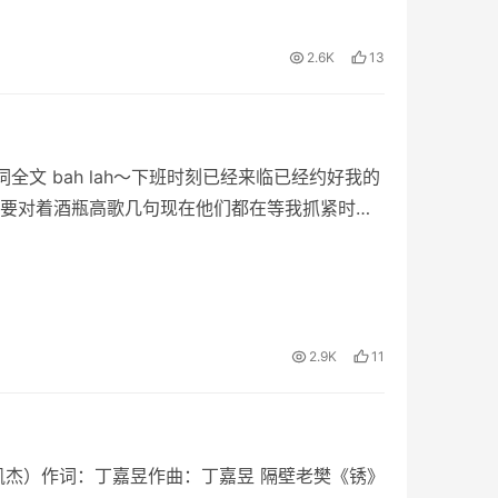
2.6K
13
文 bah lah～下班时刻已经来临已经约好我的
要对着酒瓶高歌几句现在他们都在等我抓紧时间
2.9K
11
凯杰）作词：丁嘉昱作曲：丁嘉昱 隔壁老樊《锈》