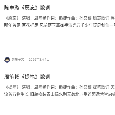
陈卓璇《愿忘》歌词
《愿忘》 演唱：周笔畅作词：熊捷作曲：孙艾藜 愿忘歌词 
那年曾见 百花折尽 风前落玉簟掬手清光万千少年疑是剑仙一圈
不住过往望不穿叹你眼底月光千山空绝…
男生子文
2026年3月4日
周笔畅《提笔》歌词
《提笔》 演唱：周笔畅作词：熊捷作曲：孙艾藜 提笔歌词 
流芳万物生长 旧貌换装青山绿水别无恙北斗垂芒照远荒智启
故乡心又启航我提笔山河入画诗千行人间变…