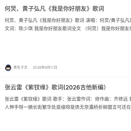
何炅、黄子弘凡《我是你好朋友》歌词
何炅、黄子弘凡《我是你好朋友》歌词 演唱：何炅/黄子弘凡原唱：R
文词：陈少琪 我是你好朋友歌词全文 （何炅）我是你好朋
口只要相信我总在你左右…
男生子文
2026年6月11日
张云雷《紫钗缘》歌词(2026吉他新编）
张云雷《紫钗缘》歌词 歌手：张云雷作词：修作曲：齐修远 
人伸手呀一摘长街繁华处是缘呀是债无奈灞桥折柳盟言可还在
幽幽过阳关别后重逢万千难你我陷入阴谋计算云…