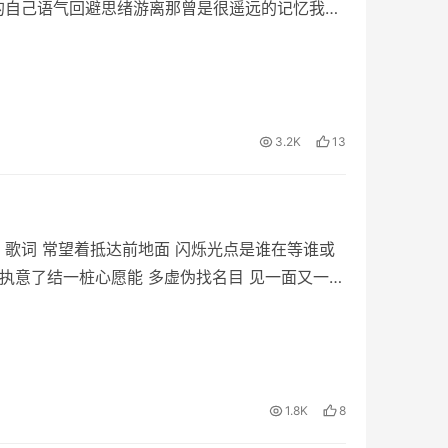
的自己语气回避思绪游离那曾是很遥远的记忆我祈
3.2K
13
》歌词 常望着抵达前地面 闪烁光点是谁在等谁或
 执意了结一桩心愿能 多虚伪找名目 见一面又一次
1.8K
8