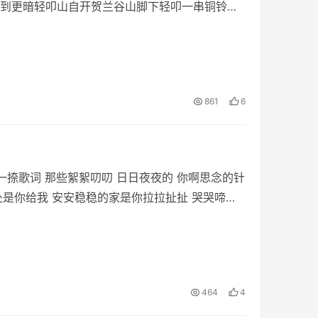
到更暗轻叩山自开贺兰谷山脚下轻叩一串铜铃震
861
6
一捺歌词 那些絮絮叨叨 日日夜夜的 你啊思念的针
处是你给我 安安稳稳的家是你拉拉扯扯 哭哭啼啼
464
4