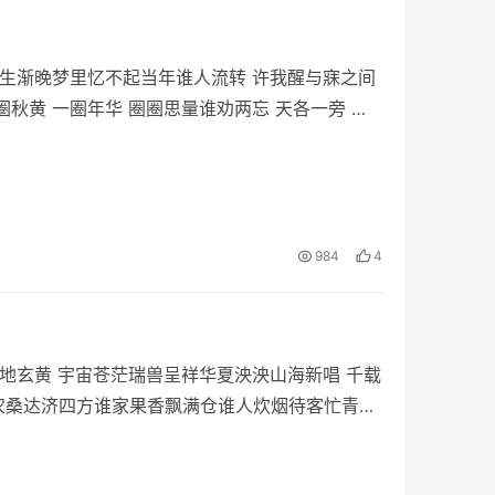
浮生渐晚梦里忆不起当年谁人流转 许我醒与寐之间
秋黄 一圈年华 圈圈思量谁劝两忘 天各一旁 圈
984
4
天地玄黄 宇宙苍茫瑞兽呈祥华夏泱泱山海新唱 千载
农桑达济四方谁家果香飘满仓谁人炊烟待客忙青春