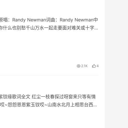
andy Newman词曲：Randy Newman中
友你什么也别愁千山万水一起走要面对难关或十字路
2.1K
4
紫钗缘歌词全文 红尘一枝春探过呀窗来只等有情
哎~怨怨恩恩紫玉钗哎~山南水北月上相思台西风