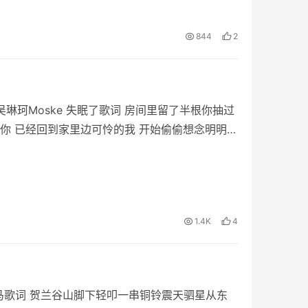
844
2
吴琳珂Moske 失眠了歌词 房间里留了半根你抽过
你 已经回到家里边可怜的我 开始偷偷想念明明你
1.4K
4
迎马歌词 贺兰谷山脚下轻叩一串铜铃震天驷星从东