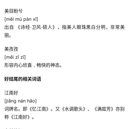
美目盼兮
[měi mù pàn xī]
出自 《诗经·卫风·硕人》，指美人眼珠黑白分明，非常美
丽。
美孜孜
[měi zī zī]
形容内心欣喜﹑畅快的神态。
好结尾的相关词语
江南好
[jiāng nán hǎo]
词牌名。即《忆江南》。又《水调歌头》、《满庭芳》亦别
称《江南好》。