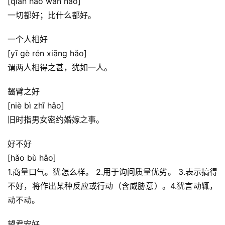
[qiān hǎo wàn hǎo]
一切都好；比什么都好。
一个人相好
[yī gè rén xiāng hǎo]
谓两人相得之甚，犹如一人。
首
页
齧臂之好
[niè bì zhī hǎo]
好
旧时指男女密约婚嫁之事。
词
好
好不好
句
[hǎo bù hǎo]
1.商量口气。犹怎么样。 2.用于询问质量优劣。 3.表示搞得
经
不好，将作出某种反应或行动（含威胁意）。4.犹言动辄，
典
动不动。
歌
词
望君安好