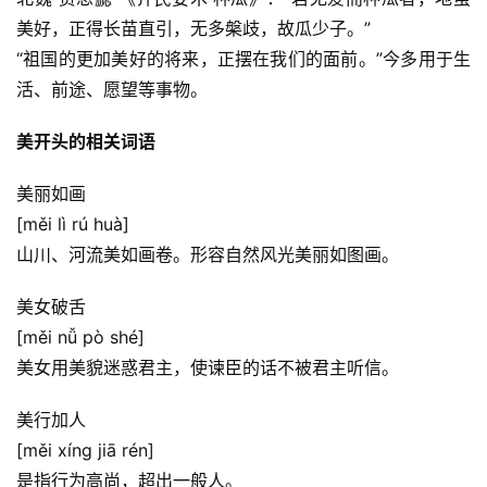
美好，正得长苗直引，无多槃歧，故瓜少子。”
“祖国的更加美好的将来，正摆在我们的面前。”今多用于生
活、前途、愿望等事物。
美开头的相关词语
美丽如画
[měi lì rú huà]
山川、河流美如画卷。形容自然风光美丽如图画。
美女破舌
[měi nǚ pò shé]
美女用美貌迷惑君主，使谏臣的话不被君主听信。
美行加人
[měi xíng jiā rén]
是指行为高尚，超出一般人。