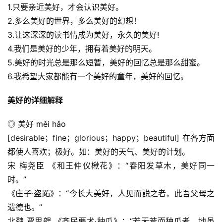
1.只要亲近美好，才会认识美好。
2.多么美好的世界，多么美好的幻想！
3.让这深深的读书情成为美好，永久的美好!
4.我们是美好的少年，拥有着美好的明天。
5.美好的时光总是那么短暂，美好的回忆总是那么甜蜜。
6.我希望大家都能有一个美好的童年，美好的回忆。
美好的详细解释
◎ 美好 měi hǎo
[desirable；fine；glorious；happy；beautiful] 在各方面
都使人喜欢；极好。如：美好的天气、美好的计划。
宋 梅尧臣 《和王仲仪楸花》：“春阳发草木，美好同一
时。”
《庄子·盗跖》：“今长大美好，人见而説之者，此吾父母之
遗德也。”
北魏 贾思勰 《齐民要术·种瓜》：“若无茇而种瓜者，地虽