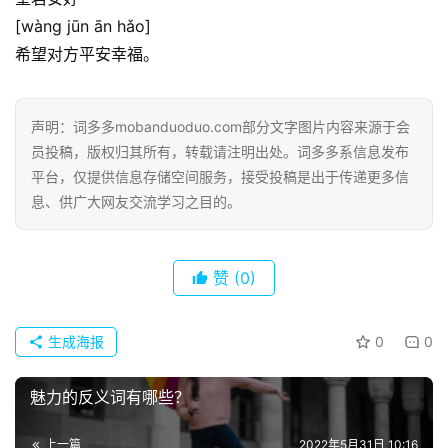
[wàng jūn ān hǎo]
古
希望对方平安幸福。
今
诗
词
声明：词多多mobanduoduo.com部分文字图片内容来源于会
员投稿，版权归其所有，转载请注明出处。词多多系信息发布
常
平台，仅提供信息存储空间服务，接受投稿是出于传递更多信
登录
注册
用
息、供广大网友交流学习之目的。
贺
词
赞
(0)
网
络
生成海报
0
0
热
词
魅力的反义词有哪些？
电
上一篇
2022年5月31日 10:16
影