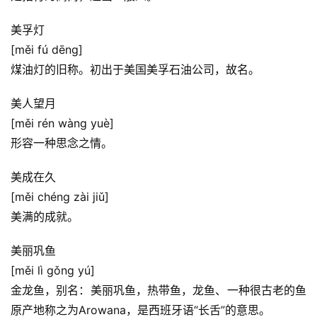
美孚灯
[měi fú dēng]
煤油灯的旧称。初出于美国美孚石油公司，故名。
美人望月
[měi rén wàng yuè]
形容一种思念之情。
美成在久
[měi chéng zài jiǔ]
美满的成就。
美丽巩鱼
[měi lì gǒng yú]
金龙鱼，别名：美丽巩鱼，热带鱼，龙鱼、一种很古老的鱼
原产地称之为Arowana，是西班牙语“长舌”的意思。