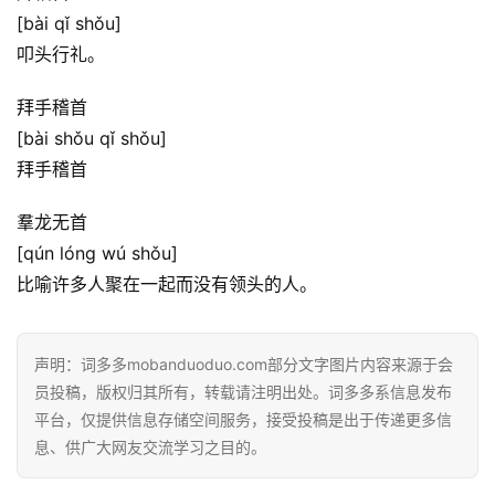
[bài qǐ shǒu]
首
叩头行礼。
页
拜手稽首
好
[bài shǒu qǐ shǒu]
词
拜手稽首
好
句
羣龙无首
[qún lóng wú shǒu]
经
比喻许多人聚在一起而没有领头的人。
典
歌
词
声明：词多多mobanduoduo.com部分文字图片内容来源于会
员投稿，版权归其所有，转载请注明出处。词多多系信息发布
古
平台，仅提供信息存储空间服务，接受投稿是出于传递更多信
今
息、供广大网友交流学习之目的。
诗
词