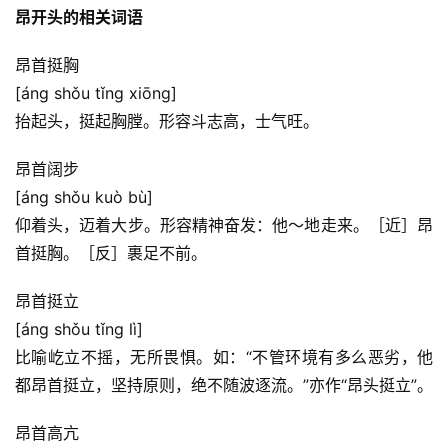
昂开头的相关词语
昂首挺胸
[áng shǒu tǐng xiōng]
抬起头，挺起胸膛。形容斗志高，士气旺。
昂首阔步
[áng shǒu kuò bù]
仰着头，迈着大步。形容精神奋发：他～地走来。［近］昂
首挺胸。［反］裹足不前。
昂首挺立
[áng shǒu tǐng lì]
比喻屹立不摇，无所畏惧。如：“不管环境有多么恶劣，他
都昂首挺立，坚持原则，绝不随波逐流。”亦作“昂头挺立”。
昂首高亢