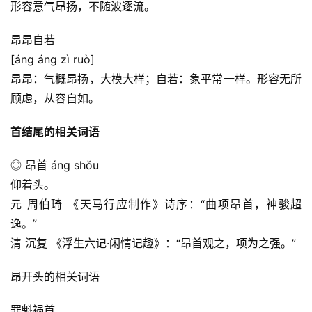
形容意气昂扬，不随波逐流。
昂昂自若
[áng áng zì ruò]
昂昂：气概昂扬，大模大样；自若：象平常一样。形容无所
顾虑，从容自如。
首结尾的相关词语
◎ 昂首 áng shǒu
仰着头。
元 周伯琦 《天马行应制作》诗序：“曲项昂首，神骏超
逸。”
清 沉复 《浮生六记·闲情记趣》：“昂首观之，项为之强。”
昂开头的相关词语
罪魁祸首