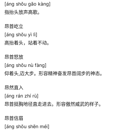
[áng shǒu gāo kàng]
指抬头放声高歌。
昂首屹立
[áng shǒu yì lì]
高抬着头，站着不动。
昂首怒放
[áng shǒu nù fàng]
仰着头,迈大步。形容精神奋发昂首阔步的神态。
昂然直入
[áng rán zhí rù]
昂首挺胸地径直走进去。形容傲然威武的样子。
昂首信眉
[áng shǒu shēn méi]