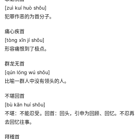
[zuì kuí huò shǒu]
犯罪作恶的为首分子。
痛心疾首
[tòng xīn jí shǒu]
形容痛恨到了极点。
群龙无首
[qún lóng wú shǒu]
比喻一群人中没有领头的人。
不堪回首
[bù kān huí shǒu]
不堪：不能忍受。回首：回头，引申为回顾、回忆。不忍再
去回忆往事。
拜稽首