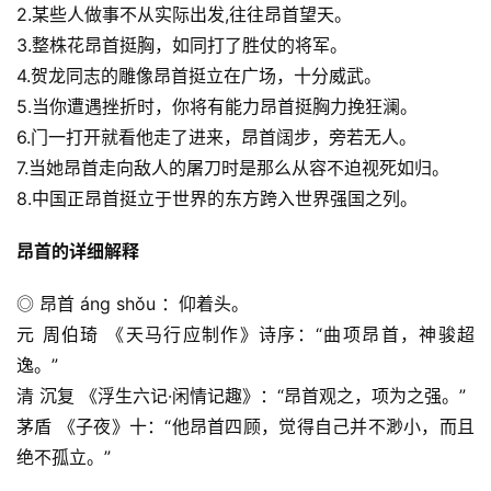
2.某些人做事不从实际出发,往往昂首望天。
3.整株花昂首挺胸，如同打了胜仗的将军。
4.贺龙同志的雕像昂首挺立在广场，十分威武。
5.当你遭遇挫折时，你将有能力昂首挺胸力挽狂澜。
6.门一打开就看他走了进来，昂首阔步，旁若无人。
7.当她昂首走向敌人的屠刀时是那么从容不迫视死如归。
8.中国正昂首挺立于世界的东方跨入世界强国之列。
昂首的详细解释
◎ 昂首 áng shǒu ：仰着头。
元 周伯琦 《天马行应制作》诗序：“曲项昂首，神骏超
逸。”
清 沉复 《浮生六记·闲情记趣》：“昂首观之，项为之强。”
茅盾 《子夜》十：“他昂首四顾，觉得自己并不渺小，而且
绝不孤立。”