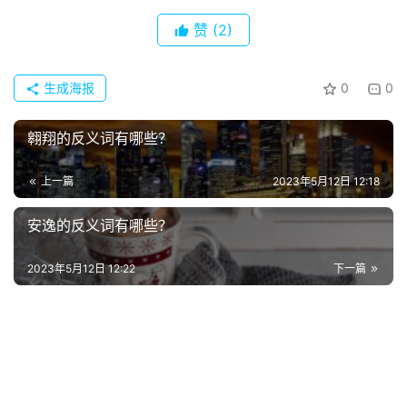
赞
(2)
常
登录
注册
用
贺
生成海报
0
0
词
翱翔的反义词有哪些？
网
络
上一篇
2023年5月12日 12:18
热
词
安逸的反义词有哪些？
2023年5月12日 12:22
下一篇
电
影
台
词
其