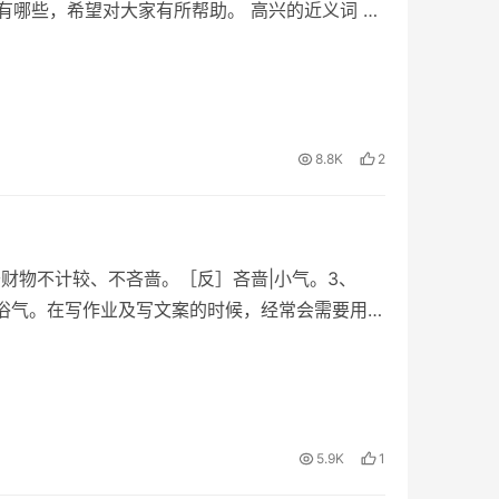
有哪些，希望对大家有所帮助。 高兴的近义词 喜
8.8K
2
财物不计较、不吝啬。［反］吝啬|小气。3、
俗气。在写作业及写文案的时候，经常会需要用到
5.9K
1