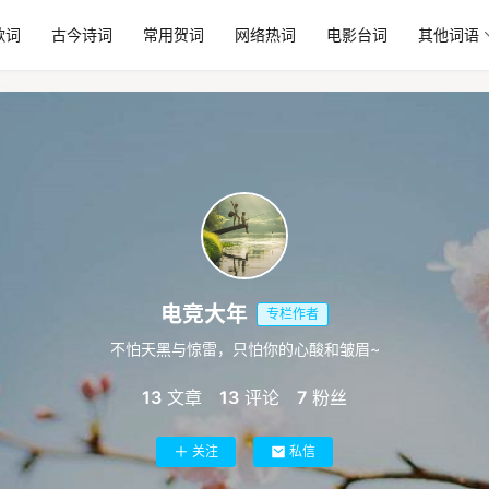
歌词
古今诗词
常用贺词
网络热词
电影台词
其他词语
电竞大年
专栏作者
不怕天黑与惊雷，只怕你的心酸和皱眉~
13
文章
13
评论
7
粉丝
关注
私信