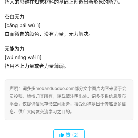
指人的思维在知觉材料的基础上创造出新形象的能力。
苍白无力
[cāng bái wú lì]
白而微青的颜色，没有力量，无力解决。
无能为力
[wú néng wéi lì]
指用不上力量或者力量薄弱。
首
页
声明：词多多mobanduoduo.com部分文字图片内容来源于会
员投稿，版权归其所有，转载请注明出处。词多多系信息发布
好
平台，仅提供信息存储空间服务，接受投稿是出于传递更多信
词
息、供广大网友交流学习之目的。
好
句
赞
(2)
经