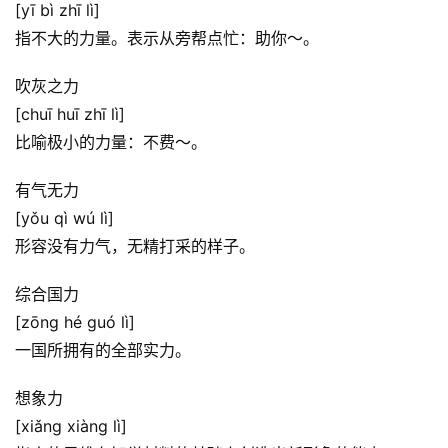
[yī bì zhī lì]
指不大的力量。表示从旁帮点忙：助你～。
吹灰之力
[chuī huī zhī lì]
比喻极小的力量：不费～。
有气无力
[yǒu qì wú lì]
形容没有力气，无精打采的样子。
综合国力
[zōng hé guó lì]
一国所拥有的全部实力。
想象力
[xiǎng xiàng lì]