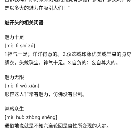
是以多大的魅力在吸引人们！”
魅开头的相关词语
魅力十足
[mèi lì shí zú]
1.神气十足；洋洋得意的。2.仪态或印象优美或堂皇的身穿
绸衣，头戴珠宝，神气十足。3.自负的；妄自尊大的。
魅力无限
[mèi lì wú xiàn]
形容这人非常有魅力，仿佛没有限制。
魅惑众生
[mèi huò zhòng shēng]
通俗地说就是不知六道轮回是自性所变现的大梦。