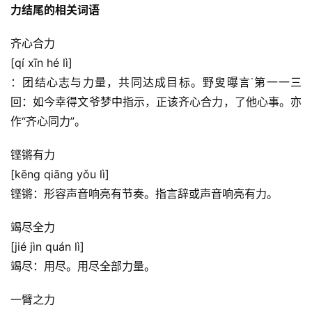
力结尾的相关词语
齐心合力
[qí xīn hé lì]
：团结心志与力量，共同达成目标。野叟曝言˙第一一三
回：如今幸得文爷梦中指示，正该齐心合力，了他心事。亦
作“齐心同力”。
铿锵有力
[kēng qiāng yǒu lì]
铿锵：形容声音响亮有节奏。指言辞或声音响亮有力。
竭尽全力
[jié jìn quán lì]
竭尽：用尽。用尽全部力量。
一臂之力