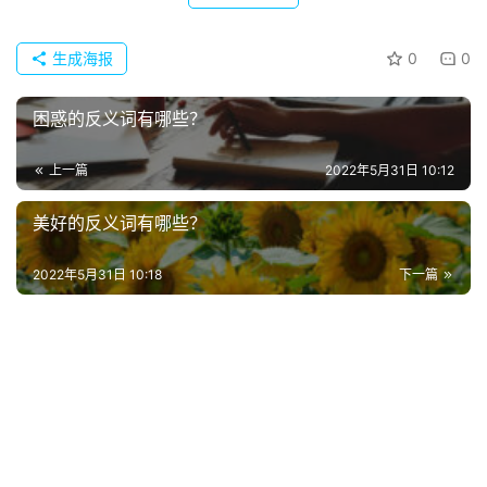
典
歌
生成海报
0
0
词
困惑的反义词有哪些？
古
今
上一篇
2022年5月31日 10:12
诗
词
美好的反义词有哪些？
常
2022年5月31日 10:18
下一篇
登录
注册
用
贺
词
网
络
热