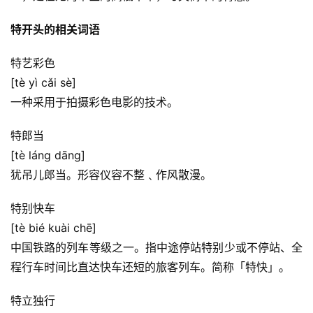
特开头的相关词语
特艺彩色
[tè yì cǎi sè]
一种采用于拍摄彩色电影的技术。
特郎当
[tè láng dāng]
犹吊儿郎当。形容仪容不整﹑作风散漫。
特别快车
[tè bié kuài chē]
中国铁路的列车等级之一。指中途停站特别少或不停站、全
程行车时间比直达快车还短的旅客列车。简称「特快」。
特立独行