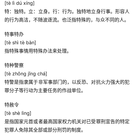
[tè lì dú xíng]
特：独特。立：立身。行：行为。独特地立身行事。形容人
的行为高洁，不随波逐流。也泛指特殊的，与众不同的人。
特事特办
[tè shì tè bàn]
指特殊事情用特殊办法来处理。
特种警察
[tè zhǒng jǐng chá]
特警是指隶属于非军事部门的，以反恐、对抗火力强大的犯
罪分子等行动为主要任务的作战单位。
特赦令
[tè shè lìng]
是指国家元首或者最高国家权力机关对已受罪刑宣告的特定
犯罪人免除其全部或部分刑罚的制度。