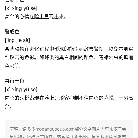
[xǐ xíng yú sè]
高兴的心情在脸上显现出来。
首
警戒色
页
[jǐng jiè sè]
某些动物在进化过程中形成的能引起敌害警惧，以免本身遭
好
词
到攻击的色彩。如蜂类的黑白相间的颜色、毒蛾幼虫的鲜丽
好
色彩等。
句
喜行于色
经
[xǐ xíng yú sè]
典
内心的喜悦表现在脸上；形容抑制不住内心的喜悦，十分高
歌
兴。
词
古
声明：词多多mobanduoduo.com部分文字图片内容来源于会
今
员投稿，版权归其所有，转载请注明出处。词多多系信息发布