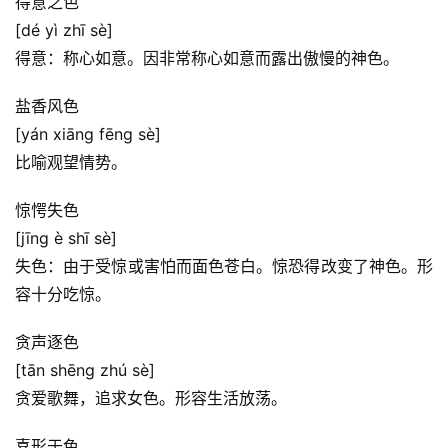
得意之色
[dé yì zhī sè]
得意：称心如意。因非常称心如意而露出傲慢的神色。
盐香风色
[yán xiāng fēng sè]
比喻观望情势。
惊愕失色
[jīng è shī sè]
失色：由于受惊或害怕而面色苍白。惊恐得改变了神色。形
容十分吃惊。
贪声逐色
[tān shēng zhú sè]
贪爱歌舞，追求女色。形容生活放荡。
喜形于色