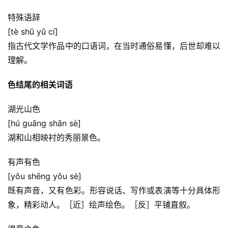
特殊语辞
[tè shū yǔ cí]
指古代文学作品中的口语词，在当时通俗易懂，后世却难以
理解。
色结尾的相关词语
湖光山色
[hú guāng shān sè]
湖和山相映衬的秀丽景色。
有声有色
[yǒu shēng yǒu sè]
既有声音，又有色彩。形容说话、写作或表演等十分具体形
象，精彩动人。［近］绘声绘色。［反］平铺直叙。