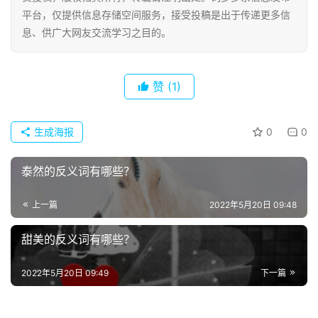
诗
平台，仅提供信息存储空间服务，接受投稿是出于传递更多信
词
息、供广大网友交流学习之目的。
常
登录
注册
用
赞
(1)
贺
词
生成海报
0
0
网
泰然的反义词有哪些？
络
热
词
上一篇
2022年5月20日 09:48
甜美的反义词有哪些？
电
影
2022年5月20日 09:49
下一篇
台
词