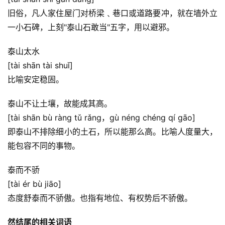
旧俗，凡人家住屋门对桥梁﹑巷口或道路要冲，就在墙外立
一小石碑，上刻"泰山石敢当"五字，用以避邪。
泰山太水
[tài shān tài shuǐ]
比喻安定稳固。
泰山不让土壤，故能成其高。
[tài shān bù ràng tǔ rǎng，gù néng chéng qí gāo]
即泰山不排除细小的土石，所以能那么高。比喻人度量大，
能包容不同的事物。
泰而不骄
[tài ér bù jiāo]
态度舒泰而不骄傲。也指有地位、有权势后不骄傲。
然结尾的相关词语