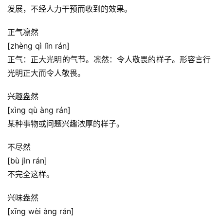
发展，不经人力干预而收到的效果。
正气凛然
[zhèng qì lǐn rán]
正气：正大光明的气节。凛然：令人敬畏的样子。形容言行
光明正大而令人敬畏。
兴趣盎然
[xìng qù àng rán]
首
某种事物或问题兴趣浓厚的样子。
页
不尽然
好
[bù jìn rán]
词
不完全这样。
好
句
兴味盎然
[xīng wèi àng rán]
经