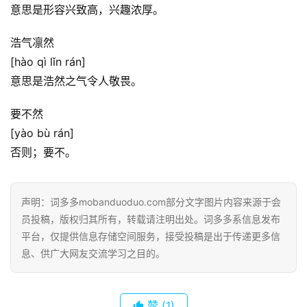
意思是形容兴致高，兴趣浓厚。
典
歌
浩气凛然
词
[hào qì lǐn rán]
意思是浩然之气令人敬畏。
古
今
要不然
诗
[yào bù rán]
词
否则；要不。
常
登录
注册
用
声明：词多多mobanduoduo.com部分文字图片内容来源于会
贺
员投稿，版权归其所有，转载请注明出处。词多多系信息发布
词
平台，仅提供信息存储空间服务，接受投稿是出于传递更多信
息、供广大网友交流学习之目的。
网
络
热
赞
(1)