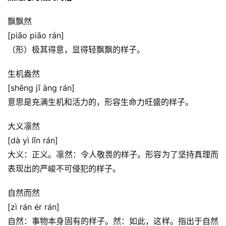
飘飘然
[piāo piāo rán]
（形）极其得意，显得轻飘飘的样子。
生机盎然
[shēng jī àng rán]
意思是充满生机和活力的，形容生命力旺盛的样子。
大义凛然
[dà yì lǐn rán]
大义：正义。凛然：令人敬畏的样子。形容为了坚持真理而
表现出的严峻不可侵犯的样子。
自然而然
[zì rán ér rán]
自然：事物本身固有的样子。然：如此，这样。指出于自然