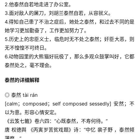
2.他泰然自若地走进了办公室。
3.面对敌人的屠刀，刘胡兰泰然自若，从容就义。
4.得知自己患了不治之症后，她处之泰然，和过去不同的是
她学习更加勤奋了，工作更加努力了。
5.历史上的忠臣义士，临危时无不处之泰然；奸臣大恶，则
无不惶惶不可终日。
6.动物园里的大熊猫好玩极了，那么多观众鼓掌叫好，它都
泰然处之，毫不理会。
泰然的详细解释
◎ 泰然 tài rán
[calm；composed；self composed sessedly] 安然；不
以为意。形容心情安定。
《云笈七籤》卷六四：“心既泰然，不寿何待。”
唐 权德舆 《丙寅岁苦贫戏题》诗：“中忆 裴子野 ，泰然倾
薄糜。”