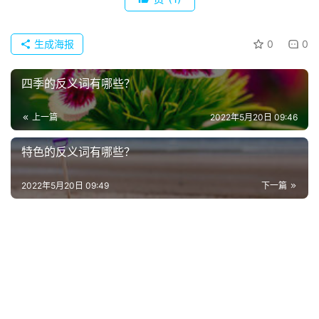
词
电
生成海报
0
0
影
台
四季的反义词有哪些？
词
上一篇
2022年5月20日 09:46
其
他
特色的反义词有哪些？
词
语
2022年5月20日 09:49
下一篇