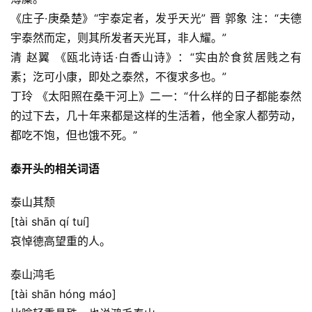
《庄子·庚桑楚》“宇泰定者，发乎天光” 晋 郭象 注：“夫德
宇泰然而定，则其所发者天光耳，非人耀。”
清 赵翼 《瓯北诗话·白香山诗》：“实由於食贫居贱之有
素；汔可小康，即处之泰然，不復求多也。”
丁玲 《太阳照在桑干河上》二一：“什么样的日子都能泰然
的过下去，几十年来都是这样的生活着，他全家人都劳动，
都吃不饱，但也饿不死。”
泰开头的相关词语
泰山其颓
[tài shān qí tuí]
哀悼德高望重的人。
泰山鸿毛
[tài shān hóng máo]