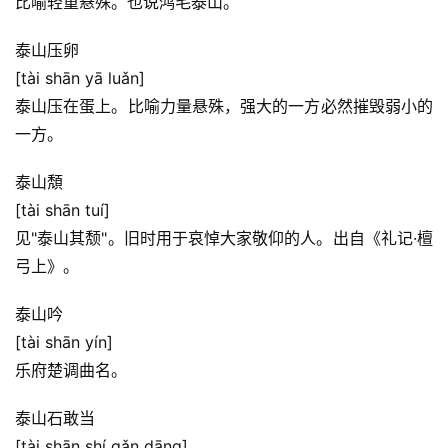
比喻轻重悬殊。也说鸿毛泰山。
泰山压卵
[tài shān yā luǎn]
泰山压在蛋上。比喻力量悬殊，强大的一方必然摧毁弱小的
一方。
泰山頽
[tài shān tuí]
见"泰山其颓"。旧时用于哀悼大家敬仰的人。出自《礼记·檀
弓上》。
泰山吟
[tài shān yín]
乐府楚调曲名。
泰山石敢当
[tài shān shí gǎn dāng]