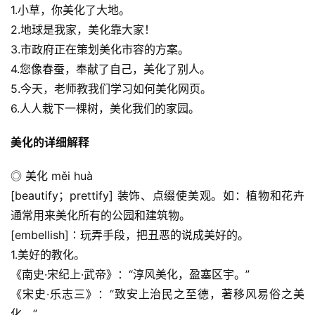
1.小草，你美化了大地。
2.地球是我家，美化靠大家！
3.市政府正在策划美化市容的方案。
4.您像春蚕，奉献了自己，美化了别人。
5.今天，老师教我们学习如何美化网页。
6.人人栽下一棵树，美化我们的家园。
美化的详细解释
◎ 美化 měi huà
[beautify；prettify] 装饰、点缀使美观。如：植物和花卉
通常用来美化所有的公园和建筑物。
[embellish]∶玩弄手段，把丑恶的说成美好的。
1.美好的教化。
《南史·宋纪上·武帝》：“淳风美化，盈塞区宇。”
《宋史·乐志三》：“致安上治民之至德，著移风易俗之美
化。”