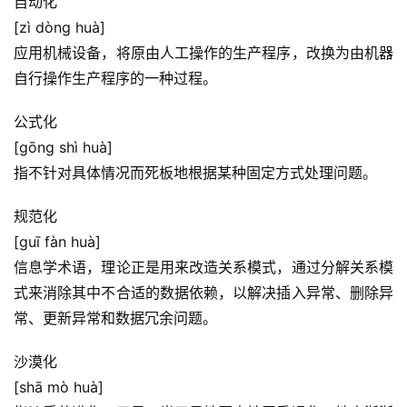
自动化
[zì dòng huà]
应用机械设备，将原由人工操作的生产程序，改换为由机器
自行操作生产程序的一种过程。
公式化
[gōng shì huà]
指不针对具体情况而死板地根据某种固定方式处理问题。
规范化
[guī fàn huà]
首
信息学术语，理论正是用来改造关系模式，通过分解关系模
页
式来消除其中不合适的数据依赖，以解决插入异常、删除异
常、更新异常和数据冗余问题。
好
词
沙漠化
好
[shā mò huà]
句