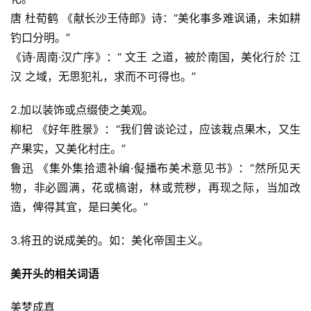
唐 杜荀鹤 《献长沙王侍郎》诗：“美化事多难讽诵，未如耕
钓口分明。”
《诗·周南·汉广序》：“ 文王 之道，被於南国，美化行於 江 
汉 之域，无思犯礼，求而不可得也。”
2.加以装饰或点缀使之美观。
柳杞 《好年胜景》：“我们曾谈论过，应该栽点果木，又生
产果实，又美化村庄。”
鲁迅 《集外集拾遗补编·儗播布美术意见书》：“然所见天
物，非必圆满，花或槁谢，林或荒秽，再现之际，当加改
造，俾得其宜，是曰美化。”
3.将丑的说成美的。如：美化帝国主义。
美开头的相关词语
美梦成真