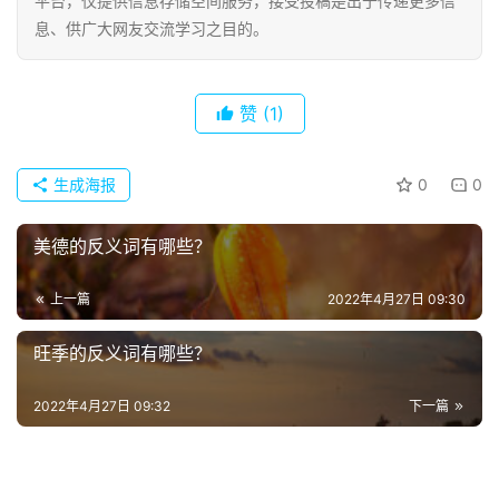
平台，仅提供信息存储空间服务，接受投稿是出于传递更多信
络
息、供广大网友交流学习之目的。
热
词
赞
(1)
电
影
台
生成海报
0
0
词
美德的反义词有哪些？
其
他
上一篇
2022年4月27日 09:30
词
语
旺季的反义词有哪些？
2022年4月27日 09:32
下一篇