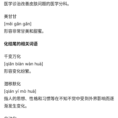
医学诊治改善皮肤问题的医学分科。
美甘甘
[měi gān gān]
形容非常甘美和甜蜜。
化结尾的相关词语
千变万化
[qiān biàn wàn huà]
形容变化纷繁。
潜移默化
[qián yí mò huà]
指人的思想、性格和习惯等在不知不觉中受到外界影响而逐
渐发生变化。