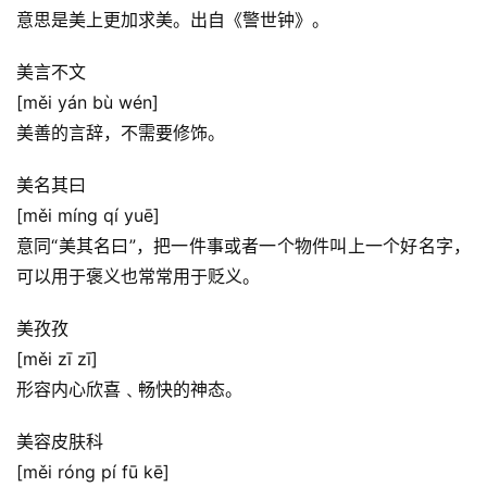
意思是美上更加求美。出自《警世钟》。
美言不文
[měi yán bù wén]
美善的言辞，不需要修饰。
美名其曰
[měi míng qí yuē]
意同“美其名曰”，把一件事或者一个物件叫上一个好名字，
可以用于褒义也常常用于贬义。
美孜孜
[měi zī zī]
形容内心欣喜﹑畅快的神态。
美容皮肤科
[měi róng pí fū kē]