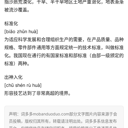
指沙质荒漠化，干旱、半干旱地区土地严重退化，地表渐渐
被流沙覆盖。
经
典
标准化
歌
[biāo zhǔn huà]
词
为适应科学发展和合理组织生产的需要，在产品质量、品种
规格、零件部件通用等方面规定统一的技术标准，叫做标准
古
化。我国现在通行的有国家标准和部标准（由部一级颁定的
今
标准）两种。
诗
词
出神入化
[chū shén rù huà]
常
登录
注册
形容技艺达到了非常高超的境界。
用
贺
词
声明：词多多mobanduoduo.com部分文字图片内容来源于会
员投稿，版权归其所有，转载请注明出处。词多多系信息发布
网