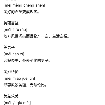
[měi mèng chéng zhēn]
美好的希望变成现实。
美丽富饶
[měi lì fù ráo]
地方风景漂亮而且物产丰富，生活富裕。
美男子
[měi nán zǐ]
容貌俊美，外表英俊的男子。
美妙绝伦
[měi miào jué lún]
形容风景美丽，无与伦比。
美益求美
[měi yì qiú měi]