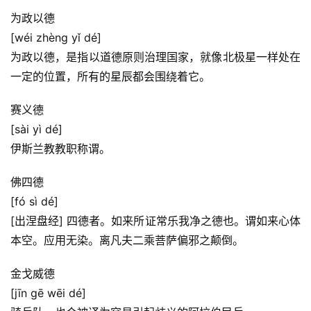
为政以德
[wéi zhèng yǐ dé]
为政以德，是指以道德原则治理国家，就像北极星一样处在
一定的位置，所有的星辰都会围绕着它。
赛义德
[sài yì dé]
伊斯兰教教职称谓。
佛四德
[fó sì dé]
[出涅盘经] 四德者。如来所证常乐我净之德也。谓如来心体
本空。应用无染。离凡夫二乘菩萨偏邪之颠倒。
金戈威德
[jīn gē wēi dé]