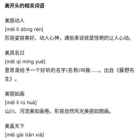
美开头的相关词语
美丽动人
[měi lì dòng rén]
形容姿容美好、动人心神，通俗来说就是惊艳的让人心动。
美其名曰
[měi qí míng yuē]
意思是给予一个好听的名字(名称)叫做……。出自《藤野先
生》。
美丽如画
[měi lì rú huà]
山川、河流美如画卷。形容自然风光美丽如图画。
美盖天下
[měi gài tiān xià]