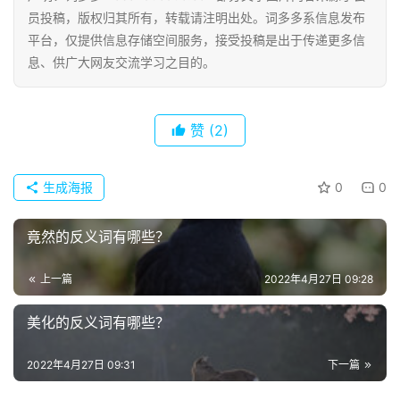
今
员投稿，版权归其所有，转载请注明出处。词多多系信息发布
诗
平台，仅提供信息存储空间服务，接受投稿是出于传递更多信
词
息、供广大网友交流学习之目的。
常
登录
注册
用
赞
(2)
贺
词
生成海报
0
0
网
络
竟然的反义词有哪些？
热
词
上一篇
2022年4月27日 09:28
电
美化的反义词有哪些？
影
台
2022年4月27日 09:31
下一篇
词