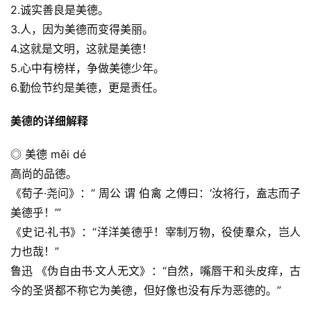
2.诚实善良是美德。
3.人，因为美德而变得美丽。
4.这就是文明，这就是美德！
5.心中有榜样，争做美德少年。
6.勤俭节约是美德，更是责任。
美德的详细解释
◎ 美德 měi dé
高尚的品德。
《荀子·尧问》：“ 周公 谓 伯禽 之傅曰：‘汝将行，盍志而子
美德乎！’”
《史记·礼书》：“洋洋美德乎！宰制万物，役使羣众，岂人
力也哉！”
鲁迅 《伪自由书·文人无文》：“自然，嘴唇干和头皮痒，古
今的圣贤都不称它为美德，但好像也没有斥为恶德的。”