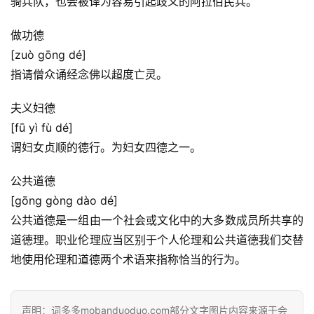
骑兵队，也会被译为容易引起歧义的阿拉伯民兵。
做功德
[zuò gōng dé]
首
指请僧众诵经念佛以超度亡灵。
页
夫义妇德
好
[fū yì fù dé]
词
谓妇女贞顺的德行。为妇女四德之一。
好
句
公共道德
[gōng gòng dào dé]
经
公共道德是一组由一个社会或文化中的大多数成员所共享的
典
道德理。职业伦理应当区别于个人伦理和公共道德我们交替
歌
词
地使用伦理和道德两个术语来指称恰当的行为。
古
声明：词多多mobanduoduo.com部分文字图片内容来源于会