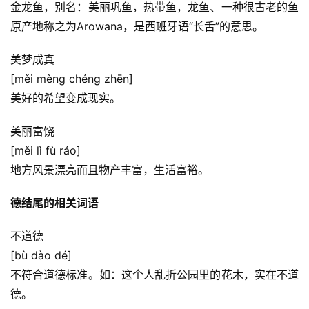
金龙鱼，别名：美丽巩鱼，热带鱼，龙鱼、一种很古老的鱼
原产地称之为Arowana，是西班牙语“长舌”的意思。
美梦成真
[měi mèng chéng zhēn]
美好的希望变成现实。
美丽富饶
[měi lì fù ráo]
地方风景漂亮而且物产丰富，生活富裕。
德结尾的相关词语
不道德
[bù dào dé]
不符合道德标准。如：这个人乱折公园里的花木，实在不道
德。