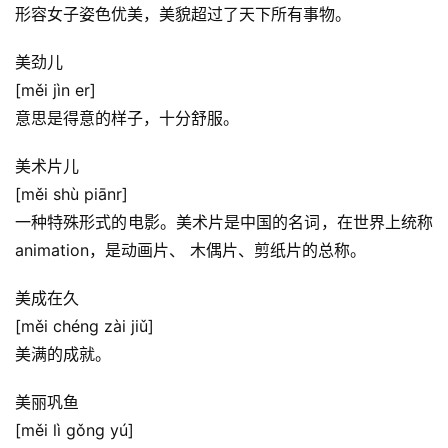
形容女子姿色优美，美貌超过了天下所有事物。
美劲儿
[měi jìn er]
意思是得意的样子，十分舒服。
美术片儿
[měi shù piānr]
一种特殊形式的电影。美术片是中国的名词，在世界上统称
animation，是动画片、 木偶片、剪纸片的总称。
美成在久
[měi chéng zài jiǔ]
美满的成就。
美丽巩鱼
[měi lì gǒng yú]